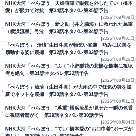
NHK大河「べらぼう」夫婦喧嘩で眼鏡を外したてい（橋本
愛）が眼力で対抗 第34話ネタバレ第35話予告
[2025年09月08日]
NHK大河「べらぼう」新之助（井之脇海）に救われた蔦重
（横浜流星）号泣 第33話ネタバレ第34話予告
[2025年09月01日]
「べらぼう」“治済”生田斗真が物乞い変装 巧みに民衆を
扇動する姿に震撼 第32話ネタバレ第33話予告
[2025年08月25日]
NHK大河「べらぼう」“ふく”小野梨花の悲惨な最期に視聴
者も絶句 第31話ネタバレ第32話予告
[2025年08月18日]
「べらぼう」治済（生田斗真）が大雨の中で狂気の舞を披
露でネットを震撼 第30話ネタバレ第31話予告
[2025年08月11日]
NHK大河「べらぼう」“蔦重”横浜流星が見せた一瞬の色香
に視聴者驚がく 第29話ネタバレ第30話予告
[2025年08月04日]
NHK大河「べらぼう」“てい”橋本愛の“お口巾着”ポーズが