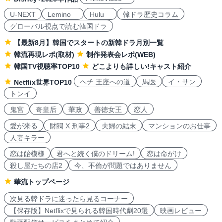
U-NEXT
Lemino
Hulu
韓ドラ歴史コラム
グローバル視点で読む韓国ドラ
【最新8月】韓国でスタートの新韓ドラ月別一覧
韓流再現レポ(取材)
制作発表会レポ(WEB)
韓国TV視聴率TOP10
どこよりも詳しい!キャスト紹介
ヘチ 王座への道
馬医
イ・サン
Netflix世界TOP10
トンイ
鬼宮
奇皇后
華政
善徳女王
恋人
愛が来る
財閥 X 刑事2
夫婦の結末
マンションのお仕事
人妻キラー
恋は飴模様
君へと続く僕のドリーム!
恋は命がけ
殺し屋たちの店2
今、不倫が問題ではありません
華流トップページ
次見る韓ドラに迷ったら見るコーナー
【保存版】Netflixで見られる韓国時代劇20選
映画レビュー