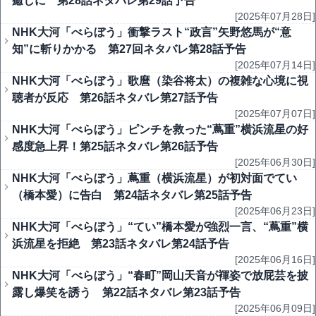
癒しに 第28話ネタバレ第29話予告
[2025年07月28日]
NHK大河「べらぼう」衝撃ラスト“政言”矢野悠馬が“意
知”に斬りかかる 第27回ネタバレ第28話予告
[2025年07月14日]
NHK大河「べらぼう」歌麿（染谷将太）の複雑な心境に視
聴者が反応 第26話ネタバレ第27話予告
[2025年07月07日]
NHK大河「べらぼう」ピンチを救った“蔦重”横浜流星の好
感度急上昇！第25話ネタバレ第26話予告
[2025年06月30日]
NHK大河「べらぼう」蔦重（横浜流星）が初対面でてい
（橋本愛）に告白 第24話ネタバレ第25話予告
[2025年06月23日]
NHK大河「べらぼう」“てい”橋本愛が強烈一言、“蔦重”横
浜流星を拒絶 第23話ネタバレ第24話予告
[2025年06月16日]
NHK大河「べらぼう」“春町”岡山天音が褌姿で放屁芸を披
露し爆笑を誘う 第22話ネタバレ第23話予告
[2025年06月09日]