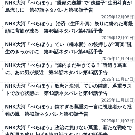
NHK大河「べらぼう」“饅頭の逆襲”で“傀儡子”生田斗真が
島流しに 第47話ネタバレと第48話予告
[2025年12月08日]
NHK大河「べらぼう」 治済（生田斗真）祭りに紛れた毒饅
頭に背筋が凍る 第46話ネタバレ第47話予告
[2025年12月01日]
NHK大河「べらぼう」てい（橋本愛）の後押しが“写楽”誕
生のきっかけに 第45話ネタバレ第46話予告
[2025年11月24日]
NHK大河「べらぼう」“源内まだ生きてる？”謎追う蔦重
に、あの男が接近 第44話ネタバレ第45話予告
[2025年11月17日]
NHK大河「べらぼう」歌麿と決別、ていの陣痛、蔦重ラス
トで放心状態に 第43話ネタバレと第44話予告
[2025年11月10日]
NHK大河「べらぼう」鈍すぎる蔦重の一言に視聴者から批
難の嵐 第42話ネタバレと第43話予告
[2025年11月03日]
NHK大河「べらぼう」政治に負けない蔦重、新たな戦略で
出版界を盛り上げる第41話ネタバレ第42話予告