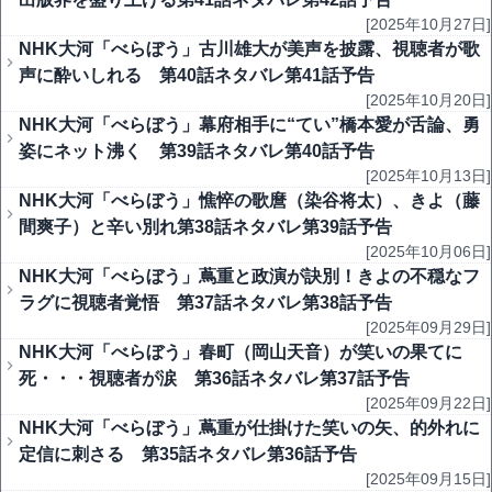
[2025年10月27日]
NHK大河「べらぼう」古川雄大が美声を披露、視聴者が歌
声に酔いしれる 第40話ネタバレ第41話予告
[2025年10月20日]
NHK大河「べらぼう」幕府相手に“てい”橋本愛が舌論、勇
姿にネット沸く 第39話ネタバレ第40話予告
[2025年10月13日]
NHK大河「べらぼう」憔悴の歌麿（染谷将太）、きよ（藤
間爽子）と辛い別れ第38話ネタバレ第39話予告
[2025年10月06日]
NHK大河「べらぼう」蔦重と政演が訣別！きよの不穏なフ
ラグに視聴者覚悟 第37話ネタバレ第38話予告
[2025年09月29日]
NHK大河「べらぼう」春町（岡山天音）が笑いの果てに
死・・・視聴者が涙 第36話ネタバレ第37話予告
[2025年09月22日]
NHK大河「べらぼう」蔦重が仕掛けた笑いの矢、的外れに
定信に刺さる 第35話ネタバレ第36話予告
[2025年09月15日]