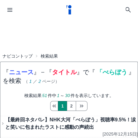
ナビコントップ
検索結果
『
ニュース
』
−
『
タイトル
』で『
「べらぼう
』
を検索
（
1
／
2
ページ）
検索結果
51
件中
1
～
30
件を表示しています。
1
2
【最終回ネタバレ】NHK大河「べらぼう」視聴率9.5%！涙
と笑いに包まれたラストに感動の声続出
[2025年12月15日]