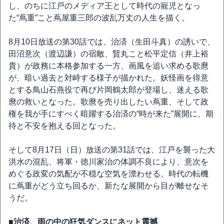
し、のちに江戸のメディア王として時代の寵児となっ
た“蔦重”こと蔦屋重三郎の波乱万丈の人生を描く。
8月10日放送の第30話では、治済（生田斗真）の誘いで、
田沼意次（渡辺謙）の宿敵、賢丸こと松平定信（井上裕
貴）が政務に本格参加する一方、画風を追い求める歌麿
が、暗い過去と対峙する様子が描かれた。妖怪画を得意
とする鳥山石燕役で再び片岡鶴太郎が登場し、迷える歌
麿の救いとなった。歌麿を売り出したい蔦重、そして政
権を我が手にすべく暗躍する治済の“時が来た”展開に、期
待と不安を抱える回となった。
そして8月17日（日）放送の第31話では、江戸を襲った大
洪水の混乱、将軍・徳川家治の体調不良により、意次を
めぐる政変の気配が不穏な空気を漂わせる。時代の転機
に蔦重がどう立ち回るか、新たな展開から目が離せなそ
うだ。
■治済、雨の中の狂気ダンスにネット震撼