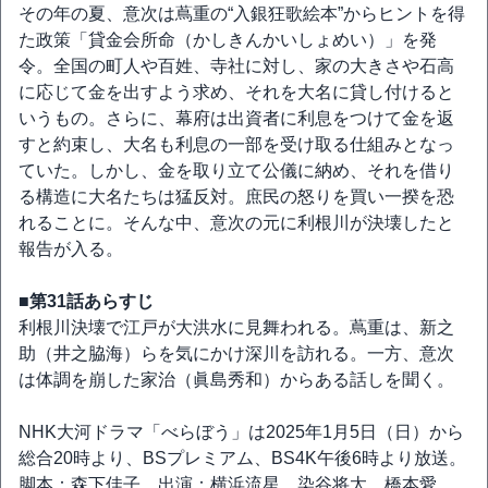
その年の夏、意次は蔦重の“入銀狂歌絵本”からヒントを得
た政策「貸金会所命（かしきんかいしょめい）」を発
令。全国の町人や百姓、寺社に対し、家の大きさや石高
に応じて金を出すよう求め、それを大名に貸し付けると
いうもの。さらに、幕府は出資者に利息をつけて金を返
すと約束し、大名も利息の一部を受け取る仕組みとなっ
ていた。しかし、金を取り立て公儀に納め、それを借り
る構造に大名たちは猛反対。庶民の怒りを買い一揆を恐
れることに。そんな中、意次の元に利根川が決壊したと
報告が入る。
■第31話あらすじ
利根川決壊で江戸が大洪水に見舞われる。蔦重は、新之
助（井之脇海）らを気にかけ深川を訪れる。一方、意次
は体調を崩した家治（眞島秀和）からある話しを聞く。
NHK大河ドラマ「べらぼう」は2025年1月5日（日）から
総合20時より、BSプレミアム、BS4K午後6時より放送。
脚本：森下佳子、出演：横浜流星、染谷将太、橋本愛、