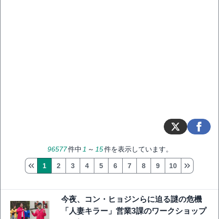
96577
件中
1
～
15
件を表示しています。
1
2
3
4
5
6
7
8
9
10
今夜、コン・ヒョジンらに迫る謎の危機
「人妻キラー」営業3課のワークショップ