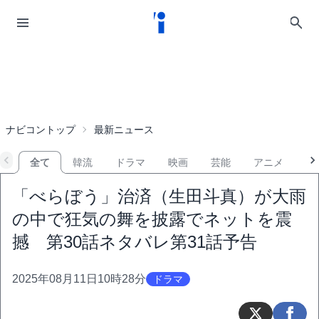
ナビコントップ
最新ニュース
全て
韓流
ドラマ
映画
芸能
アニメ
音
「べらぼう」治済（生田斗真）が大雨
の中で狂気の舞を披露でネットを震
撼 第30話ネタバレ第31話予告
2025年08月11日10時28分
ドラマ