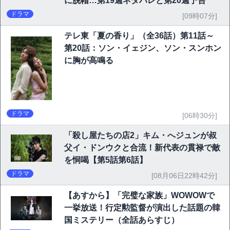
に脱帽…第19週ネタバレと第20週予告
ドラマ
[09時07分]
テレ東「夏の香り」（全36話）第11話～
第20話：ソン・イェジン、ソン・スンホン
に胸が高鳴る
ドラマ
[06時30分]
「殺し屋たちの店2」キム・へジュンが叔
父イ・ドンウクと合流！新代表の貫禄で敵
を恫喝【第5話第6話】
ドラマ
[08月06日22時42分]
【あすから】「完璧な家族」WOWOWで
一挙放送！行定勲監督が演出した話題の韓
国ミステリー（全話あらすじ）