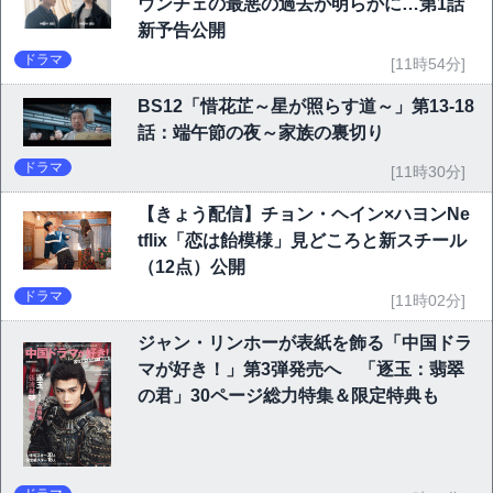
ウンチェの最悪の過去が明らかに…第1話
新予告公開
ドラマ
[11時54分]
BS12「惜花芷～星が照らす道～」第13-18
話：端午節の夜～家族の裏切り
ドラマ
[11時30分]
【きょう配信】チョン・ヘイン×ハヨンNe
tflix「恋は飴模様」見どころと新スチール
（12点）公開
ドラマ
[11時02分]
ジャン・リンホーが表紙を飾る「中国ドラ
マが好き！」第3弾発売へ 「逐玉：翡翠
の君」30ページ総力特集＆限定特典も