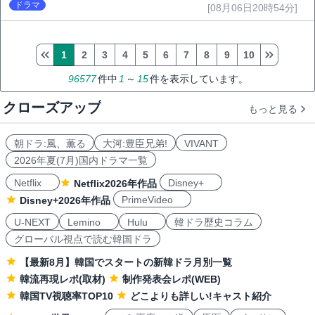
ドラマ
[08月06日20時54分]
1
2
3
4
5
6
7
8
9
10
96577
件中
1
～
15
件を表示しています。
クローズアップ
もっと見る
朝ドラ:風、薫る
大河:豊臣兄弟!
VIVANT
2026年夏(7月)国内ドラマ一覧
Netflix
Disney+
Netflix2026年作品
PrimeVideo
Disney+2026年作品
U-NEXT
Lemino
Hulu
韓ドラ歴史コラム
グローバル視点で読む韓国ドラ
【最新8月】韓国でスタートの新韓ドラ月別一覧
韓流再現レポ(取材)
制作発表会レポ(WEB)
韓国TV視聴率TOP10
どこよりも詳しい!キャスト紹介