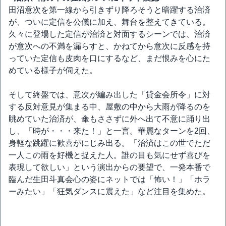
田沼意次を第一線から引きずり降ろそうと暗躍する治済
が、ついに定信を公儀に加え、舞台を整えてきている。
久々に登場した定信が治済と対面するシーンでは、治済
が意次への不満を漏らすと、かねてから意次に反感を持
っていた定信も皮肉を口にするなど、まだ恨みを心にた
めている様子が伺えた。
そして終盤では、意次が編み出した「貸金会所令」に対
する反対意見が集まる中、屋敷の中から大雨が降るのを
眺めていた治済が、傘もささずに外へ出て不意に踊り出
し、「時が・・・来た！」と一言。華麗なターンを2回、
身軽な跳躍に歓喜がにじみ出る。「治済はこの世でただ
一人この雨を好機と捉えた人。誰の目も気にせず喜びを
表現して欲しい」という演出からの要望で、一発本番で
臨んだ生田斗真会心の姿にネットでは「怖い！」「ホラ
ーみたい」「狂気ダンスに震えた」など注目を集めた。