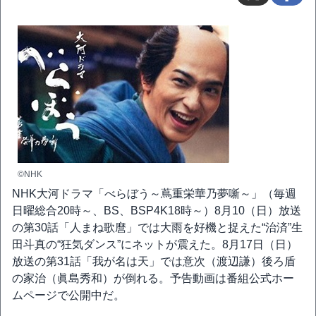
©NHK
NHK大河ドラマ「べらぼう～蔦重栄華乃夢噺～」（毎週
日曜総合20時～、BS、BSP4K18時～）8月10（日）放送
の第30話「人まね歌麿」では大雨を好機と捉えた“治済”生
田斗真の“狂気ダンス”にネットが震えた。8月17日（日）
放送の第31話「我が名は天」では意次（渡辺謙）後ろ盾
の家治（眞島秀和）が倒れる。予告動画は番組公式ホー
ムページで公開中だ。