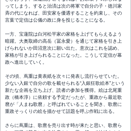
ってしまう。すると治済は次の将軍で自分の子・徳川家
斉の代になれば、田安家を優遇することを約束し、その
言葉で定信は公儀の政に身を投じることになる。
一方、宝蓮院は白河松平家の家格を上げてもらえるよう
暗躍。大奥取締の高岳（冨永愛）を通じて家格を引き上
げられないか田沼意次に願い出た。意次はこれを認め、
家格が引き上げられることになった。こうして定信が幕
政へ進出していく。
その頃、蔦重は黄表紙を次々に発表し流行らせていた。
少ない入銀で自分の歌を載せられる“入銀狂歌絵本”という
新たな企画を立ち上げ、読者の参加を獲得。絵は北尾重
政（橋本淳）に依頼する予定だったが、重政から最近歌
麿が「人まね歌麿」と呼ばれていることを聞き、歌麿に
重政そっくりの絵を描かせて話題を呼ぶ作戦に出る。
さらに蔦重は、歌麿を売り出す時が来たと思い、歌麿ら