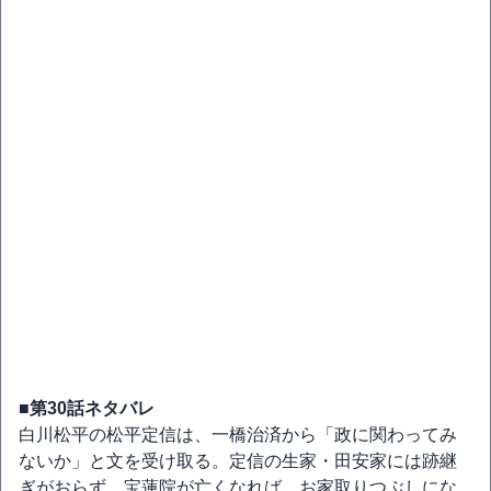
■第30話ネタバレ
白川松平の松平定信は、一橋治済から「政に関わってみ
ないか」と文を受け取る。定信の生家・田安家には跡継
ぎがおらず、宝蓮院が亡くなれば、お家取りつぶしにな