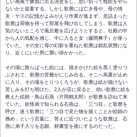
しい画風で勝負に出る決意をし、思い切って枕絵をやら
ないかと提案する。しかし歌麿には亡き母や、母の情
夫・ヤスの記憶がよみがえり作業が進まず、息詰まった
歌麿は荷物を持って部屋を飛び出してしまう。歌麿は人
気のないところで風呂敷を広げようとすると、社殿の中
から人の気配を感じ、中に入ると女（藤間爽子）が座っ
ていた。その女に母の幻影を重ねた歌麿は錯乱状態にな
り、近くにいた男に襲い掛かかった。
その場に散らばった絵には、描きかけた絵を黒く塗りつ
ぶされて、歌麿の苦難がにじみ出る。そこへ蔦重が止め
に入り、その場をとりつくろうが、歌麿は絵が描けない
苦しみを打ち明けた。2人が店に戻ると、幼い歌麿に絵を
教えた絵師・鳥山石燕（片岡鶴太郎）が歌麿を訪ねて来
ていた。妖怪画で知られる石燕は、「三つ目」と歌麿を
呼び、迷う歌麿に「三つ目で見た物を描くことが絵師の
務め」という言葉に、答えに近づいたような歌麿は、石
燕に弟子入りを志願。耕書堂を後にするのだった。