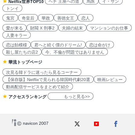
ヘチ 王座への道
馬医
イ・サン
Netflix世界TOP10
トンイ
鬼宮
奇皇后
華政
善徳女王
恋人
愛が来る
財閥 X 刑事2
夫婦の結末
マンションのお仕事
人妻キラー
恋は飴模様
君へと続く僕のドリーム!
恋は命がけ
殺し屋たちの店2
今、不倫が問題ではありません
華流トップページ
次見る韓ドラに迷ったら見るコーナー
【保存版】Netflixで見られる韓国時代劇20選
映画レビュー
動画配信サービスをまとめて紹介
もっと見る>>
アクセスランキング
navicon 2007