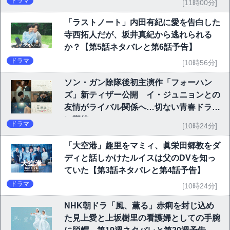
ドラマ
[11時00分]
「ラストノート」内田有紀に愛を告白した
寺西拓人だが、坂井真紀から逃れられる
か？【第5話ネタバレと第6話予告】
ドラマ
[10時56分]
ソン・ガン除隊後初主演作「フォーハン
ズ」新ティザー公開 イ・ジュニョンとの
友情がライバル関係へ…切ない青春ドラマ
に期待
ドラマ
[10時24分]
「大空港」趣里をマミィ、眞栄田郷敦をダ
ディと話しかけたルイスは父のDVを知っ
ていた【第3話ネタバレと第4話予告】
ドラマ
[10時24分]
NHK朝ドラ「風、薫る」赤痢を封じ込め
た見上愛と上坂樹里の看護婦としての手腕