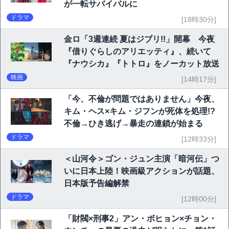
が一転サバイバルに
ドラマ
[18時30分]
金ロ「3週連続 夏はジブリ!!」開幕 今夜
『借りぐらしのアリエッティ』、続いて
『ナウシカ』『トトロ』をノーカット放送
映画
[14時17分]
「今、不倫が問題ではありません」今夜、
キム・ヘス×キム・ジフンが死体を処理!?
不倫→ひき逃げ→暴走の連鎖が始まる
ドラマ
[12時33分]
＜山河令＞ゴン・ジュン主演「暗河伝」つ
いに日本上陸！映画級アクションが話題、
日本版予告編解禁
ドラマ
[12時00分]
「財閥×刑事2」アン・ボヒョン×チョン・