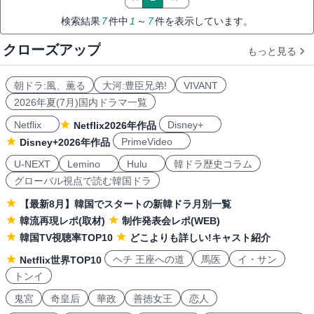
検索結果
7
件中
1
～
7
件を表示しています。
クローズアップ
もっと見る
朝ドラ:風、薫る
大河:豊臣兄弟!
VIVANT
2026年夏(7月)国内ドラマ一覧
Netflix
Disney+
Netflix2026年作品
PrimeVideo
Disney+2026年作品
U-NEXT
Lemino
Hulu
韓ドラ歴史コラム
グローバル視点で読む韓国ドラ
【最新8月】韓国でスタートの新韓ドラ月別一覧
韓流再現レポ(取材)
制作発表会レポ(WEB)
韓国TV視聴率TOP10
どこよりも詳しい!キャスト紹介
ヘチ 王座への道
馬医
イ・サン
Netflix世界TOP10
トンイ
鬼宮
奇皇后
華政
善徳女王
恋人