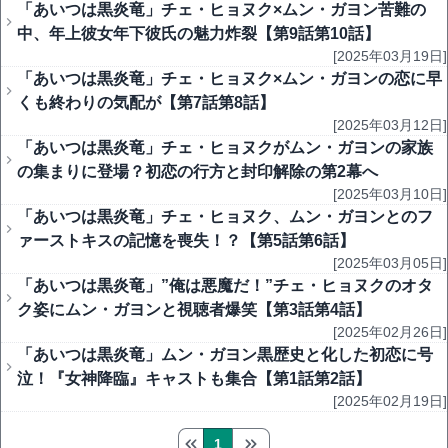
「あいつは黒炎竜」チェ・ヒョヌク×ムン・ガヨン苦難の
中、年上彼女年下彼氏の魅力炸裂【第9話第10話】
[2025年03月19日]
「あいつは黒炎竜」チェ・ヒョヌク×ムン・ガヨンの恋に早
くも終わりの気配が【第7話第8話】
[2025年03月12日]
「あいつは黒炎竜」チェ・ヒョヌクがムン・ガヨンの家族
の集まりに登場？初恋の行方と封印解除の第2幕へ
[2025年03月10日]
「あいつは黒炎竜」チェ・ヒョヌク、ムン・ガヨンとのフ
ァーストキスの記憶を喪失！？【第5話第6話】
[2025年03月05日]
「あいつは黒炎竜」”俺は悪魔だ！”チェ・ヒョヌクのオタ
ク姿にムン・ガヨンと視聴者爆笑【第3話第4話】
[2025年02月26日]
「あいつは黒炎竜」ムン・ガヨン黒歴史と化した初恋に号
泣！『女神降臨』キャストも集合【第1話第2話】
[2025年02月19日]
1