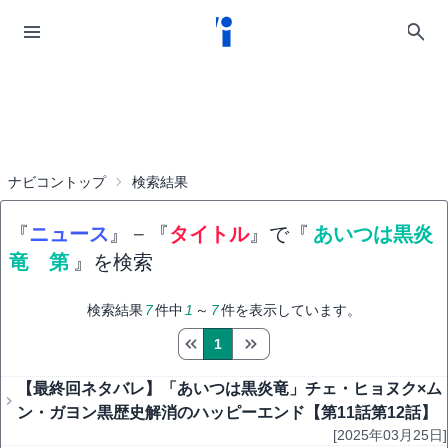
ナビコントップ
検索結果
『
ニュース
』
−
『
タイトル
』で『
あいつは黒炎
竜 第
』を検索
検索結果
7
件中
1
～
7
件を表示しています。
1
【最終回ネタバレ】「あいつは黒炎竜」チェ・ヒョヌク×ム
ン・ガヨン黒歴史解消のハッピーエンド【第11話第12話】
[2025年03月25日]