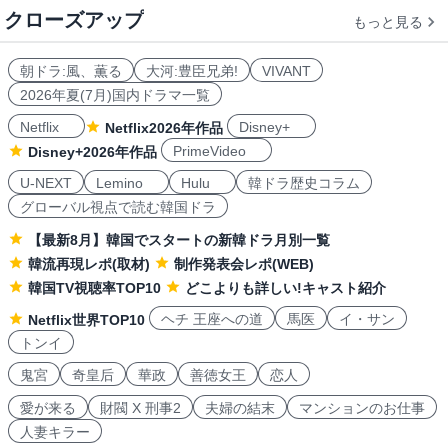
クローズアップ
もっと見る
朝ドラ:風、薫る
大河:豊臣兄弟!
VIVANT
2026年夏(7月)国内ドラマ一覧
Netflix
Disney+
Netflix2026年作品
PrimeVideo
Disney+2026年作品
U-NEXT
Lemino
Hulu
韓ドラ歴史コラム
グローバル視点で読む韓国ドラ
【最新8月】韓国でスタートの新韓ドラ月別一覧
韓流再現レポ(取材)
制作発表会レポ(WEB)
韓国TV視聴率TOP10
どこよりも詳しい!キャスト紹介
ヘチ 王座への道
馬医
イ・サン
Netflix世界TOP10
トンイ
鬼宮
奇皇后
華政
善徳女王
恋人
愛が来る
財閥 X 刑事2
夫婦の結末
マンションのお仕事
人妻キラー