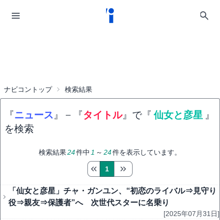
ナビコントップ
検索結果
『
ニュース
』
−
『
タイトル
』で『
仙女と彦星
』
を検索
検索結果
24
件中
1
～
24
件を表示しています。
1
「仙女と彦星」チャ・ガンユン、“初恋のライバル⇒見守り
役⇒親友⇒保護者”へ 次世代スターに名乗り
[2025年07月31日]