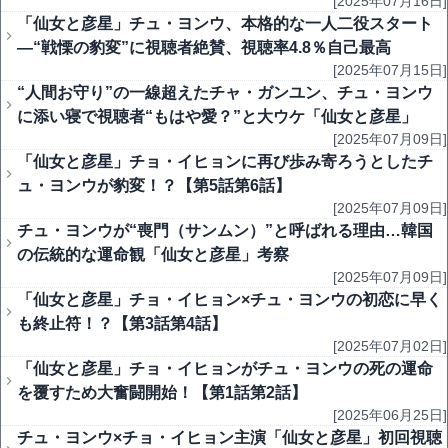
[2025年07月16日]
「仙女と彦星」チュ・ヨンウ、本格的な一人二役スタート
―“戦慄の豹変”に視聴者絶賛、視聴率4.8％自己最高
[2025年07月15日]
“人間お守り”の一線超えたチャ・ガンユン、チュ・ヨンウ
に添い寝で視聴者“もはや愛？”と大ウケ「仙女と彦星」
[2025年07月09日]
「仙女と彦星」チョ・イヒョンに再び歩み寄ろうとしたチ
ュ・ヨンウが豹変！？【第5話第6話】
[2025年07月09日]
チュ・ヨンウが“喪門（サンムン）”と呼ばれる理由…韓国
の伝統的な運命観「仙女と彦星」考察
[2025年07月09日]
「仙女と彦星」チョ・イヒョン×チュ・ヨンウの初恋に早く
も終止符！？【第3話第4話】
[2025年07月02日]
「仙女と彦星」チョ・イヒョンがチュ・ヨンウの死の運命
を覆すため大奮闘開始！【第1話第2話】
[2025年06月25日]
チュ・ヨンウ×チョ・イヒョン主演「仙女と彦星」初回視聴