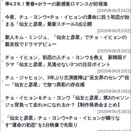
率4.3％！青春×ホラーの新感覚ロマンスが好発進
[2025年06月24日]
今夜、チュ・ヨンウ×チョ・イヒョンの運命に抗う初恋が始
まる「仙女と彦星」最新スチール3点公開
[2025年06月23日]
新人キム・ミンジュ、「仙女と彦星」でチョ・イヒョンの
親友役でドラマデビュー
[2025年06月20日]
チョ・イヒョン、初恋の人チュ・ヨンウを救え 新韓国ド
ラマ「仙女と彦星」見逃せない3つの注目ポイント
[2025年06月20日]
チュ・ジャヒョン、3年ぶり主演復帰は“巫女界のセレブ”役
―「仙女と彦星」で放つ異彩の存在感
[2025年06月19日]
チョ・イヒョン＆チュ・ヨンウ「仙女と彦星」第2の≪ソン
ジェ背負って走れ≫になれるか？【制作発表会まとめ】
[2025年06月18日]
「仙女と彦星」チュ・ヨンウ×チョ・イヒョンが織りな
す“運命の初恋”を1分映像で先取り