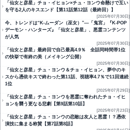
「仙女と彦星」チョ・イヒョン×チュ・ヨンウ命懸けで互い
を守る2人のキスエンド【第11話第12話（最終回）】
[2025年07月30日]
今、トレンドは“K-ムーダン（巫女）”―「鬼宮」『K-POP
デーモン・ハンターズ』「仙女と彦星」、悪霊コンテンツ
が人気
[2025年07月30日]
「仙女と彦星」最終回で自己最高4.9％ 全話同時間帯1位
の快挙で有終の美（メイキング公開）
[2025年07月30日]
「仙女と彦星」チュ・ヨンウ＆チョ・イヒョン、夢中のキ
スから憑依キスで終わった第11話、視聴率4.7％で11回連続
1位
[2025年07月29日]
「仙女と彦星」チュ・ヨンウを悪霊に奪われたチョ・イヒ
ョンを襲う更なる悲劇【第9話第10話】
[2025年07月23日]
「仙女と彦星」チュ・ヨンウの恋敵は友人と悪霊！？憑依
演技に集まる称賛【第7話第8話】