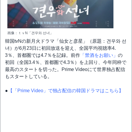
画像：ｔｖN「견우와 선녀」
韓国tvNの新月火ドラマ「仙女と彦星」（原題：견우와 선
녀）が6月23日に初回放送を迎え、全国平均視聴率4.
3％、首都圏では4.7％を記録。前作
「禁酒をお願い」
の
初回（全国3.4％、首都圏で4.3％）を上回り、今年同枠で
最高のスタートを切った。Prime Videoにて世界独占配信
もスタートしている。
●
【「Prime Video」で独占配信の韓国ドラマはこちら】