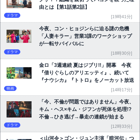
由とは【第1話第2話】
ドラマ
[19時41分]
今夜、コン・ヒョジンらに迫る謎の危機
「人妻キラー」営業3課のワークショップ
が一転サバイバルに
ドラマ
[18時30分]
金ロ「3週連続 夏はジブリ!!」開幕 今夜
『借りぐらしのアリエッティ』、続いて
『ナウシカ』『トトロ』をノーカット放送
映画
[14時17分]
「今、不倫が問題ではありません」今夜、
キム・ヘス×キム・ジフンが死体を処理!?
不倫→ひき逃げ→暴走の連鎖が始まる
ドラマ
[12時33分]
＜山河令＞ゴン・ジュン主演「暗河伝」つ