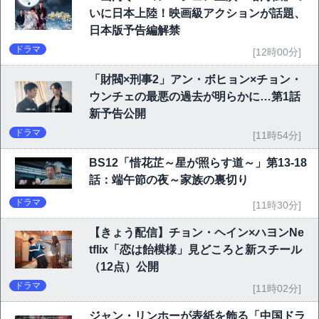
いに日本上陸！映画級アクションが話題、
日本版予告編解禁
ドラマ
[12時00分]
「財閥×刑事2」アン・ボヒョン×チョン・
ウンチェの最悪の過去が明らかに…第1話
新予告公開
ドラマ
[11時54分]
BS12「惜花芷～星が照らす道～」第13-18
話：端午節の夜～家族の裏切り
ドラマ
[11時30分]
【きょう配信】チョン・ヘイン×ハヨンNe
tflix「恋は飴模様」見どころと新スチール
（12点）公開
ドラマ
[11時02分]
ジャン・リンホーが表紙を飾る「中国ドラ