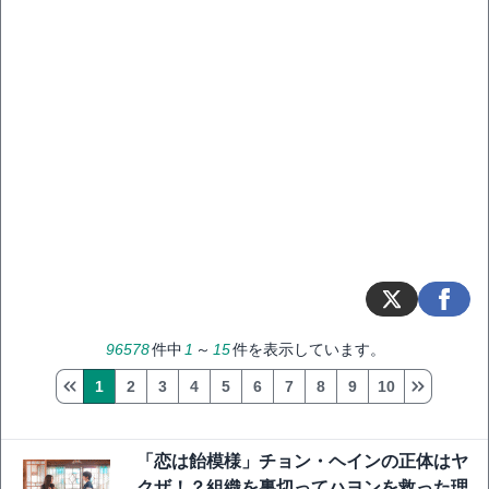
96578
件中
1
～
15
件を表示しています。
1
2
3
4
5
6
7
8
9
10
「恋は飴模様」チョン・ヘインの正体はヤ
クザ！？組織を裏切ってハヨンを救った理