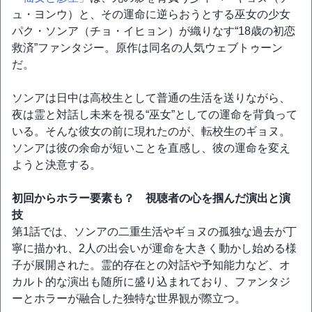
ュ・ヨンウ）と、その運命に逆らおうとする巫女の少女
パク・ソンア（チョ・イヒョン）が織りなす“18歳の初恋
救済”ファンタジー。原作は同名の人気ウェブトゥーン
だ。
ソンアは日中は高校生として普通の生活を送りながら、
夜は霊と対話し未来を視る“巫女”としての運命を背負って
いる。そんな彼女の前に現れたのが、転校生のギョヌ。
ソンアは彼の余命が短いことを直感し、彼の運命を変え
ようと決意する。
初回からホラー要素も？ 視聴者の心を掴んだ演出と演
技
第1話では、ソンアの二重生活やギョヌの孤独な過去が丁
寧に描かれ、2人の出会いが運命を大きく動かし始める様
子が展開された。霊的存在との対話や予知能力など、オ
カルト的な演出も随所に盛り込まれており、ファンタジ
ーとホラーが融合した独特な世界観が際立つ。