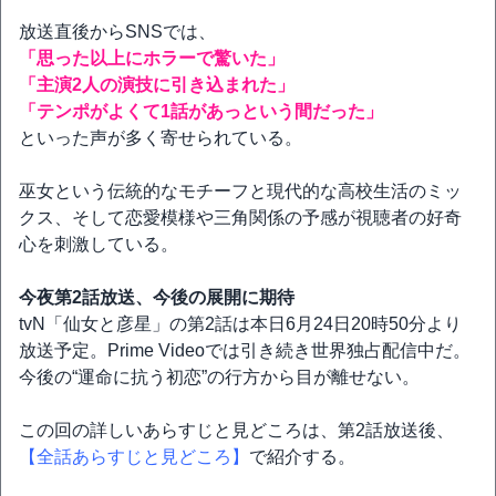
放送直後からSNSでは、
「思った以上にホラーで驚いた」
「主演2人の演技に引き込まれた」
「テンポがよくて1話があっという間だった」
といった声が多く寄せられている。
巫女という伝統的なモチーフと現代的な高校生活のミッ
クス、そして恋愛模様や三角関係の予感が視聴者の好奇
心を刺激している。
今夜第2話放送、今後の展開に期待
tvN「仙女と彦星」の第2話は本日6月24日20時50分より
放送予定。Prime Videoでは引き続き世界独占配信中だ。
今後の“運命に抗う初恋”の行方から目が離せない。
この回の詳しいあらすじと見どころは、第2話放送後、
【全話あらすじと見どころ】
で紹介する。