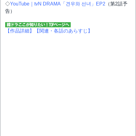
◇
YouTube｜tvN DRAMA「견우와 선녀」EP2
（第2話予
告）
【作品詳細】
【関連・各話のあらすじ】