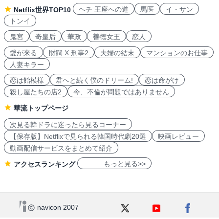
ヘチ 王座への道
馬医
イ・サン
Netflix世界TOP10
トンイ
鬼宮
奇皇后
華政
善徳女王
恋人
愛が来る
財閥 X 刑事2
夫婦の結末
マンションのお仕事
人妻キラー
恋は飴模様
君へと続く僕のドリーム!
恋は命がけ
殺し屋たちの店2
今、不倫が問題ではありません
華流トップページ
次見る韓ドラに迷ったら見るコーナー
【保存版】Netflixで見られる韓国時代劇20選
映画レビュー
動画配信サービスをまとめて紹介
もっと見る>>
アクセスランキング
navicon 2007