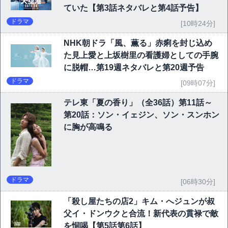
ていた【第3話ネタバレと第4話予告】
ドラマ
[10時24分]
NHK朝ドラ「風、薫る」赤痢を封じ込め
た見上愛と上坂樹里の看護婦としての手腕
に脱帽…第19週ネタバレと第20週予告
ドラマ
[09時07分]
テレ東「夏の香り」（全36話）第11話～
第20話：ソン・イェジン、ソン・スンホン
に胸が高鳴る
ドラマ
[06時30分]
「殺し屋たちの店2」キム・へジュンが叔
父イ・ドンウクと合流！新代表の貫禄で敵
を恫喝【第5話第6話】