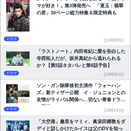
マが好き！」第3弾発売へ 「逐玉：翡翠
の君」30ページ総力特集＆限定特典も
ドラマ
[11時00分]
「ラストノート」内田有紀に愛を告白した
寺西拓人だが、坂井真紀から逃れられる
か？【第5話ネタバレと第6話予告】
ドラマ
[10時56分]
ソン・ガン除隊後初主演作「フォーハン
ズ」新ティザー公開 イ・ジュニョンとの
友情がライバル関係へ…切ない青春ドラマ
に期待
ドラマ
[10時24分]
「大空港」趣里をマミィ、眞栄田郷敦をダ
ディと話しかけたルイスは父のDVを知っ