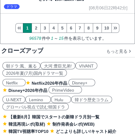
ドラマ
[08月06日22時42分]
1
2
3
4
5
6
7
8
9
10
96578
件中
1
～
15
件を表示しています。
クローズアップ
もっと見る
朝ドラ:風、薫る
大河:豊臣兄弟!
VIVANT
2026年夏(7月)国内ドラマ一覧
Netflix
Disney+
Netflix2026年作品
PrimeVideo
Disney+2026年作品
U-NEXT
Lemino
Hulu
韓ドラ歴史コラム
グローバル視点で読む韓国ドラ
【最新8月】韓国でスタートの新韓ドラ月別一覧
韓流再現レポ(取材)
制作発表会レポ(WEB)
韓国TV視聴率TOP10
どこよりも詳しい!キャスト紹介