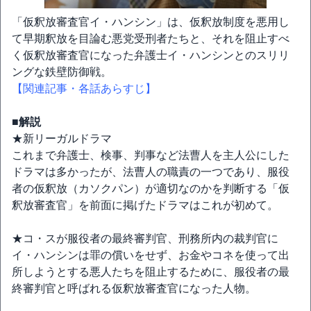
「仮釈放審査官イ・ハンシン」は、仮釈放制度を悪用し
て早期釈放を目論む悪党受刑者たちと、それを阻止すべ
く仮釈放審査官になった弁護士イ・ハンシンとのスリリ
ングな鉄壁防御戦。
【関連記事・各話あらすじ】
■解説
★新リーガルドラマ
これまで弁護士、検事、判事など法曹人を主人公にした
ドラマは多かったが、法曹人の職責の一つであり、服役
者の仮釈放（カソクパン）が適切なのかを判断する「仮
釈放審査官」を前面に掲げたドラマはこれが初めて。
★コ・スが服役者の最終審判官、刑務所内の裁判官に
イ・ハンシンは罪の償いをせず、お金やコネを使って出
所しようとする悪人たちを阻止するために、服役者の最
終審判官と呼ばれる仮釈放審査官になった人物。