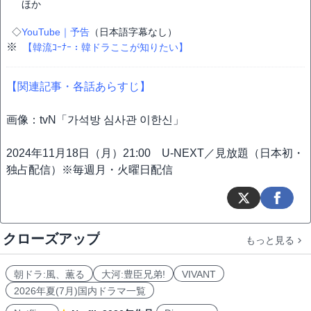
ほか
◇
YouTube｜予告
（日本語字幕なし）
※
【韓流ｺｰﾅｰ：韓ドラここが知りたい】
【関連記事・各話あらすじ】
画像：tvN「가석방 심사관 이한신」
2024年11月18日（月）21:00 U-NEXT／見放題（日本初・
独占配信）※毎週月・火曜日配信
クローズアップ
もっと見る
朝ドラ:風、薫る
大河:豊臣兄弟!
VIVANT
2026年夏(7月)国内ドラマ一覧