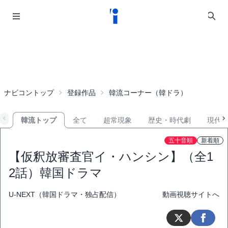
ナビコントップ
登録作品
韓流コーナー（韓ドラ）
韓流トップ
全て
超常現象
歴史・時代劇
現代
五十音順
新着順
【仮釈放審査官イ・ハンシン】（全1
2話）韓国ドラマ
U-NEXT（韓国ドラマ・独占配信）
動画視聴サイトへ