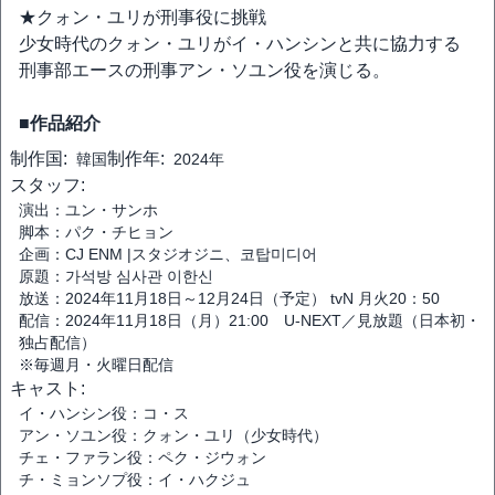
★クォン・ユリが刑事役に挑戦
少女時代のクォン・ユリがイ・ハンシンと共に協力する
刑事部エースの刑事アン・ソユン役を演じる。
■作品紹介
制作国:
制作年:
韓国
2024年
スタッフ:
演出：ユン・サンホ
脚本：パク・チヒョン
企画：CJ ENM |スタジオジニ、코탑미디어
原題：가석방 심사관 이한신
放送：2024年11月18日～12月24日（予定） tvN 月火20：50
配信：2024年11月18日（月）21:00 U-NEXT／見放題（日本初・
独占配信）
※毎週月・火曜日配信
キャスト:
イ・ハンシン役：コ・ス
アン・ソユン役：クォン・ユリ（少女時代）
チェ・ファラン役：ペク・ジウォン
チ・ミョンソプ役：イ・ハクジュ