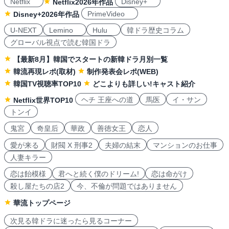
Netflix
Disney+
Netflix2026年作品
PrimeVideo
Disney+2026年作品
U-NEXT
Lemino
Hulu
韓ドラ歴史コラム
グローバル視点で読む韓国ドラ
【最新8月】韓国でスタートの新韓ドラ月別一覧
韓流再現レポ(取材)
制作発表会レポ(WEB)
韓国TV視聴率TOP10
どこよりも詳しい!キャスト紹介
ヘチ 王座への道
馬医
イ・サン
Netflix世界TOP10
トンイ
鬼宮
奇皇后
華政
善徳女王
恋人
愛が来る
財閥 X 刑事2
夫婦の結末
マンションのお仕事
人妻キラー
恋は飴模様
君へと続く僕のドリーム!
恋は命がけ
殺し屋たちの店2
今、不倫が問題ではありません
華流トップページ
次見る韓ドラに迷ったら見るコーナー