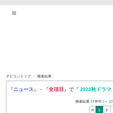
ナビコントップ
検索結果
『
ニュース
』
−
『
全項目
』で『
2023秋ドラマ
検索結果
33
件中
1
～
10
1
2