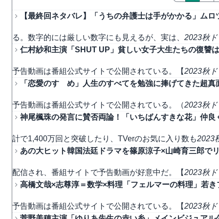
【最終回ネタバレ】「うちの弁護士は手がかかる」ムロ
る。数字的には厳しい数字にも見えるが、実は、
2023秋
仁村紗和主演「SHUT UP」貧しい女子大生たちの復
予告動画は番組公式サイトで公開されている。【
2023秋
「恋愛のすゝめ」人生のすべてを勉強に捧げてきた超真
予告動画は番組公式サイトで公開されている。（
2023秋
神尾楓珠の発言に賛否両論！「いちばんすきな花」仲良く
計で1,400万回と突破したり、TVerのお気に入り数も
202
あの大ヒット韓国法廷ドラマを篠原涼子×山崎育三郎でリ
配信され、番組サイトで予告動画が好意中だ。【
2023秋
高橋文哉×志尊淳＝数学×料理「フェルマーの料理」若
予告動画は番組公式サイトで公開されている。【
2023秋
菅野美穂主演「ゆりあ先生の赤い糸」メインビジュアル公