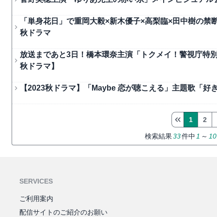
「単身花日」で重岡大毅×新木優子×高梨臨×田中樹の禁断
秋ドラマ
放送まであと3日！橋本環奈主演「トクメイ！警視庁特別会
秋ドラマ】
【2023秋ドラマ】「Maybe 恋が聴こえる」主題歌「
1
2
検索結果
33
件中
1
～
10
SERVICES
ご利用案内
配信サイトのご紹介のお願い