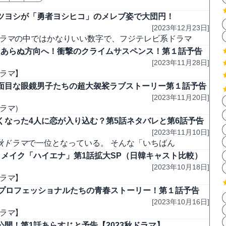
ツヨシが「勇者ヨシヒコ」のメレブ姿で大団円！
[2023年12月23日]
ドラマ
の中ではかなりいい数字で、フジテレビ系ドラマ
讐はあらぬ方向へ！衝撃のクライムサスペンス！第１話予告
[2023年11月28日]
ドラマ
】
面目な眼鏡男子たちの超大袈裟ラブストーリー第１話予告
[2023年11月20日]
ドラマ
）
なった4人に恋が入り込む？第5話ネタバレと第6話予告
[2023年11月10日]
3秋ドラマ
で一位となっている。 そんな「いちばん
メイク「ハイエナ」第1話拡大SP（日韓キャスト比較）
[2023年10月18日]
ドラマ
】
きプロフェッショナルたちの青春ストーリー！第１話予告
[2023年10月16日]
ドラマ
】
開！第1話あらすじと予告【2023秋ドラマ】