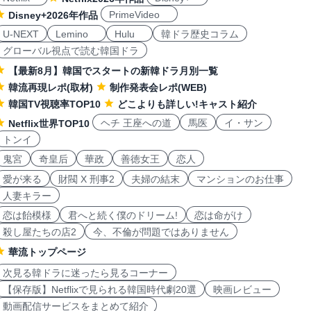
PrimeVideo
Disney+2026年作品
U-NEXT
Lemino
Hulu
韓ドラ歴史コラム
グローバル視点で読む韓国ドラ
【最新8月】韓国でスタートの新韓ドラ月別一覧
韓流再現レポ(取材)
制作発表会レポ(WEB)
韓国TV視聴率TOP10
どこよりも詳しい!キャスト紹介
ヘチ 王座への道
馬医
イ・サン
Netflix世界TOP10
トンイ
鬼宮
奇皇后
華政
善徳女王
恋人
愛が来る
財閥 X 刑事2
夫婦の結末
マンションのお仕事
人妻キラー
恋は飴模様
君へと続く僕のドリーム!
恋は命がけ
殺し屋たちの店2
今、不倫が問題ではありません
華流トップページ
次見る韓ドラに迷ったら見るコーナー
【保存版】Netflixで見られる韓国時代劇20選
映画レビュー
動画配信サービスをまとめて紹介