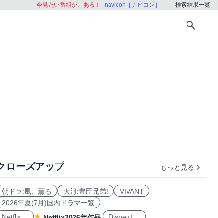
今見たい番組が、ある！
navicon［ナビコン］
検索結果一覧
クローズアップ
もっと見る
朝ドラ:風、薫る
大河:豊臣兄弟!
VIVANT
2026年夏(7月)国内ドラマ一覧
Netflix
Disney+
Netflix2026年作品