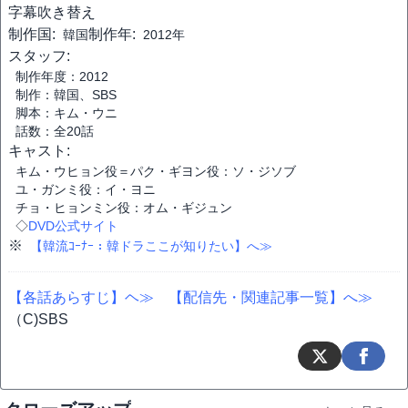
字幕
吹き替え
制作国:
制作年:
韓国
2012年
スタッフ:
制作年度：2012
制作：韓国、SBS
脚本：キム・ウニ
話数：全20話
キャスト:
キム・ウヒョン役＝パク・ギヨン役：ソ・ジソブ
ユ・ガンミ役：イ・ヨニ
チョ・ヒョンミン役：オム・ギジュン
◇
DVD公式サイト
※
【韓流ｺｰﾅｰ：韓ドラここが知りたい】へ≫
【各話あらすじ】ヘ≫
【配信先・関連記事一覧】へ≫
（C)SBS