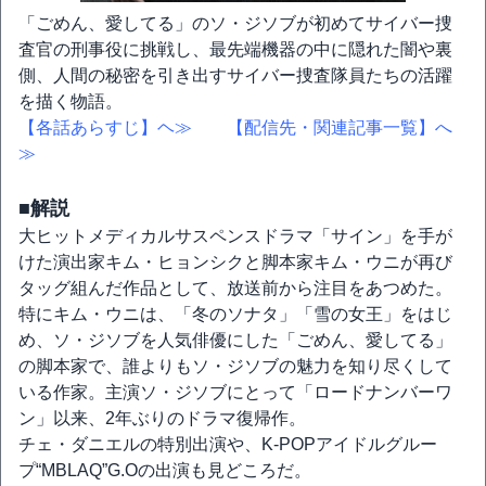
「ごめん、愛してる」のソ・ジソブが初めてサイバー捜
査官の刑事役に挑戦し、最先端機器の中に隠れた闇や裏
側、人間の秘密を引き出すサイバー捜査隊員たちの活躍
を描く物語。
【各話あらすじ】ヘ≫
【配信先・関連記事一覧】へ
≫
■解説
大ヒットメディカルサスペンスドラマ「サイン」を手が
けた演出家キム・ヒョンシクと脚本家キム・ウニが再び
タッグ組んだ作品として、放送前から注目をあつめた。
特にキム・ウニは、「冬のソナタ」「雪の女王」をはじ
め、ソ・ジソブを人気俳優にした「ごめん、愛してる」
の脚本家で、誰よりもソ・ジソブの魅力を知り尽くして
いる作家。主演ソ・ジソブにとって「ロードナンバーワ
ン」以来、2年ぶりのドラマ復帰作。
チェ・ダニエルの特別出演や、K-POPアイドルグルー
プ“MBLAQ”G.Oの出演も見どころだ。