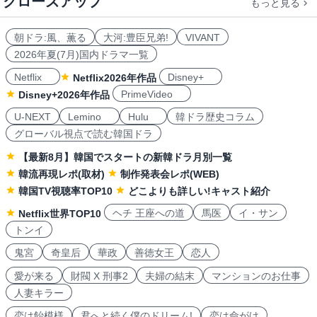
クローズアップ
もっと見る
朝ドラ:風、薫る
大河:豊臣兄弟!
VIVANT
2026年夏(7月)国内ドラマ一覧
Netflix
Disney+
Netflix2026年作品
PrimeVideo
Disney+2026年作品
U-NEXT
Lemino
Hulu
韓ドラ歴史コラム
グローバル視点で読む韓国ドラ
【最新8月】韓国でスタートの新韓ドラ月別一覧
韓流再現レポ(取材)
制作発表会レポ(WEB)
韓国TV視聴率TOP10
どこよりも詳しい!キャスト紹介
ヘチ 王座への道
馬医
イ・サン
Netflix世界TOP10
トンイ
鬼宮
奇皇后
華政
善徳女王
恋人
愛が来る
財閥 X 刑事2
夫婦の結末
マンションのお仕事
人妻キラー
恋は飴模様
君へと続く僕のドリーム!
恋は命がけ