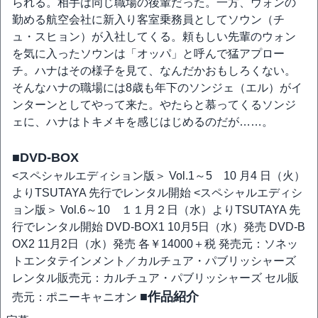
られる。相手は同じ職場の後輩だった。一方、ウォンの
勤める航空会社に新入り客室乗務員としてソウン（チ
ュ・スヒョン）が入社してくる。頼もしい先輩のウォン
を気に入ったソウンは「オッパ」と呼んで猛アプロー
チ。ハナはその様子を見て、なんだかおもしろくない。
そんなハナの職場には8歳も年下のソンジェ（エル）がイ
ンターンとしてやって来た。やたらと慕ってくるソンジ
ェに、ハナはトキメキを感じはじめるのだが……。
■DVD-BOX
<スペシャルエディション版＞ Vol.1～5 10 月4 日（火）
よりTSUTAYA 先行でレンタル開始 <スペシャルエディシ
ョン版＞ Vol.6～10 １１月２日（水）よりTSUTAYA 先
行でレンタル開始 DVD-BOX1 10月5日（水）発売 DVD-B
OX2 11月2日（水）発売 各￥14000＋税 発売元：ソネッ
トエンタテインメント／カルチュア・パブリッシャーズ
レンタル販売元：カルチュア・パブリッシャーズ セル販
■作品紹介
売元：ポニーキャニオン