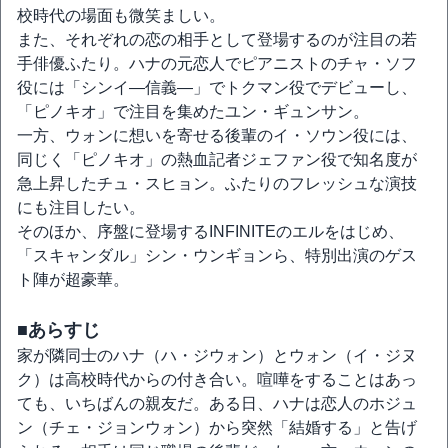
校時代の場面も微笑ましい。
また、それぞれの恋の相手として登場するのが注目の若
手俳優ふたり。ハナの元恋人でピアニストのチャ・ソフ
役には「シンイ―信義―」でトクマン役でデビューし、
「ピノキオ」で注目を集めたユン・ギュンサン。
一方、ウォンに想いを寄せる後輩のイ・ソウン役には、
同じく「ピノキオ」の熱血記者ジェファン役で知名度が
急上昇したチュ・スヒョン。ふたりのフレッシュな演技
にも注目したい。
そのほか、序盤に登場するINFINITEのエルをはじめ、
「スキャンダル」シン・ウンギョンら、特別出演のゲス
ト陣が超豪華。
■あらすじ
家が隣同士のハナ（ハ・ジウォン）とウォン（イ・ジヌ
ク）は高校時代からの付き合い。喧嘩をすることはあっ
ても、いちばんの親友だ。ある日、ハナは恋人のホジュ
ン（チェ・ジョンウォン）から突然「結婚する」と告げ