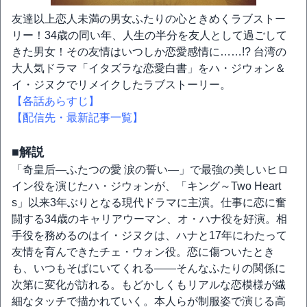
友達以上恋人未満の男女ふたりの心ときめくラブストー
リー！34歳の同い年、人生の半分を友人として過ごして
きた男女！その友情はいつしか恋愛感情に……!? 台湾の
大人気ドラマ「イタズラな恋愛白書」をハ・ジウォン＆
イ・ジヌクでリメイクしたラブストーリー。
【各話あらすじ】
【配信先・最新記事一覧】
■解説
「奇皇后―ふたつの愛 涙の誓い―」で最強の美しいヒロ
イン役を演じたハ・ジウォンが、「キング～Two Heart
s」以来3年ぶりとなる現代ドラマに主演。仕事に恋に奮
闘する34歳のキャリアウーマン、オ・ハナ役を好演。相
手役を務めるのはイ・ジヌクは、ハナと17年にわたって
友情を育んできたチェ・ウォン役。恋に傷ついたとき
も、いつもそばにいてくれる――そんなふたりの関係に
次第に変化が訪れる。もどかしくもリアルな恋模様が繊
細なタッチで描かれていく。本人らが制服姿で演じる高