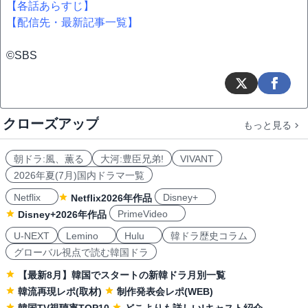
【各話あらすじ】
【配信先・最新記事一覧】
©SBS
クローズアップ
もっと見る
朝ドラ:風、薫る
大河:豊臣兄弟!
VIVANT
2026年夏(7月)国内ドラマ一覧
Netflix
Disney+
Netflix2026年作品
PrimeVideo
Disney+2026年作品
U-NEXT
Lemino
Hulu
韓ドラ歴史コラム
グローバル視点で読む韓国ドラ
【最新8月】韓国でスタートの新韓ドラ月別一覧
韓流再現レポ(取材)
制作発表会レポ(WEB)