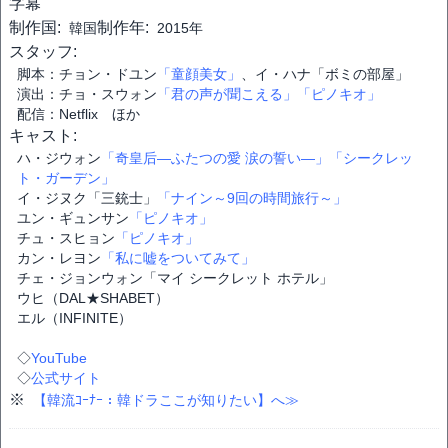
字幕
制作国:
制作年:
韓国
2015年
スタッフ:
脚本：チョン・ドユン
「童顔美女」
、イ・ハナ「ボミの部屋」
演出：チョ・スウォン
「君の声が聞こえる」
「ピノキオ」
配信：Netflix ほか
キャスト:
ハ・ジウォン
「奇皇后―ふたつの愛 涙の誓い―」
「シークレッ
ト・ガーデン」
イ・ジヌク「三銃士」
「ナイン～9回の時間旅行～」
ユン・ギュンサン
「ピノキオ」
チュ・スヒョン
「ピノキオ」
カン・レヨン
「私に嘘をついてみて」
チェ・ジョンウォン「マイ シークレット ホテル」
ウヒ（DAL★SHABET）
エル（INFINITE）
◇
YouTube
◇
公式サイト
※
【韓流ｺｰﾅｰ：韓ドラここが知りたい】へ≫