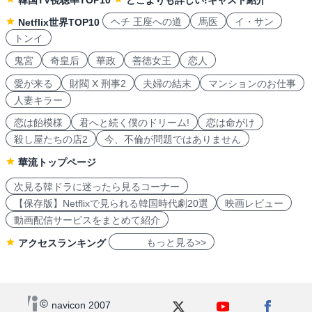
韓国TV視聴率TOP10
どこよりも詳しい!キャスト紹介
ヘチ 王座への道
馬医
イ・サン
Netflix世界TOP10
トンイ
鬼宮
奇皇后
華政
善徳女王
恋人
愛が来る
財閥 X 刑事2
夫婦の結末
マンションのお仕事
人妻キラー
恋は飴模様
君へと続く僕のドリーム!
恋は命がけ
殺し屋たちの店2
今、不倫が問題ではありません
華流トップページ
次見る韓ドラに迷ったら見るコーナー
【保存版】Netflixで見られる韓国時代劇20選
映画レビュー
動画配信サービスをまとめて紹介
もっと見る>>
アクセスランキング
navicon 2007