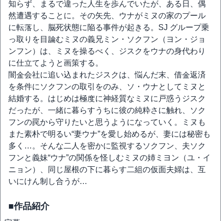
知らず、まるで違った人生を歩んでいたが、ある日、偶
然遭遇することに。その矢先、ウナがミヌの家のプール
に転落し、脳死状態に陥る事件が起きる。SJ グループ乗
っ取りを目論むミヌの義兄ミン・ソクフン（ヨン・ジョ
ンフン）は、ミヌを操るべく、ジスクをウナの身代わり
に仕立てようと画策する。
闇金会社に追い込まれたジスクは、悩んだ末、借金返済
を条件にソクフンの取引をのみ、ソ・ウナとしてミヌと
結婚する。はじめは極度に神経質なミヌに戸惑うジスク
だったが、一緒に暮らすうちに彼の純粋さに触れ、ソク
フンの罠から守りたいと思うようになっていく。ミヌも
また素朴で明るい“妻ウナ”を愛し始めるが、妻には秘密も
多く…。そんな二人を密かに監視するソクフン、夫ソク
フンと義妹“ウナ”の関係を怪しむミヌの姉ミヨン（ユ・イ
ニョン）、同じ屋根の下に暮らす二組の仮面夫婦は、互
いにけん制し合うが…
■作品紹介