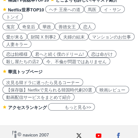
韓国TV視聴率TOP10
どこよりも詳しい!キャスト紹介
ヘチ 王座への道
馬医
イ・サン
Netflix世界TOP10
トンイ
鬼宮
奇皇后
華政
善徳女王
恋人
愛が来る
財閥 X 刑事2
夫婦の結末
マンションのお仕事
人妻キラー
恋は飴模様
君へと続く僕のドリーム!
恋は命がけ
殺し屋たちの店2
今、不倫が問題ではありません
華流トップページ
次見る韓ドラに迷ったら見るコーナー
【保存版】Netflixで見られる韓国時代劇20選
映画レビュー
動画配信サービスをまとめて紹介
もっと見る>>
アクセスランキング
navicon 2007