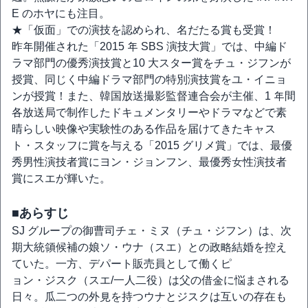
E のホヤにも注目。
★「仮面」での演技を認められ、名だたる賞も受賞！
昨年開催された「2015 年 SBS 演技大賞」では、中編ド
ラマ部門の優秀演技賞と10 大スター賞をチュ・ジフンが
授賞、同じく中編ドラマ部門の特別演技賞をユ・イニョ
ンが授賞！また、韓国放送撮影監督連合会が主催、1 年間
各放送局で制作したドキュメンタリーやドラマなどで素
晴らしい映像や実験性のある作品を届けてきたキャス
ト・スタッフに賞を与える「2015 グリメ賞」では、最優
秀男性演技者賞にヨン・ジョンフン、最優秀女性演技者
賞にスエが輝いた。
■あらすじ
SJ グループの御曹司チェ・ミヌ（チュ・ジフン）は、次
期大統領候補の娘ソ・ウナ（スエ）との政略結婚を控え
ていた。一方、デパート販売員として働くピ
ョン・ジスク（スエ/一人二役）は父の借金に悩まされる
日々。瓜二つの外見を持つウナとジスクは互いの存在も