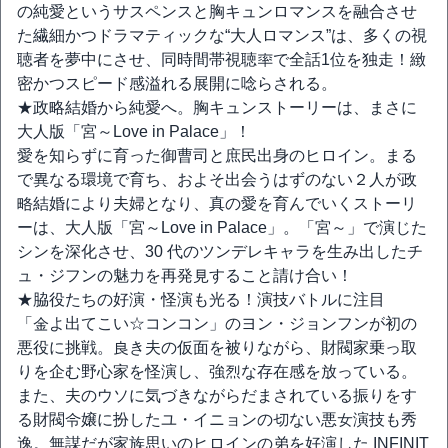
の純愛というサスペンスと胸キュンロマンスを融合させ
た繊細かつドラマティックな“大人ロマンス”は、多くの視
聴者を夢中にさせ、同時間帯視聴率で全話1位を独走！緻
密かつスピード感溢れる展開に唸らされる。
★政略結婚から純愛へ。胸キュンストーリーは、まさに
大人版「宮～Love in Palace」！
愛を知らずに育った御曹司と庶民出身のヒロイン。まる
で異なる環境で育ち、およそ出会うはずのない２人が政
略結婚により夫婦となり、真の愛を育んでいくストーリ
ーは、大人版「宮～Love in Palace」。「宮～」で演じた
シンを深化させ、30 代のツンデレキャラを生み出したチ
ュ・ジフンの魅力を再発見すること請け合い！
★脇役たちの好演・怪演も光る！演技バトルに注目
「金よ出てこい☆コンコン」のヨン・ジョンフンが初の
悪役に挑戦。良き夫の仮面を被りながら、財閥家乗っ取
りを企む野心家を怪演し、強烈な存在感を放っている。
また、夫のウソに気づきながらだまされている振りをす
る財閥令嬢に扮したユ・イニョンの切ない悪女演技も秀
逸。無謀だが家族思いのヒロインの弟を好演した INFINIT