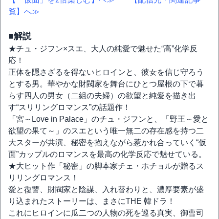
覧】へ≫
■解説
★チュ・ジフン×スエ、大人の純愛で魅せた“高”化学反
応！
正体を隠さざるを得ないヒロインと、彼女を信じ守ろう
とする男。華やかな財閥家を舞台にひとつ屋根の下で暮
らす四人の男女（二組の夫婦）の欲望と純愛を描き出
す“スリリングロマンス”の話題作！
「宮～Love in Palace」のチュ・ジフンと、「野王～愛と
欲望の果て～」のスエという唯一無二の存在感を持つ二
大スターが共演、秘密を抱えながら惹かれ合っていく“仮
面”カップルのロマンスを最高の化学反応で魅せている。
★大ヒット作「秘密」の脚本家チェ・ホチョルが贈るス
リリングロマンス！
愛と復讐、財閥家と陰謀、入れ替わりと、濃厚要素が盛
り込まれたストーリーは、まさにTHE 韓ドラ！
これにヒロインに瓜二つの人物の死を巡る真実、御曹司