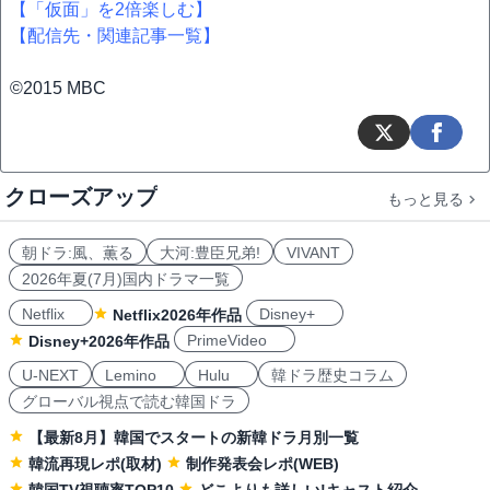
【「仮面」を2倍楽しむ】
【配信先・関連記事一覧】
©2015 MBC
クローズアップ
もっと見る
朝ドラ:風、薫る
大河:豊臣兄弟!
VIVANT
2026年夏(7月)国内ドラマ一覧
Netflix
Disney+
Netflix2026年作品
PrimeVideo
Disney+2026年作品
U-NEXT
Lemino
Hulu
韓ドラ歴史コラム
グローバル視点で読む韓国ドラ
【最新8月】韓国でスタートの新韓ドラ月別一覧
韓流再現レポ(取材)
制作発表会レポ(WEB)