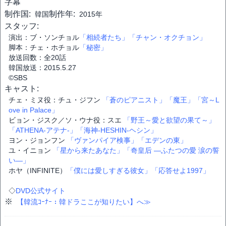
字幕
制作国:
制作年:
韓国
2015年
スタッフ:
演出：ブ・ソンチョル
「相続者たち」
「チャン・オクチョン」
脚本：チェ・ホチョル
「秘密」
放送回数：全20話
韓国放送：2015.5.27
©SBS
キャスト:
チェ・ミヌ役：チュ・ジフン
「蒼のピアニスト」
「魔王」
「宮～L
ove in Palace」
ビョン・ジスク／ソ・ウナ役：スエ
「野王～愛と欲望の果て～」
「ATHENA-アテナ-」
「海神-HESHIN-ヘシン」
ヨン・ジョンフン
「ヴァンパイア検事」
「エデンの東」
ユ・イニョン
「星から来たあなた」
「奇皇后 ―ふたつの愛 涙の誓
い―」
ホヤ（INFINITE）
「僕には愛しすぎる彼女」
「応答せよ1997」
◇
DVD公式サイト
※
【韓流ｺｰﾅｰ：韓ドラここが知りたい】へ≫