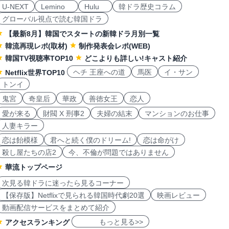
U-NEXT
Lemino
Hulu
韓ドラ歴史コラム
グローバル視点で読む韓国ドラ
【最新8月】韓国でスタートの新韓ドラ月別一覧
韓流再現レポ(取材)
制作発表会レポ(WEB)
韓国TV視聴率TOP10
どこよりも詳しい!キャスト紹介
ヘチ 王座への道
馬医
イ・サン
Netflix世界TOP10
トンイ
鬼宮
奇皇后
華政
善徳女王
恋人
愛が来る
財閥 X 刑事2
夫婦の結末
マンションのお仕事
人妻キラー
恋は飴模様
君へと続く僕のドリーム!
恋は命がけ
殺し屋たちの店2
今、不倫が問題ではありません
華流トップページ
次見る韓ドラに迷ったら見るコーナー
【保存版】Netflixで見られる韓国時代劇20選
映画レビュー
動画配信サービスをまとめて紹介
もっと見る>>
アクセスランキング