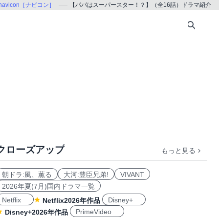
navicon［ナビコン］
【パパはスーパースター！？】（全16話）ドラマ紹介
クローズアップ
もっと見る
朝ドラ:風、薫る
大河:豊臣兄弟!
VIVANT
2026年夏(7月)国内ドラマ一覧
Netflix
Disney+
Netflix2026年作品
PrimeVideo
Disney+2026年作品