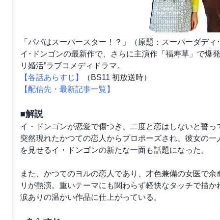
「パパはスーパースター！？」（原題：スーパーダディ
イ･ドンゴンの最新作で、さらに主演作「福寿草」で爆発
リ婚活”ラブコメディドラマ。
【各話あらすじ】
（BS11 初放送時）
【配信先・最新記事一覧】
■解説
イ・ドンゴンが恋愛で傷つき、二度と恋はしないと誓って
突然現れたかつての恋人からプロポーズされ、彼女の一
を見せるイ・ドンゴンの新たな一面も話題になった。
また、かつてのヨルの恋人であり、才色兼備の女医で余
リが熱演。重いテーマにも関わらず軽快なタッチで描か
涙ありの温かい作品に仕上がっている。