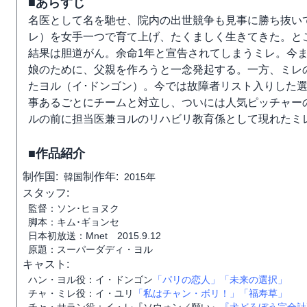
■あらすじ
名医として名を馳せ、院内の出世競争も見事に勝ち抜い
レ）を女手一つで育て上げ、たくましく生きてきた。と
結果は胆道がん。余命1年と宣告されてしまうミレ。今
娘のために、父親を作ろうと一念発起する。一方、ミレ
たヨル（イ･ドンゴン）。今では故障者リスト入りした
事あるごとにチームと対立し、ついには人気ピッチャー
ルの前に担当医兼ヨルのリハビリ教育係として現れたミ
■作品紹介
制作国:
制作年:
韓国
2015年
スタッフ:
監督：ソン･ヒョヌク
脚本：キム･ギョンセ
日本初放送：Mnet 2015.9.12
原題：スーパーダディ・ヨル
キャスト:
ハン・ヨル役：イ・ドンゴン
「パリの恋人」
「未来の選択」
チャ・ミレ役：イ・ユリ
「私はチャン・ボリ！」
「福寿草」