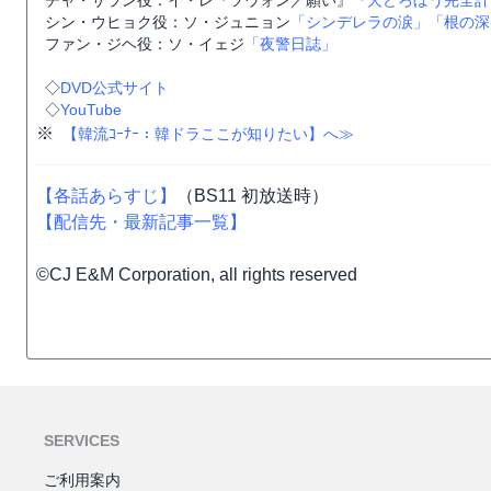
チャ・サラン役：イ・レ『ソウォン／願い』
『犬どろぼう完全計
シン・ウヒョク役：ソ・ジュニョン
「シンデレラの涙」
「根の深
ファン・ジヘ役：ソ・イェジ
「夜警日誌」
◇
DVD公式サイト
◇
YouTube
※
【韓流ｺｰﾅｰ：韓ドラここが知りたい】へ≫
【各話あらすじ】
（BS11 初放送時）
【配信先・最新記事一覧】
©CJ E&M Corporation, all rights reserved
SERVICES
ご利用案内