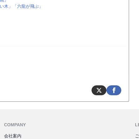
画』
い木」
「六龍が飛ぶ」
COMPANY
L
会社案内