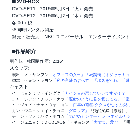
■DVD-BOX
DVD-SET1 2016年5月3日（火）発売
DVD-SET2 2016年6月2日（木）発売
各j00＋税
※同時レンタル開始
発売・販売元：NBC ユニバーサル・エンターテイメント
■作品紹介
制作国:
制作年:
韓国
2015年
スタッフ:
演出：ノ・サンフン
「オフィスの女王」
「烏鵲橋（オジャッキョ
脚本：クォン・ギヨン
「私の恋愛のすべて」
「ボスを守れ」
「愛
キャスト:
イ・ヒョン：ソ・イングク
「ナイショの恋していいですか！？」
チャ・ジアン：チャン・ナラ
「運命のように君を愛してる」
「童
イ・ジュノ：チェ・ウォニョン
「百年の遺産-ククスがむすぶ愛-
カン・ウニョク：イ・チョニ
「グロリア」
『突然変異（原題）』
チョン・ソノ：パク・ボゴム
「のだめカンタービレ 〜ネイルカ
イ・ジュニョン：D.O.(EXO)/ド・ギョンス
「大丈夫、愛だ」
『