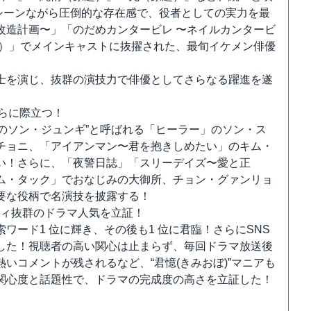
登場シーンながら圧倒的な存在感で、役者としての実力を最
改造計画〜」「のだめカンタービレ 〜ネイルカンタービ
題）」でメインキャストに抜擢された、最旬イケメン俳優
士を演じ、抜群の演技力で俳優としてさらなる躍進を遂
らに際立つ！
 のソン・ジュンギ”と呼ばれる「ヒーラー」のソン・ス
チョニ、「アイアンマン〜君を抱きしめたい」のキム・
い！さらに、「夜警日誌」「スリーデイズ〜愛と正
ム・タック」でおなじみの大御所、チョン・グァンリョ
要な役柄で名演技を披露する！
ティ抜群のドラマ人気を立証！
ード1 位に輝き、その後も1 位に君臨！さらにSNS
した！視聴者の高い関心は止まらず、毎回ドラマ放送後
いコメントが残されるなど、“君憶(きみおぼ)”マニアも
関心度と話題性で、ドラマの完成度の高さを立証した！