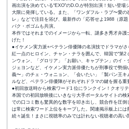
画出演を決めている“EXO”のD.O.が特別出演！短い
大限に発揮している。また、「ワンダフル・ラブ〜愛の
レ」などで注目を浴び、最新作の「応答せよ1988（原
パク・ボゴムも共演。
本作ではそれまでのイメージから一転、謎多き秀才弁護
げた！
●イケメン実力派+ベテラン俳優陣の名演技でドラマがさ
紅一点のヒロイン、チャン・ナラを囲んで、韓国で“第2
ンウォン、「グロリア」「お願い、キャプテン」のイ・
ジェヨンなど、イケメン実力派俳優たちが刑事役で勢揃
義〜」のチェ・ウォニョン、「会いたい」「製パン王キ
ルなど、ベテラン俳優陣がそれぞれドラマの鍵を握る重
●初回放送時から検索ワード1 位にランクイン！クオリ
本国での初回放映後にいきなり大手ポータルサイトの検索ワ
での口コミ数も驚異的な数字を叩き出し、競合作を圧倒
は常に検索ワード上位をキープした。関連掲示板上には熱
続々誕生！まさに視聴率のみでは計れない視聴者の高い