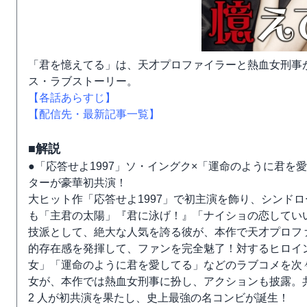
「君を憶えてる」は、天才プロファイラーと熱血女刑事
ス・ラブストーリー。
【各話あらすじ】
【配信先・最新記事一覧】
■解説
●「応答せよ1997」ソ・イングク×「運命のように君を
ターが豪華初共演！
大ヒット作「応答せよ1997」で初主演を飾り、シンド
も「主君の太陽」『君に泳げ！』「ナイショの恋してい
技派として、絶大な人気を誇る彼が、本作で天才プロフ
的存在感を発揮して、ファンを完全魅了！対するヒロイ
女」「運命のように君を愛してる」などのラブコメを次々
女が、本作では熱血女刑事に扮し、アクションも披露。
2 人が初共演を果たし、史上最強の名コンビが誕生！