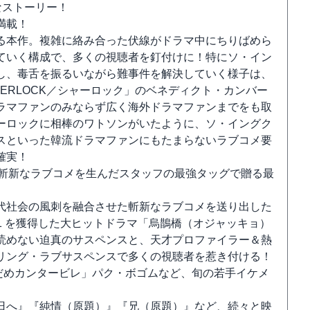
なストーリー！
満載！
る本作。複雑に絡み合った伏線がドラマ中にちりばめら
ていく構成で、多くの視聴者を釘付けに！特にソ・イン
し、毒舌を振るいながら難事件を解決していく様子は、
ERLOCK／シャーロック」のベネディクト・カンバー
ラマファンのみならず広く海外ドラマファンまでをも取
ーロックに相棒のワトソンがいたように、ソ・イングク
スといった韓流ドラマファンにもたまらないラブコメ要
確実！
家斬新なラブコメを生んだスタッフの最強タッグで贈る最
代社会の風刺を融合させた斬新なラブコメを送り出した
.1 を獲得した大ヒットドラマ「烏鵲橋（オジャッキョ）
読めない迫真のサスペンスと、天才プロファイラー＆熱
リング・ラブサスペンスで多くの視聴者を惹き付ける！
のだめカンタービレ」パク・ボゴムなど、旬の若手イケメ
日へ』『純情（原題）』『兄（原題）』など、続々と映