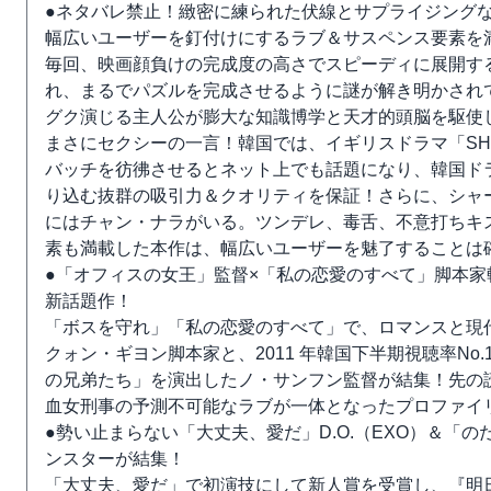
●ネタバレ禁止！緻密に練られた伏線とサプライジング
幅広いユーザーを釘付けにするラブ＆サスペンス要素を
毎回、映画顔負けの完成度の高さでスピーディに展開す
れ、まるでパズルを完成させるように謎が解き明かされ
グク演じる主人公が膨大な知識博学と天才的頭脳を駆使
まさにセクシーの一言！韓国では、イギリスドラマ「SH
バッチを彷彿させるとネット上でも話題になり、韓国ド
り込む抜群の吸引力＆クオリティを保証！さらに、シャ
にはチャン・ナラがいる。ツンデレ、毒舌、不意打ちキ
素も満載した本作は、幅広いユーザーを魅了することは
●「オフィスの女王」監督×「私の恋愛のすべて」脚本
新話題作！
「ボスを守れ」「私の恋愛のすべて」で、ロマンスと現
クォン・ギヨン脚本家と、2011 年韓国下半期視聴率No
の兄弟たち」を演出したノ・サンフン監督が結集！先の
血女刑事の予測不可能なラブが一体となったプロファイ
●勢い止まらない「大丈夫、愛だ」D.O.（EXO）＆「
ンスターが結集！
「大丈夫、愛だ」で初演技にして新人賞を受賞し、『明