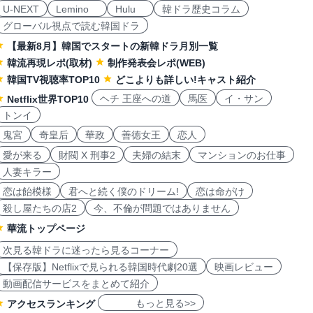
U-NEXT
Lemino
Hulu
韓ドラ歴史コラム
グローバル視点で読む韓国ドラ
【最新8月】韓国でスタートの新韓ドラ月別一覧
韓流再現レポ(取材)
制作発表会レポ(WEB)
韓国TV視聴率TOP10
どこよりも詳しい!キャスト紹介
ヘチ 王座への道
馬医
イ・サン
Netflix世界TOP10
トンイ
鬼宮
奇皇后
華政
善徳女王
恋人
愛が来る
財閥 X 刑事2
夫婦の結末
マンションのお仕事
人妻キラー
恋は飴模様
君へと続く僕のドリーム!
恋は命がけ
殺し屋たちの店2
今、不倫が問題ではありません
華流トップページ
次見る韓ドラに迷ったら見るコーナー
【保存版】Netflixで見られる韓国時代劇20選
映画レビュー
動画配信サービスをまとめて紹介
もっと見る>>
アクセスランキング