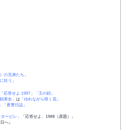
）の兄弟たち」
に狂う」
「応答せよ 1997」
「王の顔」
顔美女」
は
「ゆれながら咲く花」
」
「夜警日誌」
ンタービレ」
「応答せよ、1988（原題）」
明日へ』