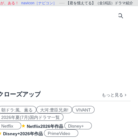
組が、ある！
navicon［ナビコン］
【君を憶えてる】（全16話）ドラマ紹介
クローズアップ
もっと見る
朝ドラ:風、薫る
大河:豊臣兄弟!
VIVANT
2026年夏(7月)国内ドラマ一覧
Netflix
Disney+
Netflix2026年作品
PrimeVideo
Disney+2026年作品