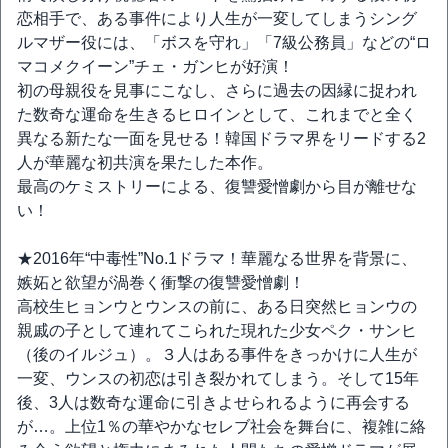
恋相手で、ある事件により人生が一変してしまうシング
ルマザー役には、「ボスを守れ」「7級公務員」などの“ロ
マコメクイーン”チェ・ガンヒが好演！
初の母親役を見事にこなし、さらに過去の因縁に捉われ
た数奇な運命を生きるヒロインとして、これまでと全く
異なる新たな一面を見せる！韓国ドラマ界をリードする2
人が華麗な初共演を果たした本作。
最高のケミストリーによる、復讐愛憎劇から目が離せな
い！
★2016年“中毒性”No.1ドラマ！華麗なる世界を背景に、
嫉妬と欲望が渦巻く衝撃の復讐愛憎劇！
高校生ヒョンウとウンスの前に、ある日突然ヒョンウの
親戚の子として連れてこられた現れた少女ペク・サンヒ
（後のイルジュ）。３人はある事件をきっかけに人生が
一変、ウンスの初恋は引き裂かれてしまう。そして15年
後、3人は数奇な運命に引きよせられるように再会する
が…。上位1％の華やかなセレブ社会を舞台に、複雑に絡