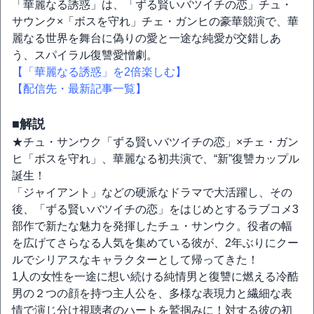
「華麗なる誘惑」は、「ずる賢いバツイチの恋」チュ・
サウンク×「ボスを守れ」チェ・ガンヒの豪華競演で、華
麗なる世界を舞台に偽りの愛と一途な純愛が交錯しあ
う、スパイラル復讐愛憎劇。
【「華麗なる誘惑」を2倍楽しむ】
【配信先・最新記事一覧】
■解説
★チュ・サンウク「ずる賢いバツイチの恋」×チェ・ガン
ヒ「ボスを守れ」、華麗なる初共演で、“新”復讐カップル
誕生！
「ジャイアント」などの硬派なドラマで大活躍し、その
後、「ずる賢いバツイチの恋」をはじめとするラブコメ3
部作で新たな魅力を発揮したチュ・サンウク。役者の幅
を広げてさらなる人気を集めている彼が、2年ぶりにクー
ルでシリアスなキャラクターとして帰ってきた！
1人の女性を一途に想い続ける純情男と復讐に燃える冷酷
男の２つの顔を持つ主人公を、多様な表現力と繊細な表
情で演じ分け視聴者のハートを鷲掴みに！対する彼の初