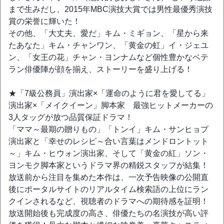
まで生みだし、2015年MBC演技大賞では男性最優秀演技
賞の栄誉に輝いた！
その他、「大丈夫、愛だ」キム・ミギョン、「星から来
たあなた」キム・チャンワン、「黄金の虹」イ・ジェユ
ン、「女王の花」チャン・ヨンナムなど個性豊かなベテ
ラン俳優陣が顔を揃え、ストーリーを盛り上げる！
★「7級公務員」演出家×「運命のように君を愛してる」
演出家×「メイクイーン」脚本家 最強ヒットメーカーの
3人タッグが放つ品質保証ドラマ！
「ママ～最期の贈りもの」「トンイ」キム・サンヒョプ
演出家と「幸せのレシピ～合い言葉はメンドロントット
～」キム・ヒウォン演出家、そして「黄金の紅」ソン・
ヨンモク脚本家というドラマ界の精鋭スタッフが結集！
放送前から注目を集めた本作は、一次予告映像の公開直
後にポータルサイトのリアルタイム検索語の上位にラン
クインされるなど、視聴者のドラマへの期待感を証明！
放送開始後も完成度の高さ、俳優たちの名演技が高い評