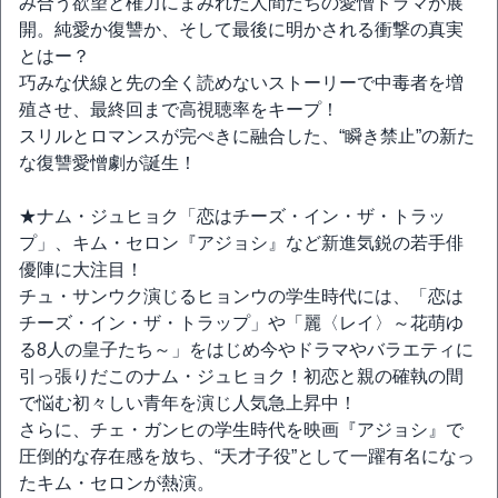
み合う欲望と権力にまみれた人間たちの愛憎ドラマが展
開。純愛か復讐か、そして最後に明かされる衝撃の真実
とはー？
巧みな伏線と先の全く読めないストーリーで中毒者を増
殖させ、最終回まで高視聴率をキープ！
スリルとロマンスが完ぺきに融合した、“瞬き禁止”の新た
な復讐愛憎劇が誕生！
★ナム・ジュヒョク「恋はチーズ・イン・ザ・トラッ
プ」、キム・セロン『アジョシ』など新進気鋭の若手俳
優陣に大注目！
チュ・サンウク演じるヒョンウの学生時代には、「恋は
チーズ・イン・ザ・トラップ」や「麗〈レイ〉～花萌ゆ
る8人の皇子たち～」をはじめ今やドラマやバラエティに
引っ張りだこのナム・ジュヒョク！初恋と親の確執の間
で悩む初々しい青年を演じ人気急上昇中！
さらに、チェ・ガンヒの学生時代を映画『アジョシ』で
圧倒的な存在感を放ち、“天才子役”として一躍有名になっ
たキム・セロンが熱演。