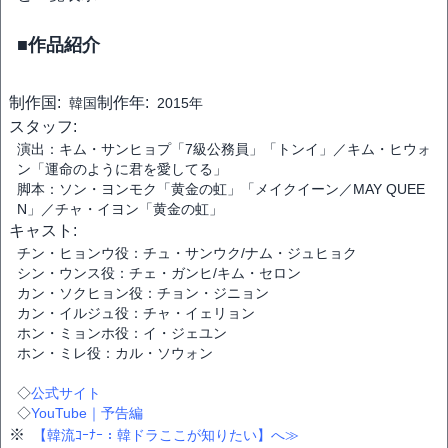
■作品紹介
制作国:
制作年:
韓国
2015年
スタッフ:
演出：キム・サンヒョプ「7級公務員」「トンイ」／キム・ヒウォ
ン「運命のように君を愛してる」
脚本：ソン・ヨンモク「黄金の虹」「メイクイーン／MAY QUEE
N」／チャ・イヨン「黄金の虹」
キャスト:
チン・ヒョンウ役：チュ・サンウク/ナム・ジュヒョク
シン・ウンス役：チェ・ガンヒ/キム・セロン
カン・ソクヒョン役：チョン・ジニョン
カン・イルジュ役：チャ・イェリョン
ホン・ミョンホ役：イ・ジェユン
ホン・ミレ役：カル・ソウォン
◇
公式サイト
◇
YouTube｜予告編
※
【韓流ｺｰﾅｰ：韓ドラここが知りたい】へ≫