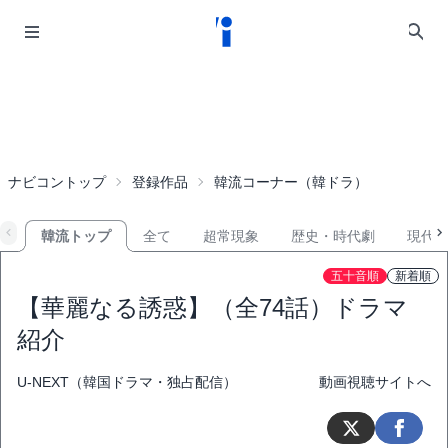
ナビコントップ
登録作品
韓流コーナー（韓ドラ）
韓流トップ
全て
超常現象
歴史・時代劇
現代
五十音順
新着順
【華麗なる誘惑】（全74話）ドラマ
紹介
U-NEXT（韓国ドラマ・独占配信）
動画視聴サイトへ