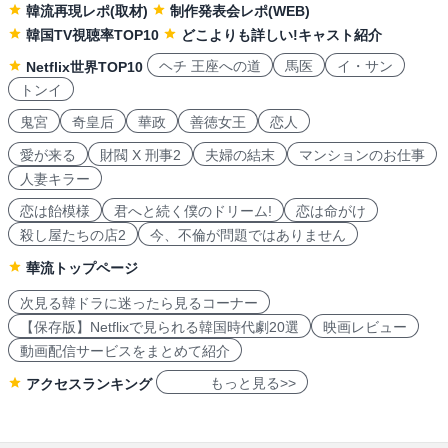
韓流再現レポ(取材)
制作発表会レポ(WEB)
韓国TV視聴率TOP10
どこよりも詳しい!キャスト紹介
ヘチ 王座への道
馬医
イ・サン
Netflix世界TOP10
トンイ
鬼宮
奇皇后
華政
善徳女王
恋人
愛が来る
財閥 X 刑事2
夫婦の結末
マンションのお仕事
人妻キラー
恋は飴模様
君へと続く僕のドリーム!
恋は命がけ
殺し屋たちの店2
今、不倫が問題ではありません
華流トップページ
次見る韓ドラに迷ったら見るコーナー
【保存版】Netflixで見られる韓国時代劇20選
映画レビュー
動画配信サービスをまとめて紹介
もっと見る>>
アクセスランキング