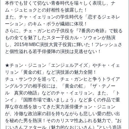
本作でも甘くて切ない青春時代を瑞々しく表現し、ナ
ム・ジュヒョクとの好相性を披露した！
また、チャ・イェリョンの学生時代を「恋するジェネレ
ーション」のキム・ボラが繊細に体現！
さらに、チェ・ガンヒの子供役を『7番房の奇跡』で観る
もの全てを魅了したスター子役カル・ソウォンが熱演
し、2015年MBC演技大賞子役賞に輝いた！フレッシュさ
と個性溢れる若手俳優陣の演技は見逃せない！
★チョン・ジニョン「エンジェルアイズ」やチャ・イェ
リョン「黄金の虹」など演技派の魅力全開！
チュ・サンウクを巡って、チェ・ガンヒと争うトライア
ングルラブの相手役には、「黄金の虹」『ザ・テノー
ル 真実の物語』などのチャ・イェリョン。また、「ト
ンイ」『国際市場で逢いましょう』など多くの作品で重
厚な存在感を放ってきた実力派俳優チョン・ジニョン
が、冷徹な政治家の顔を持ちながらも悲しい愛の想い出
を秘めた男を熱演！そのカリスマ性あふれる魅力で、“お
じいさんファタール（魅力的なおじいさん）”という造語