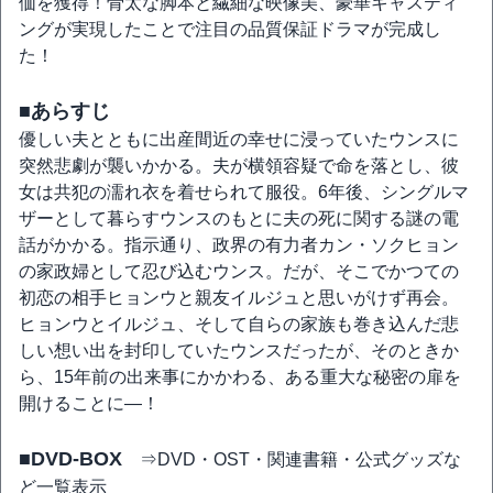
価を獲得！骨太な脚本と繊細な映像美、豪華キャスティ
ングが実現したことで注目の品質保証ドラマが完成し
た！
■あらすじ
優しい夫とともに出産間近の幸せに浸っていたウンスに
突然悲劇が襲いかかる。夫が横領容疑で命を落とし、彼
女は共犯の濡れ衣を着せられて服役。6年後、シングルマ
ザーとして暮らすウンスのもとに夫の死に関する謎の電
話がかかる。指示通り、政界の有力者カン・ソクヒョン
の家政婦として忍び込むウンス。だが、そこでかつての
初恋の相手ヒョンウと親友イルジュと思いがけず再会。
ヒョンウとイルジュ、そして自らの家族も巻き込んだ悲
しい想い出を封印していたウンスだったが、そのときか
ら、15年前の出来事にかかわる、ある重大な秘密の扉を
開けることに―！
■DVD-BOX
⇒DVD・OST・関連書籍・公式グッズな
ど一覧表示