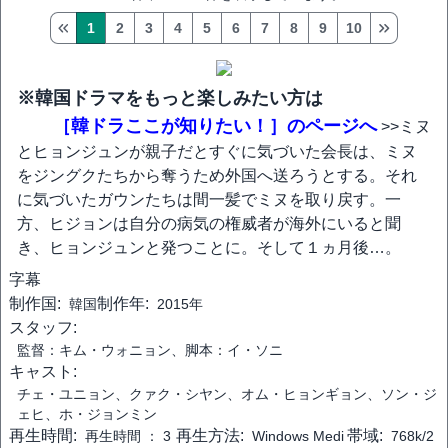
1
2
3
4
5
6
7
8
9
10
※韓国ドラマをもっと楽しみたい方は
［韓ドラここが知りたい！］のページへ
>>ミヌ
とヒョンジュンが親子だとすぐに気づいた会長は、ミヌ
をジングクたちから奪うため外国へ送ろうとする。それ
に気づいたガウンたちは間一髪でミヌを取り戻す。一
方、ヒジョンは自分の病気の権威者が海外にいると聞
き、ヒョンジュンと発つことに。そして１ヵ月後…。
字幕
制作国:
制作年:
韓国
2015年
スタッフ:
監督：キム・ウォニョン、脚本：イ・ソニ
キャスト:
チェ・ユニョン、クァク・シヤン、オム・ヒョンギョン、ソン・ジ
ェヒ、ホ・ジョンミン
再生時間:
再生方法:
帯域:
再生時間 ：
3
Windows Medi
768k/2