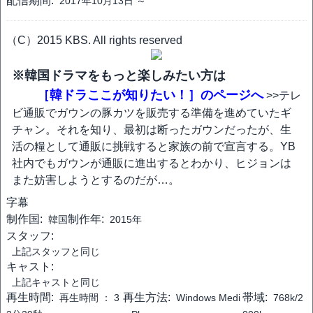
配信期間:
2017年10月13日 ～
（C）2015 KBS. All rights reserved
※韓国ドラマをもっと楽しみたい方は
［韓ドラここが知りたい！］のページへ
>>テレ
ビ通販でガウンの豚カツを販売する準備を進めていたギ
チャン。それを知り、最初は断ったガウンだったが、生
活の糧として通販に挑戦すると家族の前で宣言する。YB
社内でもガウンが通販に進出するとわかり、ヒジョンは
また妨害しようとするのだが…。
字幕
制作国:
制作年:
韓国
2015年
スタッフ:
上記スタッフと同じ
キャスト:
上記キャストと同じ
再生時間:
再生方法:
帯域:
再生時間 ：
3
Windows Medi
768k/2