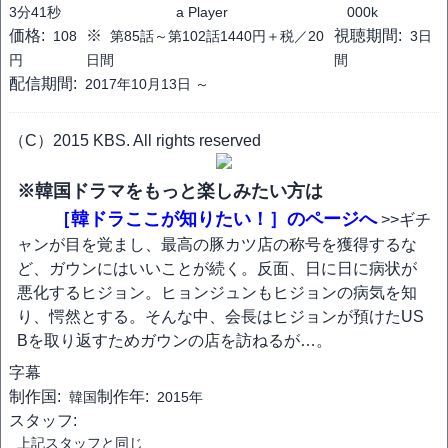
3分41秒
a Player
000k
価格:
※
視聴期間:
108
第85話～第102話1440円＋税／20
3日
円
日間
間
配信期間:
2017年10月13日 ～
（C）2015 KBS. All rights reserved
※韓国ドラマをもっと楽しみたい方は
［韓ドラここが知りたい！］のページへ
>>ギチ
ャンが目を覚まし、最高の豚カツ店の称号を獲得するな
ど、ガウンにはいいことが続く。反面、日に日に病状が
悪化するヒジョン。ヒョンジュンもヒジョンの病気を知
り、愕然とする。そんな中、会長はヒジョンが預けたUS
Bを取り返すためガウンの店を訪ねるが…。
字幕
制作国:
制作年:
韓国
2015年
スタッフ:
上記スタッフと同じ