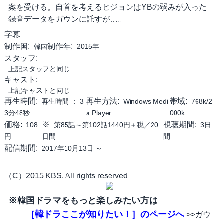
案を受ける。自首を考えるヒジョンはYBの弱みが入った
録音データをガウンに託すが…。
字幕
制作国:
制作年:
韓国
2015年
スタッフ:
上記スタッフと同じ
キャスト:
上記キャストと同じ
再生時間:
再生方法:
帯域:
再生時間 ：
3
Windows Medi
768k/2
3分48秒
a Player
000k
価格:
※
視聴期間:
108
第85話～第102話1440円＋税／20
3日
円
日間
間
配信期間:
2017年10月13日 ～
（C）2015 KBS. All rights reserved
※韓国ドラマをもっと楽しみたい方は
［韓ドラここが知りたい！］のページへ
>>ガウ