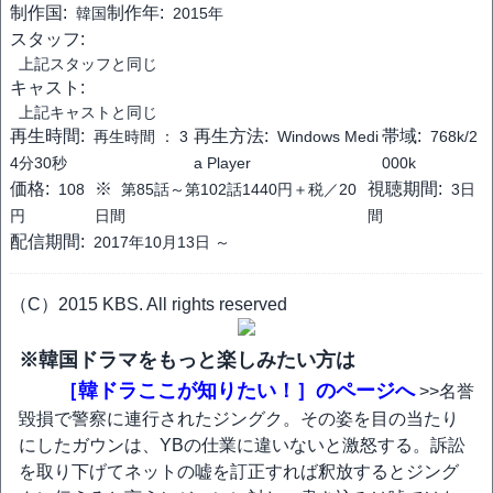
制作国:
制作年:
韓国
2015年
スタッフ:
上記スタッフと同じ
キャスト:
上記キャストと同じ
再生時間:
再生方法:
帯域:
再生時間 ：
3
Windows Medi
768k/2
4分30秒
a Player
000k
価格:
※
視聴期間:
108
第85話～第102話1440円＋税／20
3日
円
日間
間
配信期間:
2017年10月13日 ～
（C）2015 KBS. All rights reserved
※韓国ドラマをもっと楽しみたい方は
［韓ドラここが知りたい！］のページへ
>>名誉
毀損で警察に連行されたジングク。その姿を目の当たり
にしたガウンは、YBの仕業に違いないと激怒する。訴訟
を取り下げてネットの嘘を訂正すれば釈放するとジング