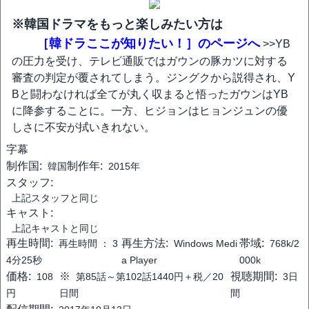
※韓国ドラマをもっと楽しみたい方は
［韓ドラここが知りたい！］のページへ
>>YB
の圧力を受け、テレビ通販ではガウンの豚カツに対する
審査の判定が覆されてしまう。ジングクから説得され、Y
Bと闘わなければ全てが丸く収まると悟ったガウンはYB
に降参することに。一方、ヒジョンはヒョンジュンの優
しさに不安が拭いきれない。
字幕
制作国:
制作年:
韓国
2015年
スタッフ:
上記スタッフと同じ
キャスト:
上記キャストと同じ
再生時間:
再生方法:
帯域:
再生時間 ：
3
Windows Medi
768k/2
4分25秒
a Player
000k
価格:
※
視聴期間:
108
第85話～第102話1440円＋税／20
3日
円
日間
間