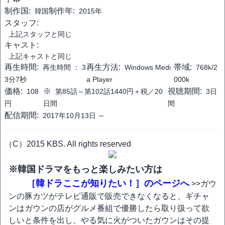
制作国:
制作年:
韓国
2015年
スタッフ:
上記スタッフと同じ
キャスト:
上記キャストと同じ
再生時間:
再生方法:
帯域:
再生時間 ：
3
Windows Medi
768k/2
3分7秒
a Player
000k
価格:
※
視聴期間:
108
第85話～第102話1440円＋税／20
3日
円
日間
間
配信期間:
2017年10月13日 ～
（C）2015 KBS. All rights reserved
※韓国ドラマをもっと楽しみたい方は
［韓ドラここが知りたい！］のページへ
>>ガウ
ンの豚カツがテレビ通販で販売できなくなると、ギチャ
ンはガウンの店がグルメ番組で優勝したら取り扱って欲
しいと条件を出し、やる気に火がついたガウンはその提