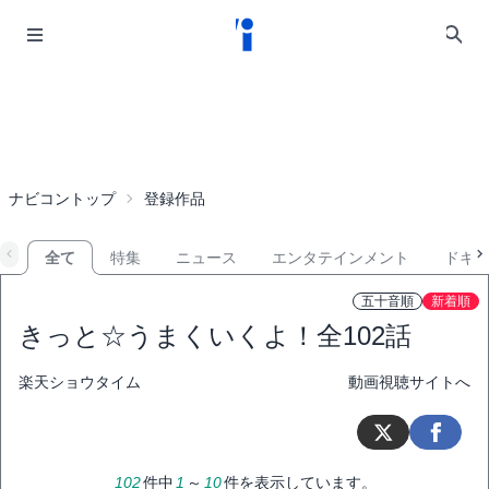
ナビコントップ
登録作品
全て
特集
ニュース
エンタテインメント
ドキ
五十音順
新着順
きっと☆うまくいくよ！
全102話
楽天ショウタイム
動画視聴サイトへ
102
件中
1
～
10
件を表示しています。