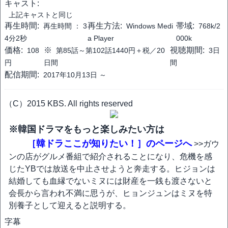
キャスト:
上記キャストと同じ
再生時間:
再生方法:
帯域:
再生時間 ：
3
Windows Medi
768k/2
4分2秒
a Player
000k
価格:
※
視聴期間:
108
第85話～第102話1440円＋税／20
3日
円
日間
間
配信期間:
2017年10月13日 ～
（C）2015 KBS. All rights reserved
※韓国ドラマをもっと楽しみたい方は
［韓ドラここが知りたい！］のページへ
>>ガウ
ンの店がグルメ番組で紹介されることになり、危機を感
じたYBでは放送を中止させようと奔走する。ヒジョンは
結婚しても血縁でないミヌには財産を一銭も渡さないと
会長から言われ不満に思うが、ヒョンジュンはミヌを特
別養子として迎えると説明する。
字幕