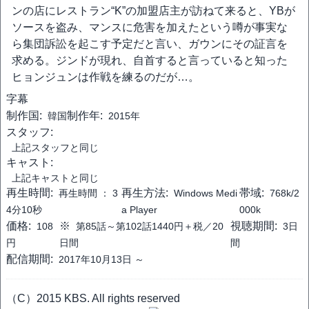
ンの店にレストラン“K”の加盟店主が訪ねて来ると、YBが
ソースを盗み、マンスに危害を加えたという噂が事実な
ら集団訴訟を起こす予定だと言い、ガウンにその証言を
求める。ジンドが現れ、自首すると言っていると知った
ヒョンジュンは作戦を練るのだが…。
字幕
制作国:
制作年:
韓国
2015年
スタッフ:
上記スタッフと同じ
キャスト:
上記キャストと同じ
再生時間:
再生方法:
帯域:
再生時間 ：
3
Windows Medi
768k/2
4分10秒
a Player
000k
価格:
※
視聴期間:
108
第85話～第102話1440円＋税／20
3日
円
日間
間
配信期間:
2017年10月13日 ～
（C）2015 KBS. All rights reserved