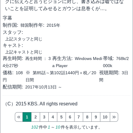
クに伝えろと言うヒジョンに対し、書き込みは嘘ではな
いことを証明してみせるとガウンは息巻くが…。
字幕
制作国:
制作年:
韓国
2015年
スタッフ:
上記スタッフと同じ
キャスト:
上記キャストと同じ
再生時間:
再生方法:
帯域:
再生時間 ：
3
Windows Medi
768k/2
4分27秒
a Player
000k
価格:
※
視聴期間:
108
第85話～第102話1440円＋税／20
3日
円
日間
間
配信期間:
2017年10月13日 ～
（C）2015 KBS. All rights reserved
1
2
3
4
5
6
7
8
9
10
102
件中
1
～
10
件を表示しています。