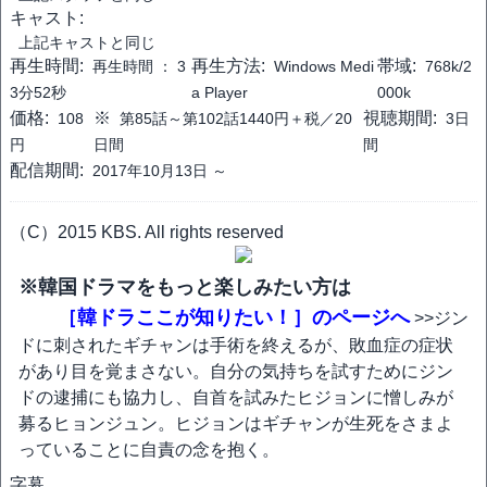
キャスト:
上記キャストと同じ
再生時間:
再生方法:
帯域:
再生時間 ：
3
Windows Medi
768k/2
3分52秒
a Player
000k
価格:
※
視聴期間:
108
第85話～第102話1440円＋税／20
3日
円
日間
間
配信期間:
2017年10月13日 ～
（C）2015 KBS. All rights reserved
※韓国ドラマをもっと楽しみたい方は
［韓ドラここが知りたい！］のページへ
>>ジン
ドに刺されたギチャンは手術を終えるが、敗血症の症状
があり目を覚まさない。自分の気持ちを試すためにジン
ドの逮捕にも協力し、自首を試みたヒジョンに憎しみが
募るヒョンジュン。ヒジョンはギチャンが生死をさまよ
っていることに自責の念を抱く。
字幕