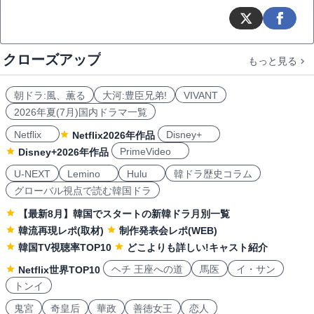
クローズアップ
もっと見る
朝ドラ:風、薫る
大河:豊臣兄弟!
VIVANT
2026年夏(7月)国内ドラマ一覧
Netflix
Disney+
Netflix2026年作品
PrimeVideo
Disney+2026年作品
U-NEXT
Lemino
Hulu
韓ドラ歴史コラム
グローバル視点で読む韓国ドラ
【最新8月】韓国でスタートの新韓ドラ月別一覧
韓流再現レポ(取材)
制作発表会レポ(WEB)
韓国TV視聴率TOP10
どこよりも詳しい!キャスト紹介
ヘチ 王座への道
馬医
イ・サン
Netflix世界TOP10
トンイ
鬼宮
奇皇后
華政
善徳女王
恋人