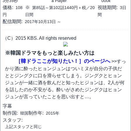
3分39秒
a Player
000k
価格:
※
視聴期間:
108
第85話～第102話1440円＋税／20
3日
円
日間
間
配信期間:
2017年10月13日 ～
（C）2015 KBS. All rights reserved
※韓国ドラマをもっと楽しみたい方は
［韓ドラここが知りたい！］のページへ
>>すっ
かり酒に酔ったヒョンジュンはついミヌが自分の子供だ
ととジングクに口を滑らせてしまう。ジングクとヒョン
ジュンが一緒に酒を飲んだと知ったヒジョンは、2人が何
を話したのか不安がる。酔いがさめたジングクはヒョン
ジュンが言っていたことを思い出すと…。
字幕
制作国:
制作年:
韓国
2015年
スタッフ:
上記スタッフと同じ