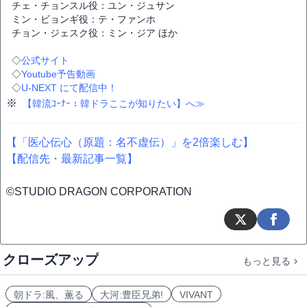
チェ・チョンスル役：ユン・ジュサン
ミン・ビョンギ役：テ・ファンホ
チョン・ジェスク役：ミン・ジア ほか
◇
公式サイト
◇
Youtube予告動画
◇
U-NEXT にて配信中！
※
【韓流ｺｰﾅｰ：韓ドラここが知りたい】へ≫
【「医心伝心（原題：名不虚伝）」を2倍楽しむ】
【配信先・最新記事一覧】
©STUDIO DRAGON CORPORATION
クローズアップ
もっと見る
朝ドラ:風、薫る
大河:豊臣兄弟!
VIVANT