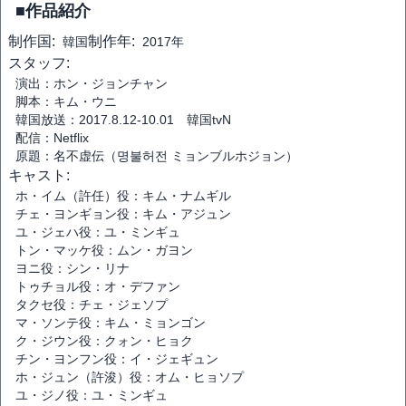
■作品紹介
制作国:
制作年:
韓国
2017年
スタッフ:
演出：ホン・ジョンチャン
脚本：キム・ウニ
韓国放送：2017.8.12-10.01 韓国tvN
配信：Netflix
原題：名不虚伝（명불허전 ミョンブルホジョン）
キャスト:
ホ・イム（許任）役：キム・ナムギル
チェ・ヨンギョン役：キム・アジュン
ユ・ジェハ役：ユ・ミンギュ
トン・マッケ役：ムン・ガヨン
ヨニ役：シン・リナ
トゥチョル役：オ・デファン
タクセ役：チェ・ジェソプ
マ・ソンテ役：キム・ミョンゴン
ク・ジウン役：クォン・ヒョク
チン・ヨンフン役：イ・ジェギュン
ホ・ジュン（許浚）役：オム・ヒョソプ
ユ・ジノ役：ユ・ミンギュ