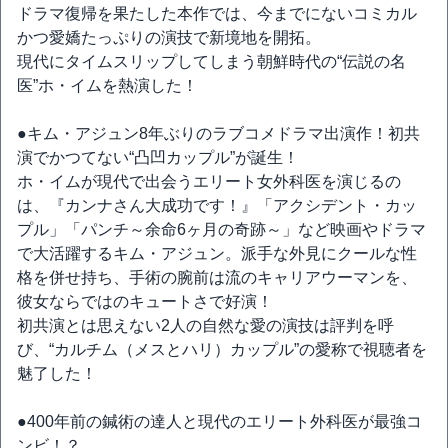
ドラマ復帰を果たした本作では、今までにないコミカル
かつ愛嬌たっぷりの演技で新境地を開拓。
現代にタイムスリップしてしまう朝鮮時代の“伝説の名
医”ホ・イムを熱演した！
●キム・アジュン8年ぶりのラブコメドラマ出演作！初共
演でかつてない“凸凹カップル”が誕生！
ホ・イムが現代で出会うエリート女外科医を演じるの
は、『カンナさん大成功です！』「アクシデント・カッ
プル」「パンチ～余命6ヶ月の奇跡～」など映画やドラマ
で大活躍するキム・アジュン。派手な外見にクールな性
格を併せ持ち、手術の腕前は流のキャリアウーマンを、
彼女ならではのキュートさで好演！
初共演とは思えない2人の自然な愛の演技は評判を呼
び、“カルチム（メスとハリ）カップル”の愛称で視聴者を
魅了した！
●400年前の鍼術の達人と現代のエリート外科医が最強コ
ンビ！？