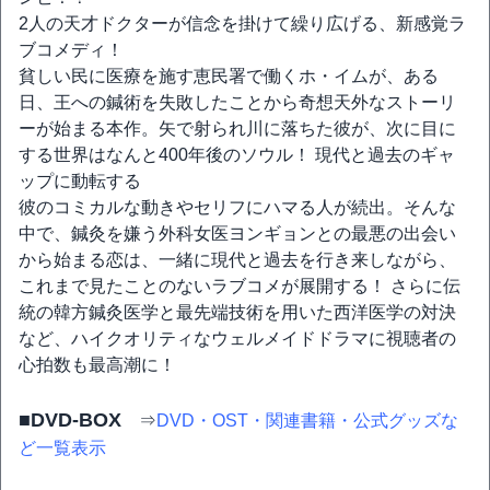
2人の天才ドクターが信念を掛けて繰り広げる、新感覚ラ
ブコメディ！
貧しい民に医療を施す恵民署で働くホ・イムが、ある
日、王への鍼術を失敗したことから奇想天外なストーリ
ーが始まる本作。矢で射られ川に落ちた彼が、次に目に
する世界はなんと400年後のソウル！ 現代と過去のギャ
ップに動転する
彼のコミカルな動きやセリフにハマる人が続出。そんな
中で、鍼灸を嫌う外科女医ヨンギョンとの最悪の出会い
から始まる恋は、一緒に現代と過去を行き来しながら、
これまで見たことのないラブコメが展開する！ さらに伝
統の韓方鍼灸医学と最先端技術を用いた西洋医学の対決
など、ハイクオリティなウェルメイドドラマに視聴者の
心拍数も最高潮に！
■DVD-BOX
⇒
DVD・OST・関連書籍・公式グッズな
ど一覧表示