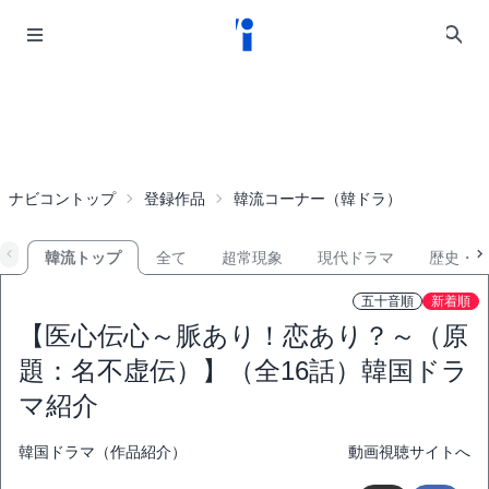
ナビコントップ
登録作品
韓流コーナー（韓ドラ）
韓流トップ
全て
超常現象
現代ドラマ
歴史・
五十音順
新着順
【医心伝心～脈あり！恋あり？～（原
題：名不虚伝）】（全16話）韓国ドラ
マ紹介
韓国ドラマ（作品紹介）
動画視聴サイトへ