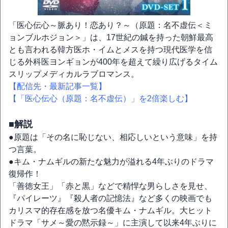
「医心伝心～脈あり！恋あり？～（原題：名不虚伝＜ミ
ョンブルホジョン＞」は、17世紀の鍼を持った朝鮮最高
とも言われる韓方医ホ・イムとメスを持つ現代医学を信
じる外科医ヨンギョンが400年を超えて繰り広げるタイム
スリップメディカルラブロマンス。
【配信先・最新記事一覧】
【「医心伝心（原題：名不虚伝）」を2倍楽しむ】
■解説
●原題は「その名に恥じない、相応しいという意味」を持
つ言葉。
●キム・ナムギルの新たな魅力が溢れる4年ぶりのドラマ
復帰作！
「善徳女王」「赤と黒」などで精悍な男らしさを見せ、
『パイレーツ』『殺人者の記憶法』など多くの映画でも
カリスマ的存在感を放つ名優キム・ナムギル。大ヒット
ドラマ「サメ～愛の黙示録～」に主演して以来4年ぶりに