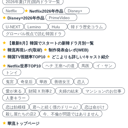
2026年夏(7月)国内ドラマ一覧
Netflix
Disney+
Netflix2026年作品
PrimeVideo
Disney+2026年作品
U-NEXT
Lemino
Hulu
韓ドラ歴史コラム
グローバル視点で読む韓国ドラ
【最新8月】韓国でスタートの新韓ドラ月別一覧
韓流再現レポ(取材)
制作発表会レポ(WEB)
韓国TV視聴率TOP10
どこよりも詳しい!キャスト紹介
ヘチ 王座への道
馬医
イ・サン
Netflix世界TOP10
トンイ
鬼宮
奇皇后
華政
善徳女王
恋人
愛が来る
財閥 X 刑事2
夫婦の結末
マンションのお仕事
人妻キラー
恋は飴模様
君へと続く僕のドリーム!
恋は命がけ
殺し屋たちの店2
今、不倫が問題ではありません
華流トップページ