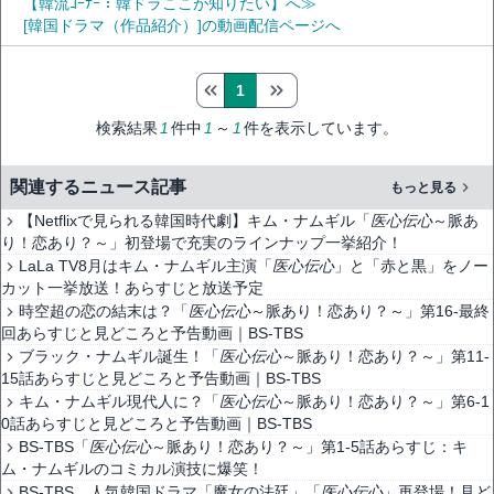
【韓流ｺｰﾅｰ：韓ドラここが知りたい】へ≫
[韓国ドラマ（作品紹介）]の動画配信ページへ
1
検索結果
1
件中
1
～
1
件を表示しています。
関連するニュース記事
もっと見る
【Netflixで見られる韓国時代劇】キム・ナムギル「
医心伝心
～脈あ
り！恋あり？～」初登場で充実のラインナップ一挙紹介！
LaLa TV8月はキム・ナムギル主演「
医心伝心
」と「赤と黒」をノー
カット一挙放送！あらすじと放送予定
時空超の恋の結末は？「
医心伝心
～脈あり！恋あり？～」第16-最終
回あらすじと見どころと予告動画｜BS-TBS
ブラック・ナムギル誕生！「
医心伝心
～脈あり！恋あり？～」第11-
15話あらすじと見どころと予告動画｜BS-TBS
キム・ナムギル現代人に？「
医心伝心
～脈あり！恋あり？～」第6-1
0話あらすじと見どころと予告動画｜BS-TBS
BS-TBS「
医心伝心
～脈あり！恋あり？～」第1-5話あらすじ：キ
ム・ナムギルのコミカル演技に爆笑！
BS-TBS、人気韓国ドラマ「魔女の法廷」「
医心伝心
」再登場！見ど