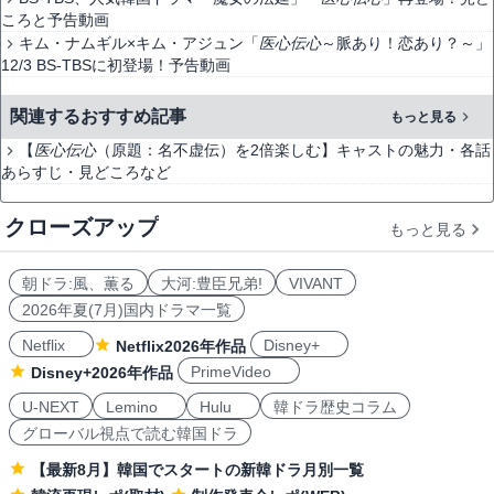
ころと予告動画
キム・ナムギル×キム・アジュン「
医心伝心
～脈あり！恋あり？～」
12/3 BS-TBSに初登場！予告動画
関連するおすすめ記事
もっと見る
【
医心伝心
（原題：名不虚伝）を2倍楽しむ】キャストの魅力・各話
あらすじ・見どころなど
クローズアップ
もっと見る
朝ドラ:風、薫る
大河:豊臣兄弟!
VIVANT
2026年夏(7月)国内ドラマ一覧
Netflix
Disney+
Netflix2026年作品
PrimeVideo
Disney+2026年作品
U-NEXT
Lemino
Hulu
韓ドラ歴史コラム
グローバル視点で読む韓国ドラ
【最新8月】韓国でスタートの新韓ドラ月別一覧