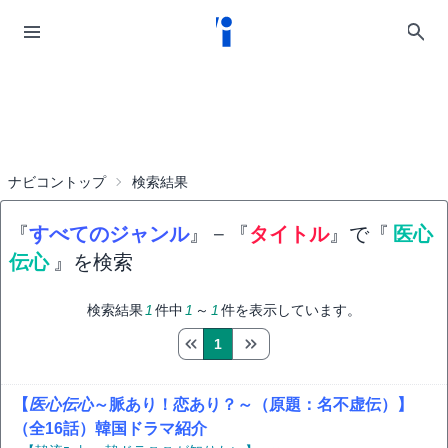
ナビコントップ
検索結果
『
すべてのジャンル
』
−
『
タイトル
』で『
医心
伝心
』を検索
検索結果
1
件中
1
～
1
件を表示しています。
1
【
医心伝心
～脈あり！恋あり？～（原題：名不虚伝）】
（全16話）韓国ドラマ紹介