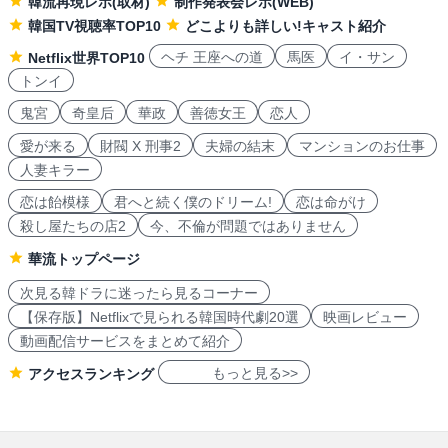
韓流再現レポ(取材)
制作発表会レポ(WEB)
韓国TV視聴率TOP10
どこよりも詳しい!キャスト紹介
ヘチ 王座への道
馬医
イ・サン
Netflix世界TOP10
トンイ
鬼宮
奇皇后
華政
善徳女王
恋人
愛が来る
財閥 X 刑事2
夫婦の結末
マンションのお仕事
人妻キラー
恋は飴模様
君へと続く僕のドリーム!
恋は命がけ
殺し屋たちの店2
今、不倫が問題ではありません
華流トップページ
次見る韓ドラに迷ったら見るコーナー
【保存版】Netflixで見られる韓国時代劇20選
映画レビュー
動画配信サービスをまとめて紹介
もっと見る>>
アクセスランキング