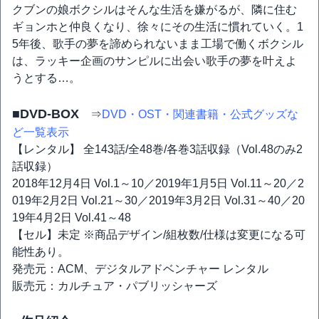
クブンの娘ボクシルはそんな生活を嫌がるが、隣に住む
ギョンホと仲良くなり、徐々にその生活に慣れていく。1
5年後、歌手の夢を諦められないまま工場で働くボクシル
は、ラッキー企画のサンピルに出会い歌手の夢を叶えよ
うとする…。
■DVD-BOX
⇒
DVD・OST・関連書籍・公式グッズな
ど一覧表示
【レンタル】 全143話/全48巻/各巻3話収録（Vol.48のみ2
話収録）
2018年12月4日 Vol.1～10／2019年1月5日 Vol.11～20／2
019年2月2日 Vol.21～30／2019年3月2日 Vol.31～40／20
19年4月2日 Vol.41～48
【セル】未定 ※商品デザイン/組枚数/仕様は変更になる可
能性あり。
発売元：ACM、デジタルアドベンチャー レンタル
販売元：カルチュア・パブリッシャーズ