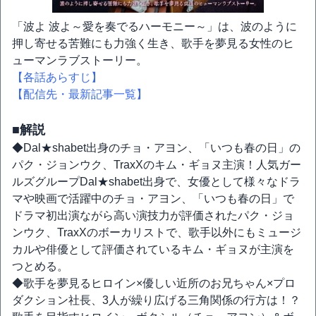
「波よ 波よ～愛を奏でるハーモニー～」は、波のように
押し寄せる苦難にも力強く生き、歌手を夢見る女性のヒ
ューマンラブストーリー。
【各話あらすじ】
【配信先・最新記事一覧】
■解説
◆Dal★shabet出身のチョ・アヨン、「いつも春の日」の
パク・ジョンウク、TraxXのキム・ギョヌ主演！人気ガー
ルズグループDal★shabet出身で、女優として様々なドラ
マや映画で活躍中のチョ・アヨン、「いつも春の日」で
ドラマ初出演ながら高い演技力が評価されたパク・ジョ
ンウク、TraxXのボーカリストで、歌手以外にもミュージ
カルや俳優として評価されているキム・ギョヌが主演を
つとめる。
◆歌手を夢見るヒロイン×優しい近所のお兄ちゃん×プロ
ダクション社長、3人が繰り広げる三角関係の行方は！？