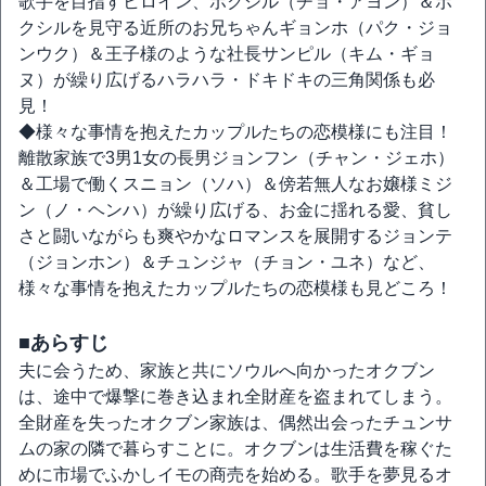
歌手を目指すヒロイン、ボクシル（チョ・アヨン）＆ボ
クシルを見守る近所のお兄ちゃんギョンホ（パク・ジョ
ンウク）＆王子様のような社長サンピル（キム・ギョ
ヌ）が繰り広げるハラハラ・ドキドキの三角関係も必
見！
◆様々な事情を抱えたカップルたちの恋模様にも注目！
離散家族で3男1女の長男ジョンフン（チャン・ジェホ）
＆工場で働くスニョン（ソハ）＆傍若無人なお嬢様ミジ
ン（ノ・ヘンハ）が繰り広げる、お金に揺れる愛、貧し
さと闘いながらも爽やかなロマンスを展開するジョンテ
（ジョンホン）＆チュンジャ（チョン・ユネ）など、
様々な事情を抱えたカップルたちの恋模様も見どころ！
■あらすじ
夫に会うため、家族と共にソウルへ向かったオクブン
は、途中で爆撃に巻き込まれ全財産を盗まれてしまう。
全財産を失ったオクブン家族は、偶然出会ったチュンサ
ムの家の隣で暮らすことに。オクブンは生活費を稼ぐた
めに市場でふかしイモの商売を始める。歌手を夢見るオ