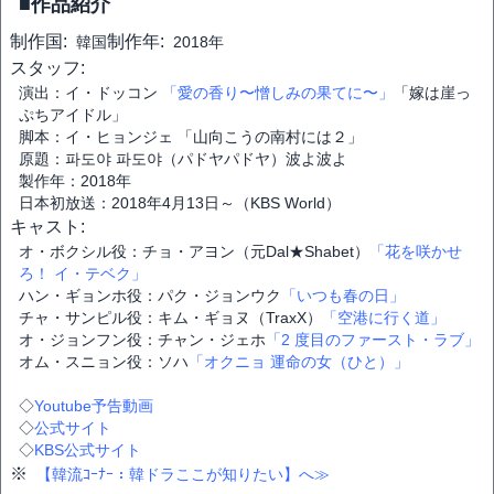
■作品紹介
制作国:
制作年:
韓国
2018年
スタッフ:
演出：イ・ドッコン
「愛の香り〜憎しみの果てに〜」
「嫁は崖っ
ぷちアイドル」
脚本：イ・ヒョンジェ 「山向こうの南村には２」
原題：파도야 파도야（パドヤパドヤ）波よ波よ
製作年：2018年
日本初放送：2018年4月13日～（KBS World）
キャスト:
オ・ボクシル役：チョ・アヨン（元Dal★Shabet）
「花を咲かせ
ろ！ イ・テベク」
ハン・ギョンホ役：パク・ジョンウク
「いつも春の日」
チャ・サンピル役：キム・ギョヌ（TraxX）
「空港に行く道」
オ・ジョンフン役：チャン・ジェホ
「2 度目のファースト・ラブ」
オム・スニョン役：ソハ
「オクニョ 運命の女（ひと）」
◇
Youtube予告動画
◇
公式サイト
◇
KBS公式サイト
※
【韓流ｺｰﾅｰ：韓ドラここが知りたい】へ≫