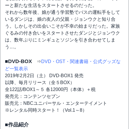
ーと新たな生活をスタートさせるのだった。
それから数年後、娘が通う学習塾でバスの運転手をして
いるダンジは、娘の友人の父親・ジョンウクと知り合
う。しかしその出会いこそが不幸の始まりだった。家族
ぐるみの付き合いをスタートさせたダンジとジョンウク
は、数年ぶりにミンギュとソジンを引き合わせてしま
う…。
■DVD-BOX
⇒
DVD・OST・関連書籍・公式グッズな
ど一覧表示
2019年2月2日（土） DVD-BOX1 発売
以降、毎月リリース（全５BOX）
全122話/BOX1～５ 各12000円（本体）＋税
発売元：コンテンツセブン
販売元：NBCユニバーサル・エンターテイメント
※レンタル同時スタート！（Vol.1～8）
■作品紹介