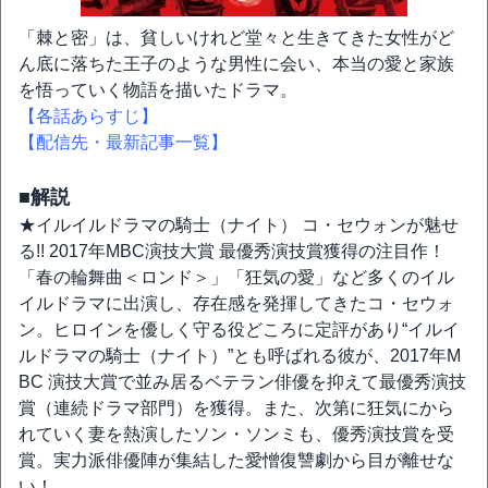
「棘と密」は、貧しいけれど堂々と生きてきた女性がど
ん底に落ちた王子のような男性に会い、本当の愛と家族
を悟っていく物語を描いたドラマ。
【各話あらすじ】
【配信先・最新記事一覧】
■解説
★イルイルドラマの騎士（ナイト） コ・セウォンが魅せ
る!! 2017年MBC演技大賞 最優秀演技賞獲得の注目作！
「春の輪舞曲＜ロンド＞」「狂気の愛」など多くのイル
イルドラマに出演し、存在感を発揮してきたコ・セウォ
ン。ヒロインを優しく守る役どころに定評があり“イルイ
ルドラマの騎士（ナイト）”とも呼ばれる彼が、2017年M
BC 演技大賞で並み居るベテラン俳優を抑えて最優秀演技
賞（連続ドラマ部門）を獲得。また、次第に狂気にから
れていく妻を熱演したソン・ソンミも、優秀演技賞を受
賞。実力派俳優陣が集結した愛憎復讐劇から目が離せな
い！