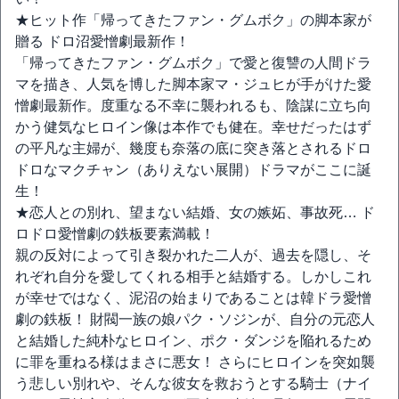
★ヒット作「帰ってきたファン・グムボク」の脚本家が
贈る ドロ沼愛憎劇最新作！
「帰ってきたファン・グムボク」で愛と復讐の人間ドラ
マを描き、人気を博した脚本家マ・ジュヒが手がけた愛
憎劇最新作。度重なる不幸に襲われるも、陰謀に立ち向
かう健気なヒロイン像は本作でも健在。幸せだったはず
の平凡な主婦が、幾度も奈落の底に突き落とされるドロ
ドロなマクチャン（ありえない展開）ドラマがここに誕
生！
★恋人との別れ、望まない結婚、女の嫉妬、事故死… ド
ロドロ愛憎劇の鉄板要素満載！
親の反対によって引き裂かれた二人が、過去を隠し、そ
れぞれ自分を愛してくれる相手と結婚する。しかしこれ
が幸せではなく、泥沼の始まりであることは韓ドラ愛憎
劇の鉄板！ 財閥一族の娘パク・ソジンが、自分の元恋人
と結婚した純朴なヒロイン、ポク・ダンジを陥れるため
に罪を重ねる様はまさに悪女！ さらにヒロインを突如襲
う悲しい別れや、そんな彼女を救おうとする騎士（ナイ