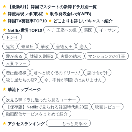
【最新8月】韓国でスタートの新韓ドラ月別一覧
韓流再現レポ(取材)
制作発表会レポ(WEB)
韓国TV視聴率TOP10
どこよりも詳しい!キャスト紹介
ヘチ 王座への道
馬医
イ・サン
Netflix世界TOP10
トンイ
鬼宮
奇皇后
華政
善徳女王
恋人
愛が来る
財閥 X 刑事2
夫婦の結末
マンションのお仕事
人妻キラー
恋は飴模様
君へと続く僕のドリーム!
恋は命がけ
殺し屋たちの店2
今、不倫が問題ではありません
華流トップページ
次見る韓ドラに迷ったら見るコーナー
【保存版】Netflixで見られる韓国時代劇20選
映画レビュー
動画配信サービスをまとめて紹介
もっと見る>>
アクセスランキング