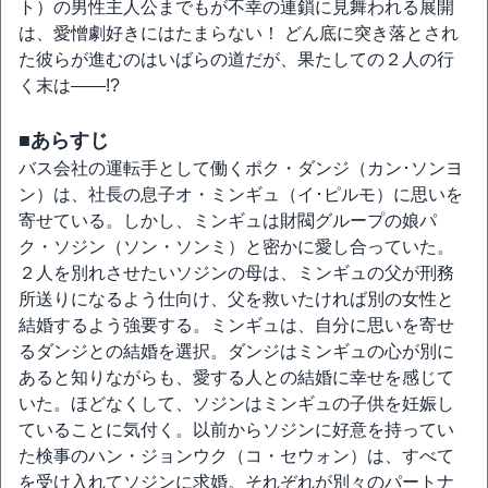
ト）の男性主人公までもが不幸の連鎖に見舞われる展開
は、愛憎劇好きにはたまらない！ どん底に突き落とされ
た彼らが進むのはいばらの道だが、果たしての２人の行
く末は――!?
■あらすじ
バス会社の運転手として働くポク・ダンジ（カン･ソンヨ
ン）は、社長の息子オ・ミンギュ（イ･ピルモ）に思いを
寄せている。しかし、ミンギュは財閥グループの娘パ
ク・ソジン（ソン・ソンミ）と密かに愛し合っていた。
２人を別れさせたいソジンの母は、ミンギュの父が刑務
所送りになるよう仕向け、父を救いたければ別の女性と
結婚するよう強要する。ミンギュは、自分に思いを寄せ
るダンジとの結婚を選択。ダンジはミンギュの心が別に
あると知りながらも、愛する人との結婚に幸せを感じて
いた。ほどなくして、ソジンはミンギュの子供を妊娠し
ていることに気付く。以前からソジンに好意を持ってい
た検事のハン・ジョンウク（コ・セウォン）は、すべて
を受け入れてソジンに求婚。それぞれが別々のパートナ