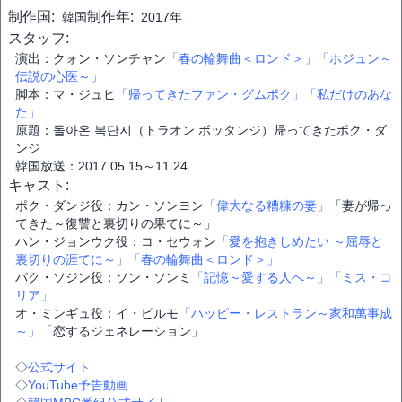
制作国:
制作年:
韓国
2017年
スタッフ:
演出：クォン・ソンチャン
「春の輪舞曲＜ロンド＞」
「ホジュン～
伝説の心医～」
脚本：マ・ジュヒ
「帰ってきたファン・グムボク」
「私だけのあな
た」
原題：돌아온 복단지（トラオン ボッタンジ）帰ってきたポク・ダ
ンジ
韓国放送：2017.05.15～11.24
キャスト:
ポク・ダンジ役：カン・ソンヨン
「偉大なる糟糠の妻」
「妻が帰っ
てきた～復讐と裏切りの果てに～」
ハン・ジョンウク役：コ・セウォン
「愛を抱きしめたい ～屈辱と
裏切りの涯てに～」
「春の輪舞曲＜ロンド＞」
パク・ソジン役：ソン・ソンミ
「記憶～愛する人へ～」
「ミス・コ
リア」
オ・ミンギュ役：イ・ピルモ
「ハッピー・レストラン～家和萬事成
～」
「恋するジェネレーション」
◇
公式サイト
◇
YouTube予告動画