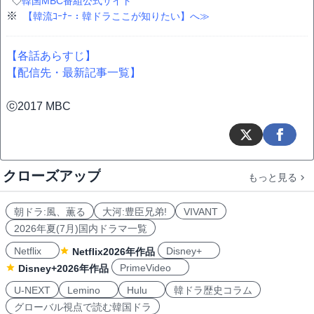
◇
韓国MBC番組公式サイト
※
【韓流ｺｰﾅｰ：韓ドラここが知りたい】へ≫
【各話あらすじ】
【配信先・最新記事一覧】
ⓒ2017 MBC
クローズアップ
もっと見る
朝ドラ:風、薫る
大河:豊臣兄弟!
VIVANT
2026年夏(7月)国内ドラマ一覧
Netflix
Disney+
Netflix2026年作品
PrimeVideo
Disney+2026年作品
U-NEXT
Lemino
Hulu
韓ドラ歴史コラム
グローバル視点で読む韓国ドラ