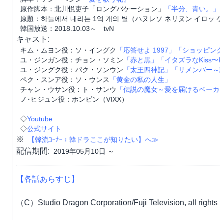
原作脚本：北川悦吏子「ロングバケーション」
「半分、青い。」
原題：하늘에서 내리는 1억 개의 별（ハヌレソ ネリヌン イロッ 
韓国放送：2018.10.03～ tvN
キャスト:
キム・ムヨン役：ソ・イングク
「応答せよ 1997」
「ショッピン
ユ・ジンガン役：チョン・ソミン
「赤と黒」
「イタズラなKiss〜Pla
ユ・ジングク役：パク・ソンウン
「太王四神記」
「リメンバー～
ペク・スンア役：ソ・ウンス
「黄金の私の人生」
チャン・ウサン役：ト・サンウ
「伝説の魔女～愛を届けるベーカ
ノ･ヒジュン役：ホンビン（VIXX）
◇
Youtube
◇
公式サイト
※
【韓流ｺｰﾅｰ：韓ドラここが知りたい】へ≫
配信期間:
2019年05月10日 ～
【各話あらすじ】
（C）Studio Dragon Corporation/Fuji Television, all rights 