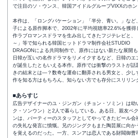
で注目のソ・ウンス、韓国アイドルグループVIXXのホ
本作は、「ロングバケーション」「半分、青い。」など
子による原作脚本で、2002年に平均視聴率22.6%を
作ラブロマンスドラマを生み出してきたフジテレビと、「
～」等で知られる韓国ヒットドラマ制作会社STUDIO
DRAGONによる共同制作で、原作にはない新たな展開
日韓が互いの名作ドラマをリメイクするなど、日韓のエ
が誕生したともいえる本作。原作では衝撃のラストが話
きの結末とは―？数奇な運命に翻弄される男女と、少し
作を知る方はもちろん、知らない方でも存分にスリリン
■あらすじ
広告デザイナーのユ・ジンガン（チョン・ソミン）は幼
ク・ソンウン）と2人で暮らしている。ある日、親友ペ
ンは、パーティーのスタッフとしてやってきたビール会
の失礼な発言に憤慨。兄のジングクもまた陶芸展に向か
を覚えるのだった。一方、スンアは恋人である財閥御曹