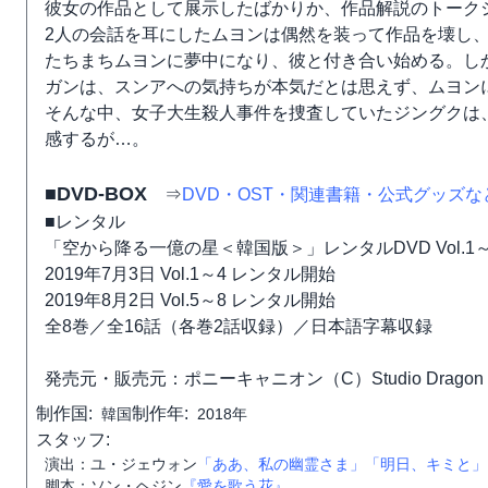
彼女の作品として展示したばかりか、作品解説のトーク
2人の会話を耳にしたムヨンは偶然を装って作品を壊し
たちまちムヨンに夢中になり、彼と付き合い始める。し
ガンは、スンアへの気持ちが本気だとは思えず、ムヨン
そんな中、女子大生殺人事件を捜査していたジングクは
感するが…。
■DVD-BOX
⇒
DVD・OST・関連書籍・公式グッズ
■レンタル
「空から降る一億の星＜韓国版＞」レンタルDVD Vol.1～
2019年7月3日 Vol.1～4 レンタル開始
2019年8月2日 Vol.5～8 レンタル開始
全8巻／全16話（各巻2話収録）／日本語字幕収録
発売元・販売元：ポニーキャニオン（C）Studio Dragon Corporation/
制作国:
制作年:
韓国
2018年
スタッフ:
演出：ユ・ジェウォン
「ああ、私の幽霊さま」
「明日、キミと」
脚本：ソン・ヘジン
『愛を歌う花』