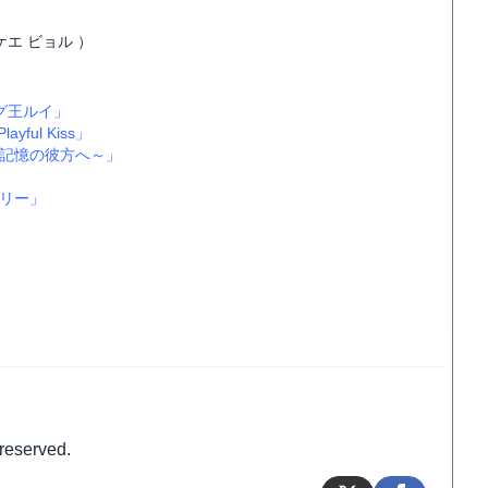
ケエ ビョル ）
グ王ルイ」
yful Kiss」
記憶の彼方へ～」
リー」
reserved.