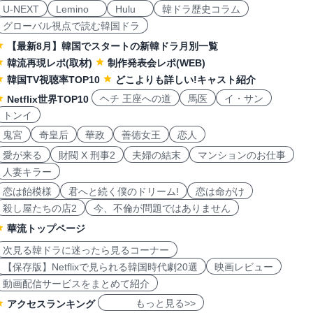
U-NEXT
Lemino
Hulu
韓ドラ歴史コラム
グローバル視点で読む韓国ドラ
【最新8月】韓国でスタートの新韓ドラ月別一覧
韓流再現レポ(取材)
制作発表会レポ(WEB)
韓国TV視聴率TOP10
どこよりも詳しい!キャスト紹介
ヘチ 王座への道
馬医
イ・サン
Netflix世界TOP10
トンイ
鬼宮
奇皇后
華政
善徳女王
恋人
愛が来る
財閥 X 刑事2
夫婦の結末
マンションのお仕事
人妻キラー
恋は飴模様
君へと続く僕のドリーム!
恋は命がけ
殺し屋たちの店2
今、不倫が問題ではありません
華流トップページ
次見る韓ドラに迷ったら見るコーナー
【保存版】Netflixで見られる韓国時代劇20選
映画レビュー
動画配信サービスをまとめて紹介
もっと見る>>
アクセスランキング