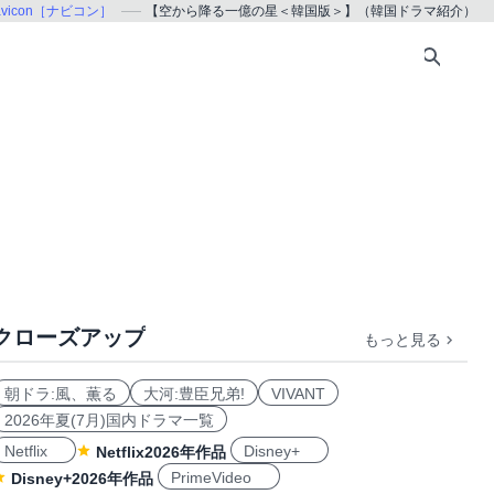
avicon［ナビコン］
【空から降る一億の星＜韓国版＞】（韓国ドラマ紹介）
クローズアップ
もっと見る
朝ドラ:風、薫る
大河:豊臣兄弟!
VIVANT
2026年夏(7月)国内ドラマ一覧
Netflix
Disney+
Netflix2026年作品
PrimeVideo
Disney+2026年作品