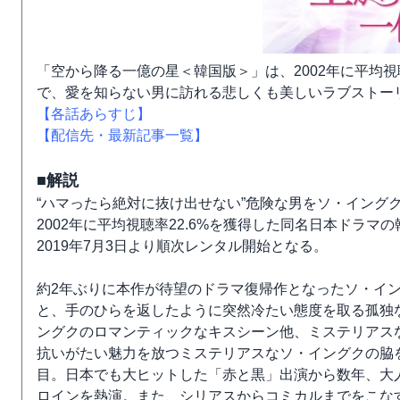
「空から降る一億の星＜韓国版＞」は、2002年に平均視
で、愛を知らない男に訪れる悲しくも美しいラブストー
【各話あらすじ】
【配信先・最新記事一覧】
■解説
“ハマったら絶対に抜け出せない”危険な男をソ・イング
2002年に平均視聴率22.6%を獲得した同名日本ドラ
2019年7月3日より順次レンタル開始となる。
約2年ぶりに本作が待望のドラマ復帰作となったソ・イ
と、手のひらを返したように突然冷たい態度を取る孤独
ングクのロマンティックなキスシーン他、ミステリアス
抗いがたい魅力を放つミステリアスなソ・イングクの脇
目。日本でも大ヒットした「赤と黒」出演から数年、大
ロインを熱演。また、シリアスからコミカルまでをこな