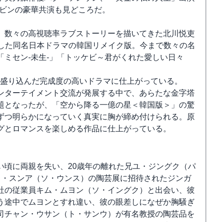
ンビンの豪華共演も見どころだ。
、数々の高視聴率ラブストーリーを描いてきた北川悦吏
獲得した同名日本ドラマの韓国リメイク版。今まで数々の名
ミセン-未生-」「トッケビ～君がくれた愛しい日々
も盛り込んだ完成度の高いドラマに仕上がっている。
ンターテイメント交流が発展する中で、あらたな金字塔
題となったが、「空から降る一億の星＜韓国版＞」の驚
ずつ明らかになっていく真実に胸が締め付けられる。原
グとロマンスを楽しめる作品に仕上がっている。
い頃に両親を失い、20歳年の離れた兄ユ・ジングク（パ
ク・スンア（ソ・ウンス）の陶芸展に招待されたジンガ
社の従業員キム・ムヨン（ソ・イングク）と出会い、彼
う途中でムヨンとすれ違い、彼の眼差しになぜか胸騒ぎ
司チャン・ウサン（ト・サンウ）が有名教授の陶芸品を