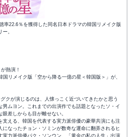
聴率22.6％を獲得した同名日本ドラマの韓国リメイク版
リー。
クが熱演！
マの韓国リメイク版「空から降る一億の星＜韓国版＞」が、
ングクが演じるのは、人懐っこく近づいてきたかと思う
な男ムヨン。これまでの出演作でも話題となったソ・イ
な眼差しからも目が離せない。
を支える、韓国を代表する実力派俳優の豪華共演にも注
人になったチョン・ソミンが数奇な運命に翻弄されるヒ
す実力派俳優パク・ソンウン、「黄金の私の人生」出演