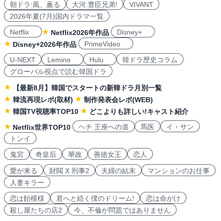
朝ドラ:風、薫る
大河:豊臣兄弟!
VIVANT
2026年夏(7月)国内ドラマ一覧
Netflix
Disney+
Netflix2026年作品
PrimeVideo
Disney+2026年作品
U-NEXT
Lemino
Hulu
韓ドラ歴史コラム
グローバル視点で読む韓国ドラ
【最新8月】韓国でスタートの新韓ドラ月別一覧
韓流再現レポ(取材)
制作発表会レポ(WEB)
韓国TV視聴率TOP10
どこよりも詳しい!キャスト紹介
ヘチ 王座への道
馬医
イ・サン
Netflix世界TOP10
トンイ
鬼宮
奇皇后
華政
善徳女王
恋人
愛が来る
財閥 X 刑事2
夫婦の結末
マンションのお仕事
人妻キラー
恋は飴模様
君へと続く僕のドリーム!
恋は命がけ
殺し屋たちの店2
今、不倫が問題ではありません