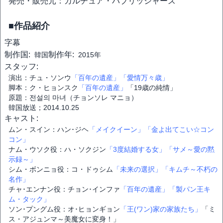
発売・販売元：カルチュア・パブリッシャーズ
■作品紹介
字幕
制作国:
制作年:
韓国
2015年
スタッフ:
演出：チュ・ソンウ
「百年の遺産」
「愛情万々歳」
脚本：ク・ヒョンスク
「百年の遺産」
「19歳の純情」
原題：전설의 마녀（チョンソレ マニョ）
韓国放送；2014.10.25
キャスト:
ムン・スイン：ハン･ジヘ
「メイクイーン」
「金よ出てこい☆コン
コン」
ナム・ウソク役：ハ・ソクジン
「3度結婚する女」
「サメ～愛の黙
示録～」
シム・ボンニョ役：コ・ドゥシム
「未来の選択」
「キムチ～不朽の
名作」
チャ･エンナン役：チョン･インファ
「百年の遺産」
「製パン王キ
ム・タック」
ソン･プングム役：オ･ヒョンギョン
「王(ワン)家の家族たち」
「ミ
ス・アジュンマ～美魔女に変身！」