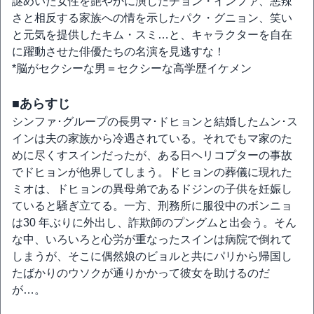
謎めいた女性を艶やかに演じたチョン・インファ、悪辣
さと相反する家族への情を示したパク・グニョン、笑い
と元気を提供したキム・スミ…と、キャラクターを自在
に躍動させた俳優たちの名演を見逃すな！
*脳がセクシーな男＝セクシーな高学歴イケメン
■あらすじ
シンファ･グループの長男マ･ドヒョンと結婚したムン･ス
インは夫の家族から冷遇されている。それでもマ家のた
めに尽くすスインだったが、ある日ヘリコプターの事故
でドヒョンが他界してしまう。ドヒョンの葬儀に現れた
ミオは、ドヒョンの異母弟であるドジンの子供を妊娠し
ていると騒ぎ立てる。一方、刑務所に服役中のボンニョ
は30 年ぶりに外出し、詐欺師のプングムと出会う。そん
な中、いろいろと心労が重なったスインは病院で倒れて
しまうが、そこに偶然娘のビョルと共にパリから帰国し
たばかりのウソクが通りかかって彼女を助けるのだ
が…。