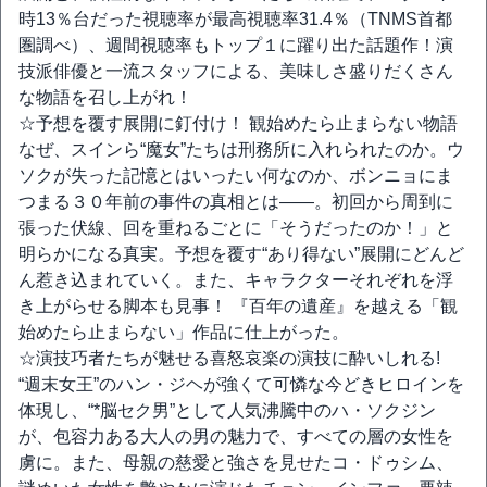
時13％台だった視聴率が最高視聴率31.4％（TNMS首都
圏調べ）、週間視聴率もトップ１に躍り出た話題作！演
技派俳優と一流スタッフによる、美味しさ盛りだくさん
な物語を召し上がれ！
☆予想を覆す展開に釘付け！ 観始めたら止まらない物語
なぜ、スインら“魔女”たちは刑務所に入れられたのか。ウ
ソクが失った記憶とはいったい何なのか、ボンニョにま
つまる３０年前の事件の真相とは――。初回から周到に
張った伏線、回を重ねるごとに「そうだったのか！」と
明らかになる真実。予想を覆す“あり得ない”展開にどんど
ん惹き込まれていく。また、キャラクターそれぞれを浮
き上がらせる脚本も見事！ 『百年の遺産』を越える「観
始めたら止まらない」作品に仕上がった。
☆演技巧者たちが魅せる喜怒哀楽の演技に酔いしれる!
“週末女王”のハン・ジヘが強くて可憐な今どきヒロインを
体現し、“*脳セク男”として人気沸騰中のハ・ソクジン
が、包容力ある大人の男の魅力で、すべての層の女性を
虜に。また、母親の慈愛と強さを見せたコ・ドゥシム、