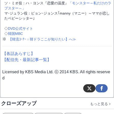
ソ・ミオ役：ハ・ヨンス『恋愛の温度』
「モンスター～私だけのラ
ブスター～」
マ･ジュラン役：ピョン･ジョンス｢manny（マニー）～ママが恋し
たベビーシッター｣
◇
DVD公式サイト
◇
韓国MBC
※
【韓流ｺｰﾅｰ：韓ドラここが知りたい】へ≫
【各話あらすじ】
【配信先・最新記事一覧】
Licensed by KBS Media Ltd. ⓒ 2014 KBS. All rights reserve
d
クローズアップ
もっと見る