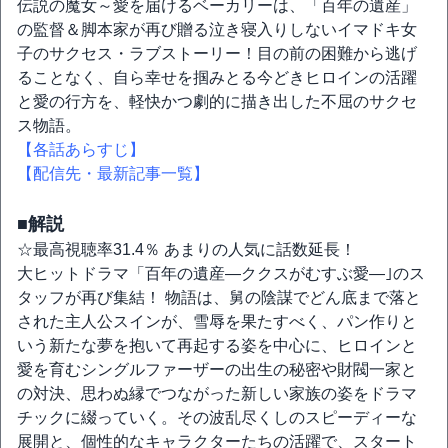
伝説の魔女～愛を届けるベーカリーは、「百年の遺産」
の監督＆脚本家が再び贈る泣き寝入りしないイマドキ女
子のサクセス・ラブストーリー！目の前の困難から逃げ
ることなく、自ら幸せを掴みとる今どきヒロインの活躍
と愛の行方を、軽快かつ劇的に描き出した不屈のサクセ
ス物語。
【各話あらすじ】
【配信先・最新記事一覧】
■解説
☆最高視聴率31.4％ あまりの人気に話数延長！
大ヒットドラマ「百年の遺産―ククスがむすぶ愛―｣のス
タッフが再び集結！ 物語は、舅の陰謀でどん底まで落と
された主人公スインが、雪辱を果たすべく、パン作りと
いう新たな夢を抱いて再起する姿を中心に、ヒロインと
愛を育むシングルファーザーの出生の秘密や財閥一家と
の対決、思わぬ縁でつながった新しい家族の姿をドラマ
チックに綴っていく。その波乱尽くしのスピーディーな
展開と、個性的なキャラクターたちの活躍で、スタート