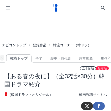
ナビコントップ
登録作品
韓流コーナー（韓ドラ）
韓流トップ
全て
歴史・時代劇
超常現象
現代
五十音順
新着順
【ある春の夜に】（全32話×30分）韓
国ドラマ紹介
（韓国ドラマ・オリジナル）
動画視聴サイトへ