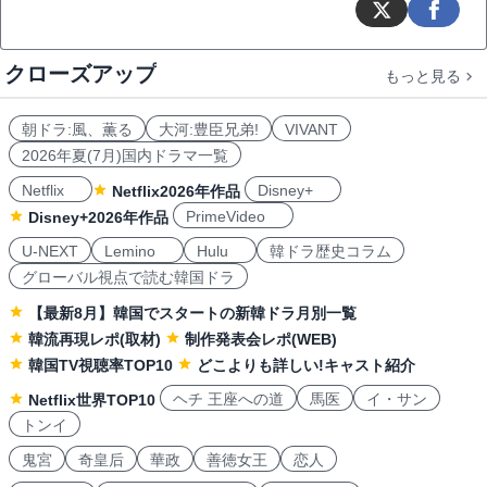
クローズアップ
もっと見る
朝ドラ:風、薫る
大河:豊臣兄弟!
VIVANT
2026年夏(7月)国内ドラマ一覧
Netflix
Disney+
Netflix2026年作品
PrimeVideo
Disney+2026年作品
U-NEXT
Lemino
Hulu
韓ドラ歴史コラム
グローバル視点で読む韓国ドラ
【最新8月】韓国でスタートの新韓ドラ月別一覧
韓流再現レポ(取材)
制作発表会レポ(WEB)
韓国TV視聴率TOP10
どこよりも詳しい!キャスト紹介
ヘチ 王座への道
馬医
イ・サン
Netflix世界TOP10
トンイ
鬼宮
奇皇后
華政
善徳女王
恋人