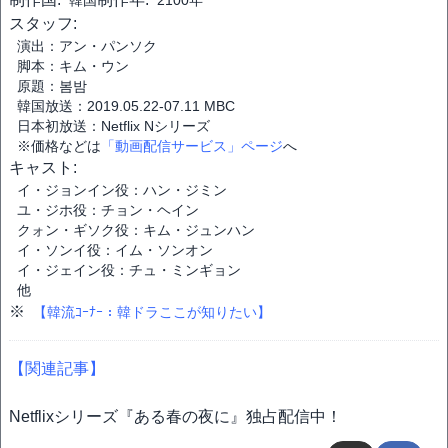
韓国
2100年
スタッフ:
演出：アン・パンソク
脚本：キム・ウン
原題：봄밤
韓国放送：2019.05.22-07.11 MBC
日本初放送：Netflix Nシリーズ
※価格などは
「動画配信サービス」ページ
へ
キャスト:
イ・ジョンイン役：ハン・ジミン
ユ・ジホ役：チョン・ヘイン
クォン・ギソク役：キム・ジュンハン
イ・ソンイ役：イム・ソンオン
イ・ジェイン役：チュ・ミンギョン
他
※
【韓流ｺｰﾅｰ：韓ドラここが知りたい】
【関連記事】
Netflixシリーズ『ある春の夜に』独占配信中！