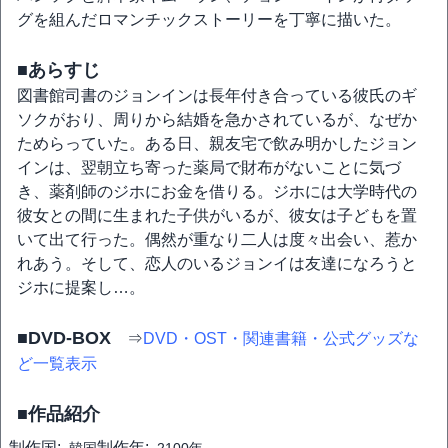
グを組んだロマンチックストーリーを丁寧に描いた。
■あらすじ
図書館司書のジョンインは長年付き合っている彼氏のギ
ソクがおり、周りから結婚を急かされているが、なぜか
ためらっていた。ある日、親友宅で飲み明かしたジョン
インは、翌朝立ち寄った薬局で財布がないことに気づ
き、薬剤師のジホにお金を借りる。ジホには大学時代の
彼女との間に生まれた子供がいるが、彼女は子どもを置
いて出て行った。偶然が重なり二人は度々出会い、惹か
れあう。そして、恋人のいるジョンイは友達になろうと
ジホに提案し…。
■DVD-BOX
⇒
DVD・OST・関連書籍・公式グッズな
ど一覧表示
■作品紹介
制作国:
制作年: