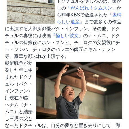
ドクチュルを演じるのは、懐か
しの
「がんばれ！クムスン」
か
ら昨年KBSで放送された
「素晴
らしい遺産」
まで数多くの作品
に出演する大御所俳優パク・インファン。その他、ドク
チュルの妻役には映画
『怪しい彼女』
のナ・ムニ、ドク
チュルの孫娘役にホン・スンヒ、チェロクの父親役にチ
ョ・ソンハ、チェロクのバレエの師匠にキム・テフン
等、豪華な顔ぶれが出演する。
朝鮮戦争が勃
発した年に生
まれたドクチ
ュル（パク・
インファン）
は現在70歳。
ヘナム（ナ・
ムニ）と結婚
し三児の父と
なったドクチュルは、自分の夢など置き去りにして、郵