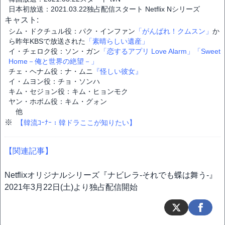
日本初放送：2021.03.22独占配信スタート Netflix Nシリーズ
キャスト:
シム・ドクチュル役：パク・インファン
「がんばれ！クムスン」
か
ら昨年KBSで放送された
「素晴らしい遺産」
イ・チェロク役：ソン・ガン
「恋するアプリ Love Alarm」
「Sweet
Home－俺と世界の絶望－」
チェ・ヘナム役：ナ・ムニ
『怪しい彼女』
イ・ムヨン役：チョ・ソンハ
キム・セジョン役：キム・ヒョンモク
ヤン・ホボム役：キム・グォン
他
※
【韓流ｺｰﾅｰ：韓ドラここが知りたい】
【関連記事】
Netflixオリジナルシリーズ『ナビレラ-それでも蝶は舞う-』
2021年3月22日(土)より独占配信開始