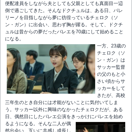
便配達員をしながら夫としても父親としても真面目一辺
倒で過ごしてきた。そんなドクチュルは、ある日、バレ
リーノを目指しながら夢に彷徨っているチェロク（ソ
ン・ガン）に出会い、思わず胸が躍る。そして、ドクチ
ュルは昔からの夢だったバレエを70歳にして始めること
になる。
一方、23歳の
チェロク（ソ
ン・ガン）は
サッカー監督
の父のもと小
さい頃からサ
ッカーをして
きたが、高校
三年生のとき自分には才能がないことに気付いてしま
う。サッカー以外に興味のなかったチェロクだが、ある
日、偶然目にしたバレエ公演をきっかけにバレエを始め
るようになる。
そんな二人が偶
然出会い、互いに共感し成長し