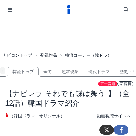
ナビコントップ
登録作品
韓流コーナー（韓ドラ）
韓流トップ
全て
超常現象
現代ドラマ
歴史・
五十音順
新着順
【ナビレラ-それでも蝶は舞う-】（全
12話）韓国ドラマ紹介
（韓国ドラマ・オリジナル）
動画視聴サイトへ