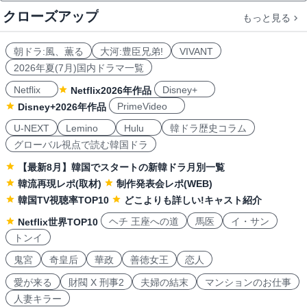
クローズアップ
もっと見る
朝ドラ:風、薫る
大河:豊臣兄弟!
VIVANT
2026年夏(7月)国内ドラマ一覧
Netflix
Disney+
Netflix2026年作品
PrimeVideo
Disney+2026年作品
U-NEXT
Lemino
Hulu
韓ドラ歴史コラム
グローバル視点で読む韓国ドラ
【最新8月】韓国でスタートの新韓ドラ月別一覧
韓流再現レポ(取材)
制作発表会レポ(WEB)
韓国TV視聴率TOP10
どこよりも詳しい!キャスト紹介
ヘチ 王座への道
馬医
イ・サン
Netflix世界TOP10
トンイ
鬼宮
奇皇后
華政
善徳女王
恋人
愛が来る
財閥 X 刑事2
夫婦の結末
マンションのお仕事
人妻キラー