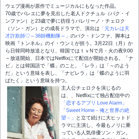
ウェブ漫画が原作でミュージカルにもなった作品。
70歳でバレエに夢を見出した老人ドクチュル（パク・イ
ンファン）と23歳で夢に彷徨うバレリーノ・チェロク
（ソン・ガン）との成長ドラマで、演出は
「元カレは天
才詐欺師♡～38師機動隊～」
のパク・ドンファ、脚本は
映画『トンネル』のイ・ウンミが担う。3月22日（月）か
ら日韓同時放送となり、韓国ではｔｖNで月・火の夜9:00
～放送開始、日本ではNetflixにて配信が開始される。「ナ
ビ」とは韓国語で「蝶」のこと。「レラ」は「～のよう
だ」という意味を表し、「ナビレラ」は「蝶のように羽
ばたく」という意味を持つ。
主人公チェロクを演じるの
は、、Netflixにて独占配信中の
「恋するアプリ Love Alarm」
「Sweet Home－俺と世界の絶
望－」
と立て続けに大ヒットド
ラマに主演し、今最もノリに乗
っている人気俳優ソン・ガン。