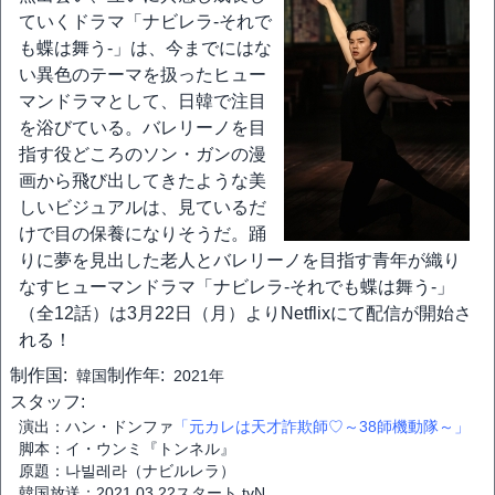
ていくドラマ「ナビレラ-それで
も蝶は舞う-」は、今までにはな
い異色のテーマを扱ったヒュー
マンドラマとして、日韓で注目
を浴びている。バレリーノを目
指す役どころのソン・ガンの漫
画から飛び出してきたような美
しいビジュアルは、見ているだ
けで目の保養になりそうだ。踊
りに夢を見出した老人とバレリーノを目指す青年が織り
なすヒューマンドラマ「ナビレラ-それでも蝶は舞う-」
（全12話）は3月22日（月）よりNetflixにて配信が開始さ
れる！
制作国:
制作年:
韓国
2021年
スタッフ:
演出：ハン・ドンファ
「元カレは天才詐欺師♡～38師機動隊～」
脚本：イ・ウンミ『トンネル』
原題：나빌레라（ナビルレラ）
韓国放送：2021.03.22スタート tvN