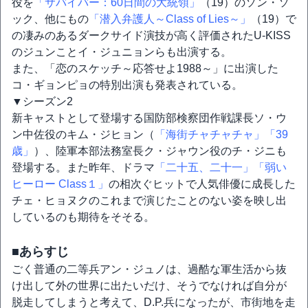
役を
「サバイバー：60日間の大統領」
（19）のソン・ソ
ック、他にもの
「潜入弁護人～Class of Lies～」
（19）で
の凄みのあるダークサイド演技が高く評価されたU-KISS
のジュンことイ・ジュニョンらも出演する。
また、「恋のスケッチ～応答せよ1988～」に出演した
コ・ギョンピョの特別出演も発表されている。
▼シーズン2
新キャストとして登場する国防部検察団作戦課長ソ・ウ
ン中佐役のキム・ジヒョン（
「海街チャチャチャ」
「39
歳」
）、陸軍本部法務室長ク・ジャウン役のチ・ジニも
登場する。また昨年、ドラマ
「二十五、二十一」
「弱い
ヒーロー Class１」
の相次ぐヒットで人気俳優に成長した
チェ・ヒョヌクのこれまで演じたことのない姿を映し出
しているのも期待をそそる。
■あらすじ
ごく普通の二等兵アン・ジュノは、過酷な軍生活から抜
け出して外の世界に出たいだけ、そうでなければ自分が
脱走してしまうと考えて、D.P.兵になったが、市街地を走