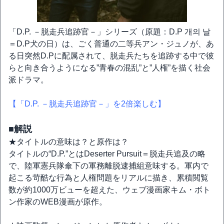
「D.P. －脱走兵追跡官－」シリーズ（原題：D.P 개의 날
＝D.P犬の日）は、ごく普通の二等兵アン・ジュノが、あ
る日突然D.Pに配属されて、脱走兵たちを追跡する中で彼
らと向き合うようになる”青春の混乱”と”人権”を描く社会
派ドラマ。
【「D.P. －脱走兵追跡官－」を2倍楽しむ】
■解説
★タイトルの意味は？と原作は？
タイトルの“D.P.”とはDeserter Pursuit＝脱走兵追及の略
で、陸軍憲兵隊傘下の軍務離脱逮捕組意味する。軍内で
起こる苛酷な行為と人権問題をリアルに描き、累積閲覧
数が約1000万ビューを超えた、ウェブ漫画家キム・ボト
ン作家のWEB漫画が原作。