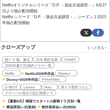
Netflixオリジナルシリーズ『D.P. －脱走兵追跡官－』8月27
日より独占配信開始
Netflix シリーズ「D.P. －脱走兵追跡官－」シーズン 2 2023
年独占配信開始
クローズアップ
もっと見る
朝ドラ:風、薫る
大河:豊臣兄弟!
VIVANT
2026年夏(7月)国内ドラマ一覧
Netflix
Disney+
Netflix2026年作品
PrimeVideo
Disney+2026年作品
U-NEXT
Lemino
Hulu
韓ドラ歴史コラム
グローバル視点で読む韓国ドラ
【最新8月】韓国でスタートの新韓ドラ月別一覧
韓流再現レポ(取材)
制作発表会レポ(WEB)