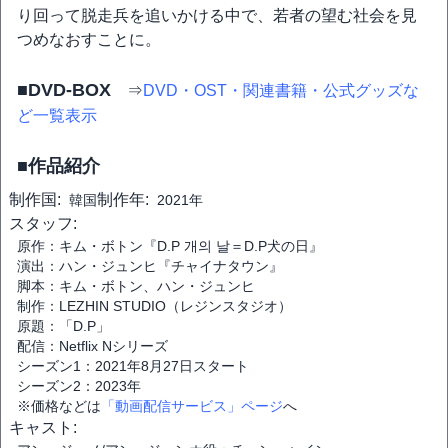
り回って脱走兵を追いかける中で、若者の望む社会を見
つめなおすことに。
■DVD-BOX
⇒
DVD・OST・関連書籍・公式グッズな
ど一覧表示
■作品紹介
制作国:
制作年:
韓国
2021年
スタッフ:
原作：キム・ボトン『D.P 개의 날＝D.P犬の日』
演出：ハン・ジュンヒ『チャイナタウン』
脚本：キム・ボトン、ハン・ジュンヒ
制作：LEZHIN STUDIO（レジンスタジオ）
原題：「D.P」
配信：Netflix Nシリーズ
シーズン1：2021年8月27日スタート
シーズン2：2023年
※価格などは
「動画配信サービス」ページ
へ
キャスト: