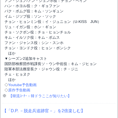
アン・ジュノ/アン・ジュンホ役：チョン・ヘイン
ハン・ホヨル役：ク・ギョファン
パク・ボムグ役：キム・ソンギュン
イム・ジソプ役：ソン・ソック
チョン・ヒョンミン役：イ・ジュニョン（U-KISS JUN）
リュ・イガン役：ホン・ギョン
チョ・ソクボン役：チョ・ヒョンチョル
キム・イルソク役：キム・ボムス
ファン・ジャンス役：シン・スンホ
チョン・ヨンドク役：ヒョン・ボンシク
ほか
▼シーズン2追加キャスト
国防部検察団作戦課長ソ・ウン中佐役：キム・ジヒョン
陸軍本部法務室長ク・ジャウン役：チ・ジニ
チェ・ヒョヌク
ほか
◇
Youtube予告動画
◇
原作予告動画
※
【韓流ｺｰﾅｰ：韓ドラここが知りたい】
【「D.P. －脱走兵追跡官－」を2倍楽しむ】