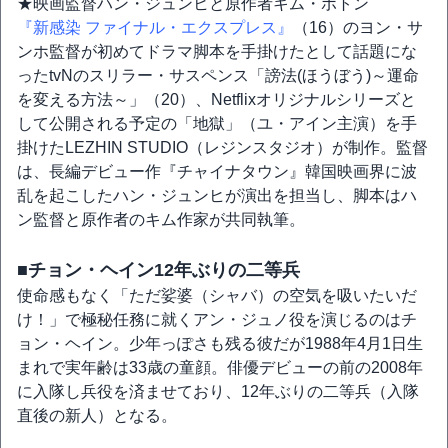
★映画監督ハン・ジュンヒと原作者キム・ボトン
『新感染 ファイナル・エクスプレス』
（16）のヨン・サ
ンホ監督が初めてドラマ脚本を手掛けたとして話題にな
ったtvNのスリラー・サスペンス「謗法(ほうぼう)～運命
を変える方法～」（20）、Netflixオリジナルシリーズと
して公開される予定の「地獄」（ユ・アイン主演）を手
掛けたLEZHIN STUDIO（レジンスタジオ）が制作。監督
は、長編デビュー作『チャイナタウン』韓国映画界に波
乱を起こしたハン・ジュンヒが演出を担当し、脚本はハ
ン監督と原作者のキム作家が共同執筆。
■チョン・ヘイン12年ぶりの二等兵
使命感もなく「ただ娑婆（シャバ）の空気を吸いたいだ
け！」で極秘任務に就くアン・ジュノ役を演じるのはチ
ョン・ヘイン。少年っぽさも残る彼だが1988年4月1日生
まれで実年齢は33歳の童顔。俳優デビューの前の2008年
に入隊し兵役を済ませており、12年ぶりの二等兵（入隊
直後の新人）となる。