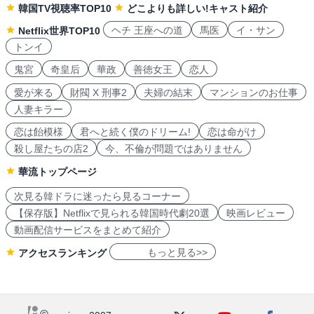
韓国TV視聴率TOP10
どこよりも詳しい!キャスト紹介
ヘチ 王座への道
馬医
イ・サン
Netflix世界TOP10
トンイ
鬼宮
奇皇后
華政
善徳女王
恋人
愛が来る
財閥 X 刑事2
夫婦の結末
マンションのお仕事
人妻キラー
恋は飴模様
君へと続く僕のドリーム!
恋は命がけ
殺し屋たちの店2
今、不倫が問題ではありません
華流トップページ
次見る韓ドラに迷ったら見るコーナー
【保存版】Netflixで見られる韓国時代劇20選
映画レビュー
動画配信サービスをまとめて紹介
もっと見る>>
アクセスランキング