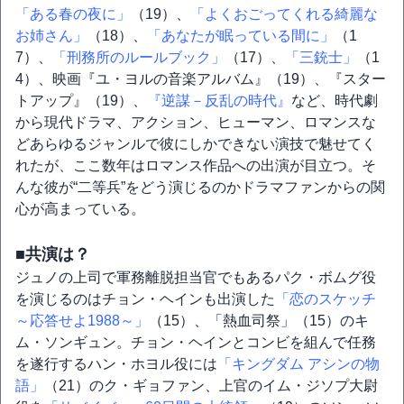
「ある春の夜に」
（19）、
「よくおごってくれる綺麗な
お姉さん」
（18）、
「あなたが眠っている間に」
（1
7）、
「刑務所のルールブック」
（17）、
「三銃士」
（1
4）、映画『ユ・ヨルの音楽アルバム』（19）、『スター
トアップ』（19）、
『逆謀－反乱の時代』
など、時代劇
から現代ドラマ、アクション、ヒューマン、ロマンスな
どあらゆるジャンルで彼にしかできない演技で魅せてく
れたが、ここ数年はロマンス作品への出演が目立つ。そ
んな彼が“二等兵”をどう演じるのかドラマファンからの関
心が高まっている。
■共演は？
ジュノの上司で軍務離脱担当官でもあるパク・ボムグ役
を演じるのはチョン・ヘインも出演した
「恋のスケッチ
～応答せよ1988～」
（15）、「熱血司祭」（15）のキ
ム・ソンギュン。チョン・ヘインとコンビを組んで任務
を遂行するハン・ホヨル役には
「キングダム アシンの物
語」
（21）のク・ギョファン、上官のイム・ジソプ大尉