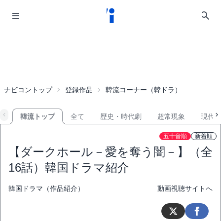
ナビコントップ
登録作品
韓流コーナー（韓ドラ）
韓流トップ
全て
歴史・時代劇
超常現象
現代
五十音順
新着順
【ダークホール－愛を奪う闇－】（全
16話）韓国ドラマ紹介
韓国ドラマ（作品紹介）
動画視聴サイトへ