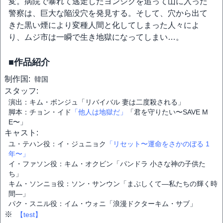
変。病院で暴れて逃走したヨンシクを追って山に入った
警察は、巨大な陥没穴を発見する。そして、穴から出て
きた黒い煙により変種人間と化してしまった人々によ
り、ムジ市は一瞬で生き地獄になってしまい…。
■作品紹介
制作国:
韓国
スタッフ:
演出：キム・ボンジュ「リバイバル 妻は二度殺される」
脚本：チョン・イド
「他人は地獄だ」
「君を守りたい〜SAVE M
E〜」
キャスト:
ユ・テハン役：イ・ジュニョク
「リセット〜運命をさかのぼる 1
年〜」
イ・ファソン役：キム・オクビン「パンドラ 小さな神の子供た
ち」
キム・ソンニョ役：ソン・サンウン「まぶしくて―私たちの輝く時
間―」
パク・スニル役：イム・ウォニ「浪漫ドクターキム・サブ」
※
【test】