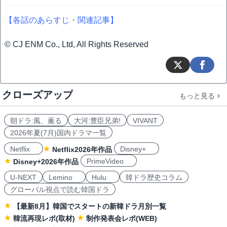
【各話のあらすじ・関連記事】
© CJ ENM Co., Ltd, All Rights Reserved
クローズアップ
もっと見る
朝ドラ:風、薫る
大河:豊臣兄弟!
VIVANT
2026年夏(7月)国内ドラマ一覧
Netflix
Disney+
Netflix2026年作品
PrimeVideo
Disney+2026年作品
U-NEXT
Lemino
Hulu
韓ドラ歴史コラム
グローバル視点で読む韓国ドラ
【最新8月】韓国でスタートの新韓ドラ月別一覧
韓流再現レポ(取材)
制作発表会レポ(WEB)