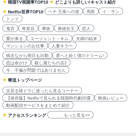
韓国TV視聴率TOP10
どこよりも詳しい!キャスト紹介
ヘチ 王座への道
馬医
イ・サン
Netflix世界TOP10
トンイ
鬼宮
奇皇后
華政
善徳女王
恋人
愛が来る
エージェント・キム
夫婦の結末
マンションのお仕事
人妻キラー
残念ながら明日も出勤
君へと続く僕のドリーム!
恋は命がけ
殺し屋たちの店2
今、不倫が問題ではありません
華流トップページ
次見る韓ドラに迷ったら見るコーナー
【保存版】Netflixで見られる韓国時代劇20選
映画レビュー
動画配信サービスをまとめて紹介
もっと見る>>
アクセスランキング