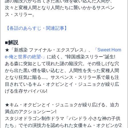
謎の陥没穴から出てきた黒い煙を吸い込んだ人間が、
次々と変種人間となり人間たちに襲いかかるサスペン
ス・スリラー。
【各話のあらすじ・関連記事】
■解説
★「新感染 ファイナル・エクスプレス」、
「Sweet Hom
e-俺と世界の絶望-」
に続く、“韓国感染スリラー"誕生!
ある森に突如として現れた謎の陥没穴。その怪しげな穴
から出た黒い煙を吸い込むと、人間性を失った変種人間
となり狂気に陥る…。サスペンス・スリラー系で最も注
目されているキム・オクビンとイ・ジュニョクが繰り広
げる生存サバイバル!
★キム・オクビンとイ・ジュニョクが繰り広げる、迫力
満点のアクションシーン!
スタジオドラゴン制作ドラマ「パンドラ 小さな神の子供
たち」でその演技力を認められた女優キム・オクビンが2