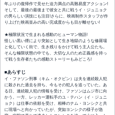
年ぶりの復帰作で見せた迫力満点の高難易度アクション!
そして、最後の最後まで彼女と共に戦うイ・ジュニョク
の男らしい演技にも注目!さらに、映画制作スタッフが作
り上げた映画並みの高い完成度からも目が離せない!
★極限状況で生まれる感動のヒューマン物語!
怪しい黒い煙により突如として生き地獄のような修羅場
と化していく街で、生き残りをかけて戦う主人公たち。
そんな極限状態の中でも、大切な人のため正義感を持っ
て戦う生存者たちの感動ストーリーもみどころ!
■あらすじ
イ・ファソン刑事（キム・オクビン）は夫を連続殺人犯
に殺された過去を持ち、今もその犯人を追っていた。あ
る日、連続殺人犯の情報を受け、ファソンはムジ市に向
かう。一方、レッカー運転手のユ・テハン（イ・ジュニ
ョク）は仕事の依頼を受け、相棒のナム・ヨンシクと共
に現場へと向かっていたが、突如ヨンシクの様子が急