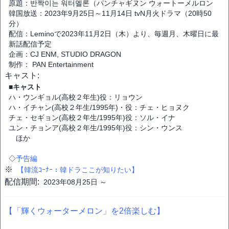
原題：반짝이는 워터멜론（パンチャギヌン ウォートーメルロン
韓国放送：2023年9月25日～11月14日 tvN月火ドラマ（20時50
分）
配信：Leminoで2023年11月2日（木）より、毎週月、木曜日に最
新話配信予定
企画：CJ ENM, STUDIO DRAGON
制作： PAN Entertainment
キャスト:
■キャスト
ハ・ウンギョル(高校２年生)役：リョウン
ハ・イチャン(高校２年生/1995年)・役：チェ・ヒョヌク
チェ・セギョン(高校２年生/1995年)役：ソル・イナ
ユン・チョンア(高校２年生/1995年)役：シン・ウンス
ほか
◇
予告編
※
【韓流ｺｰﾅｰ：韓ドラここが知りたい】
配信期間:
2023年08月25日 ～
【「輝くウォーターメロン」を2倍楽しむ】