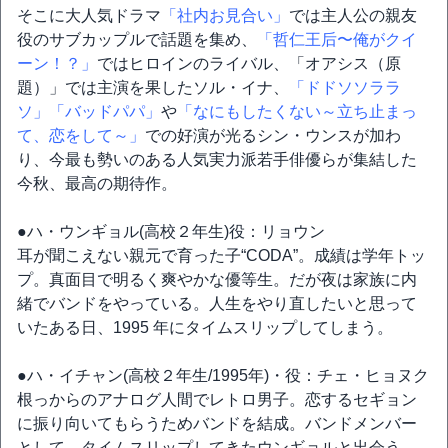
そこに大人気ドラマ
「社内お見合い」
では主人公の親友
役のサブカップルで話題を集め、
「哲仁王后〜俺がクイ
ーン！？」
ではヒロインのライバル、「オアシス（原
題）」では主演を果したソル・イナ、
「ドドソソララ
ソ」
「バッドパパ」
や
「なにもしたくない～立ち止まっ
て、恋をして～」
での好演が光るシン・ウンスが加わ
り、今最も勢いのある人気実力派若手俳優らが集結した
今秋、最高の期待作。
●ハ・ウンギョル(高校２年生)役：リョウン
耳が聞こえない親元で育った子“CODA”。成績は学年トッ
プ。真面目で明るく爽やかな優等生。だが夜は家族に内
緒でバンドをやっている。人生をやり直したいと思って
いたある日、1995 年にタイムスリップしてしまう。
●ハ・イチャン(高校２年生/1995年)・役：チェ・ヒョヌク
根っからのアナログ人間でレトロ男子。恋するセギョン
に振り向いてもらうためバンドを結成。バンドメンバー
として、タイムスリップしてきたウンギョルと出会う。