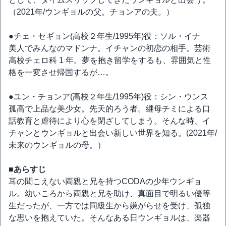
（2021年/ウンギョルの父。チョンアの夫。）
●チェ・セギョン(高校２年生/1995年)役：ソル・イナ
美人でみんなのマドンナ。イチャンの初恋の相手。芸術
高校チェロ科 1 年。夢を抱き留学をするも、雰囲気と性
格を一変させ帰国するが…。
●ユン・チョンア(高校２年生/1995年)役：シン・ウンス
孤高で上品な美少女。先天的ろう者。継母チミによる口
話教育と虐待により心を閉ざしてしまう。そんな時、イ
チャンとウンギョルと出会い新しい世界を知る。(2021年/
未来のウンギョルの母。）
■あらすじ
耳の聞こえない両親と兄を持つCODAの少年ウンギョ
ル。幼いころから両親と兄を助け、真面目で明るい優等
生だったが、一方では同級生から嫌がらせを受け、孤独
な思いを抱えていた。そんなある日ウンギョルは、楽器