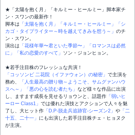
★「太陽を抱く月」「キルミー・ヒールミー」脚本家チ
ン・スワンの最新作！
脚本は
「太陽を抱く月」
「キルミー・ヒールミー」
「シ
カゴ・タイプライター～時を越えてきみを想う～」
のチ
ン・スワン。
演出は
「花様年華〜君といた季節〜」
「ロマンスは必然
に」
「私の恋愛のすべて」
ソン・ジョンヒョン。
★若手注目株のフレッシュな共演！
「コッソンビ 二花院（イファウォン）の秘密」
で主演を
務め、
「人生最高の贈り物～ようこそ、サムグァンハウ
スへ～」
「悪の心を読む者たち」
など様々な作品に出演
し、ますます成長を見せるリョウンと、話題作
「弱いヒ
ーロー Class1」
では優れた演技とアクションで人々を魅
了し、大ヒット作
「D.P-脱走兵追跡官-シーズン2」
や
「二
十五、二十一」
にも出演した若手注目株チェ・ヒョヌク
が主演。