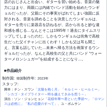
店のおじさんと出会い、ギターを習い始める。音楽の魅
力にはまり、両親には内緒でバンド活動を始めたウンギ
ョルだったが、父親にその事実がばれてしまい強固に反
対される。音楽を諦めることを決意したウンギョルは、
ギターを売りに楽器店を訪ねるが、店から出ると妙な違
和感を感じる…なんとそこは1995年！過去にタイムスリ
ップしてしまったのだ。しかもウンギョルは街角で高校
生だった父イチャンに出くわす！しかも父は耳も聞こ
え、言葉も話していた…未来へ帰る方法を画策するウン
ギョルだったが、なんと高校生の父と共にバンド “ウォー
ターメロンシュガー”を結成することになり…。
■作品紹介
制作国:
制作年:
韓国
2023年
スタッフ:
脚本：チン・スワン
「太陽を抱く月」
「キルミー・ヒールミー」
「シカゴ・タイプライター～時を越えてきみを想う～」
演出：ソン・ジョンヒョン
「花様年華〜君といた季節〜」
「ロマン
スは必然に」「私の恋愛のすべて」
、ユ・ボムサン