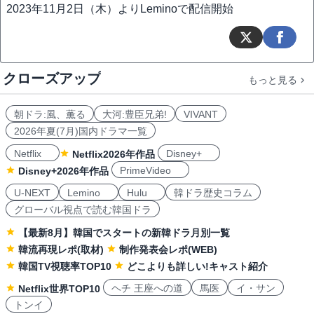
2023年11月2日（木）よりLeminoで配信開始
クローズアップ
もっと見る
朝ドラ:風、薫る
大河:豊臣兄弟!
VIVANT
2026年夏(7月)国内ドラマ一覧
Netflix
Disney+
Netflix2026年作品
PrimeVideo
Disney+2026年作品
U-NEXT
Lemino
Hulu
韓ドラ歴史コラム
グローバル視点で読む韓国ドラ
【最新8月】韓国でスタートの新韓ドラ月別一覧
韓流再現レポ(取材)
制作発表会レポ(WEB)
韓国TV視聴率TOP10
どこよりも詳しい!キャスト紹介
ヘチ 王座への道
馬医
イ・サン
Netflix世界TOP10
トンイ