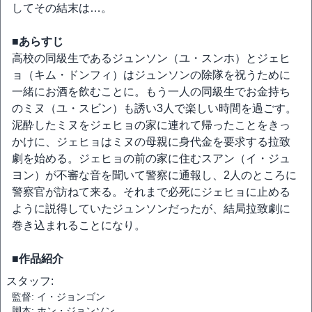
してその結末は…。
■あらすじ
高校の同級生であるジュンソン（ユ・スンホ）とジェヒ
ョ（キム・ドンフィ）はジュンソンの除隊を祝うために
一緒にお酒を飲むことに。もう一人の同級生でお金持ち
のミヌ（ユ・スビン）も誘い3人で楽しい時間を過ごす。
泥酔したミヌをジェヒョの家に連れて帰ったことをきっ
かけに、ジェヒョはミヌの母親に身代金を要求する拉致
劇を始める。ジェヒョの前の家に住むスアン（イ・ジュ
ヨン）が不審な音を聞いて警察に通報し、2人のところに
警察官が訪ねて来る。それまで必死にジェヒョに止める
ように説得していたジュンソンだったが、結局拉致劇に
巻き込まれることになり。
■作品紹介
スタッフ:
監督: イ・ジョンゴン
脚本: ホン・ジョンソン