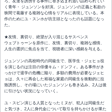
ろ、友達を誘拐する事件に巻き込まれ追い詰められてい
く青年・ ジュンソンを好演。ジュンソンの正義と私欲の
狭間で葛藤する複雑な心情をリアルに表現している。本
作のためにユ・スンホが坊主頭となったのも話題になっ
た。
★友情、裏切り、絶望が入り混じるサスペンス
ウェブトゥーンを原作に、友情、裏切り、複雑な感情、
人生の選択に焦点を当て、視聴者に深い感銘を与える。
ジュンソンの高校時代の同級生で、医学生・ジェヒョ役
を演じるのは注目の俳優キム・ドンフィ。ある事件がき
っかけで退学の危機に陥り、多額の費用が必要なジェヒ
ョは、久々に再会した裕福な家庭の同級生を衝動的に拉
致誘拐し、その場にいたジュンソンも巻き込み、2人は後
に引けない状況になっていく。
ユ・スビン演じる人質となったミヌが、犯人は同級生だ
と気づき、2人に身代金について取引を持ちかけるが果た