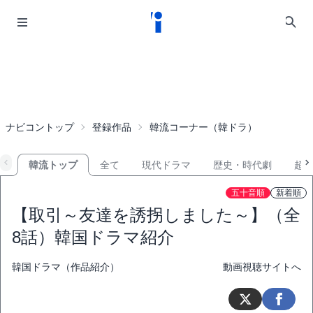
ナビコントップ
登録作品
韓流コーナー（韓ドラ）
韓流トップ
全て
現代ドラマ
歴史・時代劇
超
五十音順
新着順
【取引～友達を誘拐しました～】（全
8話）韓国ドラマ紹介
韓国ドラマ（作品紹介）
動画視聴サイトへ