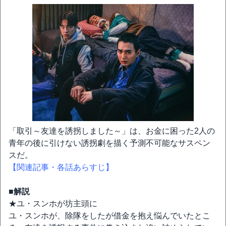
「取引～友達を誘拐しました～」は、お金に困った2人の
青年の後に引けない誘拐劇を描く予測不可能なサスペン
スだ。
【関連記事・各話あらすじ】
■解説
★ユ・スンホが坊主頭に
ユ・スンホが、除隊をしたが借金を抱え悩んでいたとこ