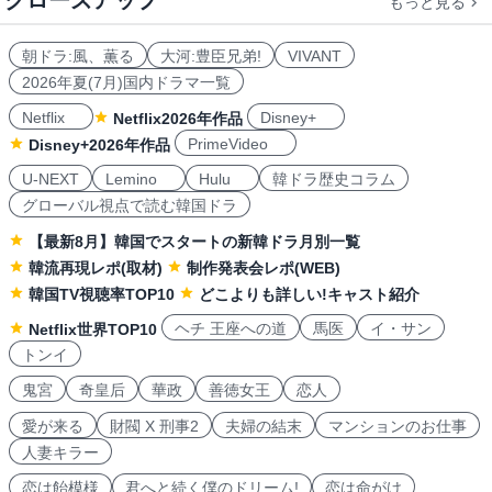
クローズアップ
もっと見る
朝ドラ:風、薫る
大河:豊臣兄弟!
VIVANT
2026年夏(7月)国内ドラマ一覧
Netflix
Disney+
Netflix2026年作品
PrimeVideo
Disney+2026年作品
U-NEXT
Lemino
Hulu
韓ドラ歴史コラム
グローバル視点で読む韓国ドラ
【最新8月】韓国でスタートの新韓ドラ月別一覧
韓流再現レポ(取材)
制作発表会レポ(WEB)
韓国TV視聴率TOP10
どこよりも詳しい!キャスト紹介
ヘチ 王座への道
馬医
イ・サン
Netflix世界TOP10
トンイ
鬼宮
奇皇后
華政
善徳女王
恋人
愛が来る
財閥 X 刑事2
夫婦の結末
マンションのお仕事
人妻キラー
恋は飴模様
君へと続く僕のドリーム!
恋は命がけ