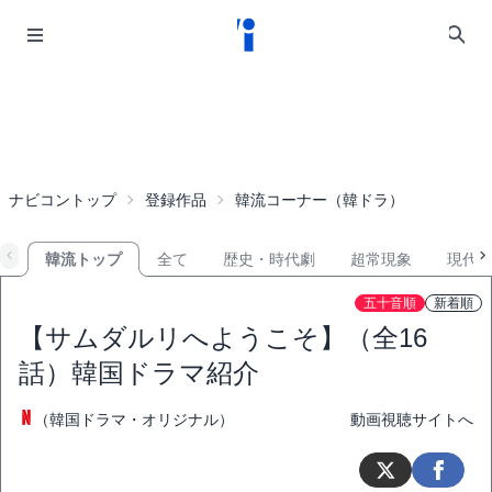
ナビコントップ
登録作品
韓流コーナー（韓ドラ）
韓流トップ
全て
歴史・時代劇
超常現象
現代
五十音順
新着順
【サムダルリへようこそ】（全16
話）韓国ドラマ紹介
（韓国ドラマ・オリジナル）
動画視聴サイトへ