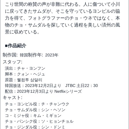
こり世間の称賛の声が非難に代わる。人に傷ついて小川
に戻ってきたサムダが、そこを守っているヨンピルの協
力を得て、フォトグラファーのチョ・ウネではなく、本
物のチョ・サムダルを探していく過程を美しい済州の風
景に収めている。
■作品紹介
制作国:
制作年:
韓国
2023年
スタッフ:
演出：チャ・ヨンフン
脚本：クォン・ヘジュ
原題：웰컴투 삼달리
韓国放送：2023年12月2日より JTBC 土日22：30
配信：2023年12月3日より Netflixシリーズ
キャスト:
チョ・ヨンピル役：チ・チャンウク
チョ・サムダル役：シン・ヘソン
コ・ミジャ役：キム・ミギョン
チョ・パンシク役：ソ・ヒョンチョル
チョ・ジンダル役：シン・ドンミ