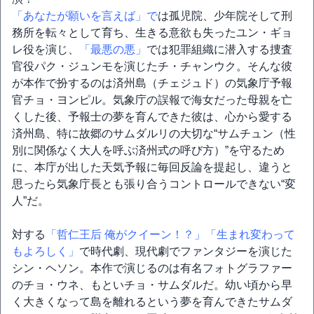
「あなたが願いを言えば」で
は孤児院、少年院そして刑
務所を転々として育ち、生きる意欲も失ったユン・ギョ
レ役を演じ、
「最悪の悪」
では犯罪組織に潜入する捜査
官役パク・ジュンモを演じたチ・チャンウク。そんな彼
が本作で扮するのは済州島（チェジュド）の気象庁予報
官チョ・ヨンピル。気象庁の誤報で海女だった母親を亡
くした後、予報士の夢を育んできた彼は、心から愛する
済州島、特に故郷のサムダルリの大切な“サムチュン（性
別に関係なく大人を呼ぶ済州式の呼び方）”を守るため
に、本庁が出した天気予報に毎回反論を提起し、違うと
思ったら気象庁長とも張り合うコントロールできない“変
人”だ。
対する
「哲仁王后 俺がクイーン！？」
「生まれ変わって
もよろしく」
で時代劇、現代劇でファンタジーを演じた
シン・ヘソン。本作で演じるのは有名フォトグラファー
のチョ・ウネ、もといチョ・サムダルだ。幼い頃から早
く大きくなって島を離れるという夢を育んできたサムダ