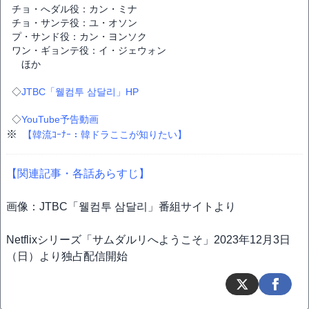
チョ・へダル役：カン・ミナ
チョ・サンテ役：ユ・オソン
プ・サンド役：カン・ヨンソク
ワン・ギョンテ役：イ・ジェウォン
ほか
◇
JTBC「웰컴투 삼달리」HP
◇
YouTube予告動画
※
【韓流ｺｰﾅｰ：韓ドラここが知りたい】
【関連記事・各話あらすじ】
画像：JTBC「웰컴투 삼달리」番組サイトより
Netflixシリーズ「サムダルリへようこそ」2023年12月3日
（日）より独占配信開始