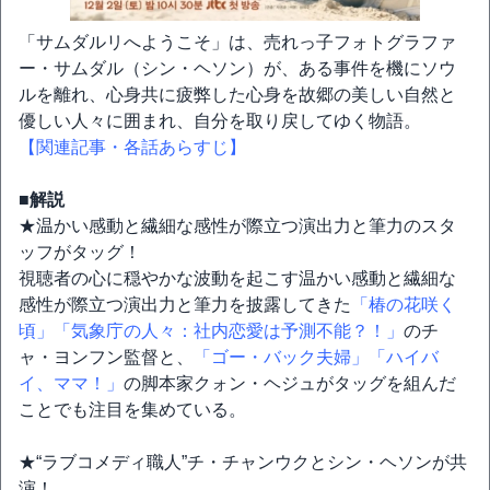
「サムダルリへようこそ」は、売れっ子フォトグラファ
ー・サムダル（シン・ヘソン）が、ある事件を機にソウ
ルを離れ、心身共に疲弊した心身を故郷の美しい自然と
優しい人々に囲まれ、自分を取り戻してゆく物語。
【関連記事・各話あらすじ】
■解説
★温かい感動と繊細な感性が際立つ演出力と筆力のスタ
ッフがタッグ！
視聴者の心に穏やかな波動を起こす温かい感動と繊細な
感性が際立つ演出力と筆力を披露してきた
「椿の花咲く
頃」
「気象庁の人々：社内恋愛は予測不能？！」
のチ
ャ・ヨンフン監督と、
「ゴー・バック夫婦」
「ハイバ
イ、ママ！」
の脚本家クォン・ヘジュがタッグを組んだ
ことでも注目を集めている。
★“ラブコメディ職人”チ・チャンウクとシン・ヘソンが共
演！