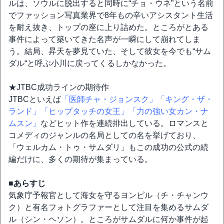
ルは、ソウルに脱出すると同時に“チョ・ウネ”という名前
でファッション写真業界で8年もの辛いアシスタント生活
を耐え抜き、トップの座に上り詰めた。ところがとある
事件によって築いてきた名声が一瞬にして崩れてしま
う。結局、昇天を夢見ていた、そして彼女を今でも“サム
ダル“と呼ぶ小川に戻ってくるしかなかった。
★JTBC成功ラインの期待作
JTBCといえば
「医師チャ・ジョンスク」
「キング・ザ・
ランド」
「ヒップタッチの女王」
「力の強い女カン・ナ
ムスン」
などヒット作を連続排出している。ロマンスと
コメディのジャンルの名局としての名を挙げており、
「ウェルカム・トゥ・サムダリ」もこの成功の公式の続
編だけに、多くの期待が集まっている。
■あらすじ
気象庁予報官として海女を守るヨンピル（チ・チャンウ
ク）と有名フォトグラファーとして注目を集めるサムダ
ル（シン・ヘソン）。ところがサムダルに何か事件が起