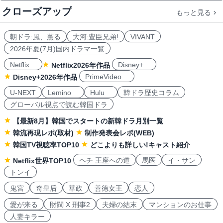
クローズアップ
もっと見る
朝ドラ:風、薫る
大河:豊臣兄弟!
VIVANT
2026年夏(7月)国内ドラマ一覧
Netflix
Disney+
Netflix2026年作品
PrimeVideo
Disney+2026年作品
U-NEXT
Lemino
Hulu
韓ドラ歴史コラム
グローバル視点で読む韓国ドラ
【最新8月】韓国でスタートの新韓ドラ月別一覧
韓流再現レポ(取材)
制作発表会レポ(WEB)
韓国TV視聴率TOP10
どこよりも詳しい!キャスト紹介
ヘチ 王座への道
馬医
イ・サン
Netflix世界TOP10
トンイ
鬼宮
奇皇后
華政
善徳女王
恋人
愛が来る
財閥 X 刑事2
夫婦の結末
マンションのお仕事
人妻キラー