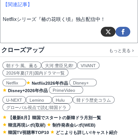
【関連記事】
Netflixシリーズ『椿の花咲く頃』独占配信中！
クローズアップ
もっと見る
朝ドラ:風、薫る
大河:豊臣兄弟!
VIVANT
2026年夏(7月)国内ドラマ一覧
Netflix
Disney+
Netflix2026年作品
PrimeVideo
Disney+2026年作品
U-NEXT
Lemino
Hulu
韓ドラ歴史コラム
グローバル視点で読む韓国ドラ
【最新8月】韓国でスタートの新韓ドラ月別一覧
韓流再現レポ(取材)
制作発表会レポ(WEB)
韓国TV視聴率TOP10
どこよりも詳しい!キャスト紹介