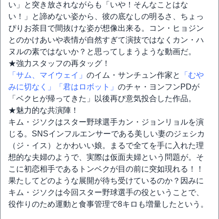
い」と突き放されながらも「いや！そんなことはな
い！」と諦めない姿から、彼の底なしの明るさ、ちょっ
ぴりお茶目で間抜けな姿が想像出来る。コン・ヒョジン
とのかけあいや表情が自然すぎて演技ではなくカン・ハ
ヌルの素ではないか？と思ってしまうような動画だ。
★強力スタッフの再タッグ！
「サム、マイウェイ」
のイム・サンチュン作家と
「むや
みに切なく」
「君はロボット」
のチャ・ヨンフンPDが
「ベクヒが帰ってきた」以後再び意気投合した作品。
★魅力的な共演陣！
キム・ジソクはスター野球選手カン・ジョンリョルを演
じる。SNSインフルエンサーである美しい妻のジェシカ
（ジ・イス）とかわいい娘。まるで全てを手に入れた理
想的な夫婦のようで、実際は仮面夫婦という問題が。そ
こに初恋相手であるトンベクが目の前に突如現れる！！
果たしてどのような展開が待ち受けているのか？因みに
キム・ジソクは今回スター野球選手の役ということで、
役作りのため運動と食事管理で8キロも増量したという。