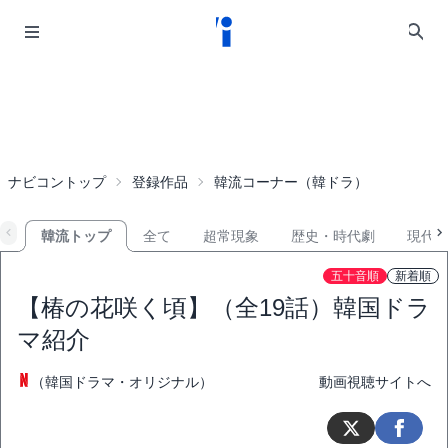
ナビコントップ
登録作品
韓流コーナー（韓ドラ）
韓流トップ
全て
超常現象
歴史・時代劇
現代
五十音順
新着順
【椿の花咲く頃】（全19話）韓国ドラ
マ紹介
（韓国ドラマ・オリジナル）
動画視聴サイトへ