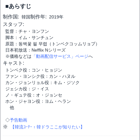
■あらすじ
制作国:
制作年:
韓国
2019年
スタッフ:
監督：チャ・ヨンフン
脚本：イム・サンチュン
原題：동백꽃 필 무렵（トンベクコッムリョプ）
日本初放送：Nefflix Nシリーズ
※価格などは
「動画配信サービス」ページ
へ
キャスト:
トンベク役：コン・ヒョジン
ファン・ヨンシク役：カン・ハヌル
カン・ジョンリョル役：キム・ジソク
ジェシカ役：ジ・イス
ノ・ギュテ役：オ・ジョンセ
ホン・ジャヨン役：ヨム・ヘラン
他
◇
予告動画
※
【韓流ｺｰﾅｰ：韓ドラここが知りたい】