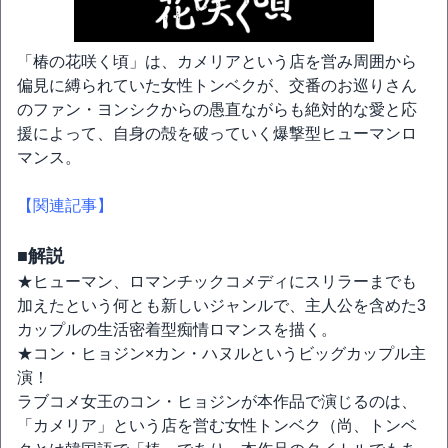
「椿の花咲く頃」は、カメリアという店を営み周囲から
偏見に縛られていた女性トンベクが、交番のお巡りさん
のファン・ヨンシクからの愚直ながらも絶対的な愛と応
援によって、自身の殻を破っていく爆撃型ヒューマンロ
マンス。
【関連記事】
■解説
★ヒューマン、ロマンチックコメディにスリラーまでも
加えたという何とも新しいジャンルで、主人公を含めた3
カップルの生活密着型痴情ロマンスを描く。
★コン・ヒョジン×カン・ハヌルというビッグカップル主
演！
ラブコメ女王のコン・ヒョジンが本作品で演じるのは、
「カメリア」という店を営む女性トンベク（尚、トンベ