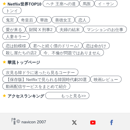
ヘチ 王座への道
馬医
イ・サン
Netflix世界TOP10
トンイ
鬼宮
奇皇后
華政
善徳女王
恋人
愛が来る
財閥 X 刑事2
夫婦の結末
マンションのお仕事
人妻キラー
恋は飴模様
君へと続く僕のドリーム!
恋は命がけ
殺し屋たちの店2
今、不倫が問題ではありません
華流トップページ
次見る韓ドラに迷ったら見るコーナー
【保存版】Netflixで見られる韓国時代劇20選
映画レビュー
動画配信サービスをまとめて紹介
もっと見る>>
アクセスランキング
navicon 2007