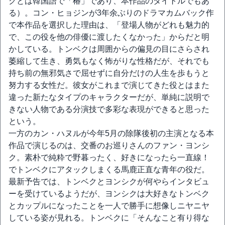
クとは韓国語で「椿」であり、本作品のタイトルでもあ
る）。コン・ヒョジンが3年余ぶりのドラマカムバック作
で本作品を選択した理由は、「登場人物がどれも魅力的
で、この役を他の俳優に渡したくなかった」からだと明
かしている。トンベクは周囲からの偏見の目にさらされ
萎縮して生き、勇気もなく怖がりな性格だが、それでも
持ち前の無邪気さで屈せずに自分だけの人生を歩もうと
努力する女性だ。彼女がこれまで演じてきた役とはまた
違った新たなタイプのキャラクターだが、単純に説明で
きない人物である分演技で多彩な表現ができると思った
という。
一方のカン・ハヌルが今年5月の除隊後初の主演となる本
作品で演じるのは、交番のお巡りさんのファン・ヨンシ
ク。素朴で純粋で野暮ったく、好きになったら一直線！
でトンベクにアタックしまくる馬鹿正直な青年の役だ。
最新予告では、トンベクとヨンシクが何やらインタビュ
ーを受けているようだが、ヨンシクは大好きなトンベク
とカップルになったことを一人で勝手に想像しニヤニヤ
している姿が見れる。トンベクに「そんなこと有り得な