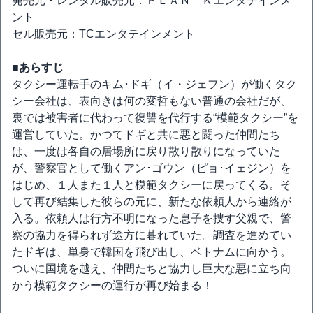
発売元・レンタル販売元：ＰＬＡＮ Ｋエンタテインメ
ント
セル販売元：TCエンタテインメント
■あらすじ
タクシー運転手のキム･ドギ（イ・ジェフン）が働くタク
シー会社は、表向きは何の変哲もない普通の会社だが、
裏では被害者に代わって復讐を代行する“模範タクシー”を
運営していた。かつてドギと共に悪と闘った仲間たち
は、一度は各自の居場所に戻り散り散りになっていた
が、警察官として働くアン･ゴウン（ピョ･イェジン）を
はじめ、１人また１人と模範タクシーに戻ってくる。そ
して再び結集した彼らの元に、新たな依頼人から連絡が
入る。依頼人は行方不明になった息子を捜す父親で、警
察の協力を得られず途方に暮れていた。調査を進めてい
たドギは、単身で韓国を飛び出し、ベトナムに向かう。
ついに国境を越え、仲間たちと協力し巨大な悪に立ち向
かう模範タクシーの運行が再び始まる！