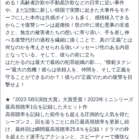
める！高齢者詐欺や不動産詐欺などの日常に近い事件
や、まだ記憶に新しい韓国で実際に起きた大事件をモチ
ーフにした本作は共感ポイントも多く、感情移入できる
からこそ復讐シーンは超痛快！世の中に潜む悪事の非道
さと、無念の被害者たちの想いに寄り添い、手を差し伸
べる復讐代行の過程を繊細に描くことで、真の“正義”とは
何なのかを考えさせられる強いメッセージ性のある内容
となっている。そして、彼らの前に立ち
はだかるのは最大で最凶の犯罪組織の影…。“模範タクシ
ー”最大の危機！彼らは依頼人を、仲間を、そして正義を
守ることができるのか？！彼らの“正義”のための復讐を目
撃せよ！
★『2023 SBS演技大賞』大賞受賞！2023年ミニシリーズ
最高視聴率1位を記録した大ヒット作
高視聴率を記録した前作をも超える圧倒的な人気を得た
シーズン２。回を追うごとに自己最高視聴率を更新し続
け、最終回は瞬間最高視聴率25.6％を記録！ドラマの枠
を超えたド派手なアクションと、スピーディーで痛快な