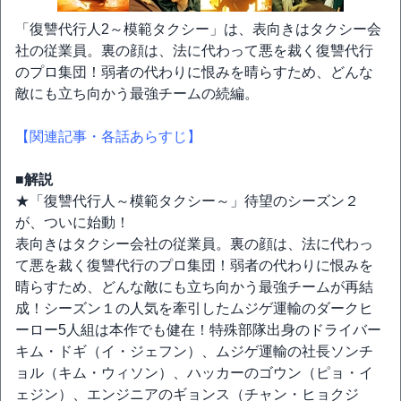
「復讐代行人2～模範タクシー」は、表向きはタクシー会
社の従業員。裏の顔は、法に代わって悪を裁く復讐代行
のプロ集団！弱者の代わりに恨みを晴らすため、どんな
敵にも立ち向かう最強チームの続編。
【関連記事・各話あらすじ】
■解説
★「復讐代行人～模範タクシー～」待望のシーズン２
が、ついに始動！
表向きはタクシー会社の従業員。裏の顔は、法に代わっ
て悪を裁く復讐代行のプロ集団！弱者の代わりに恨みを
晴らすため、どんな敵にも立ち向かう最強チームが再結
成！シーズン１の人気を牽引したムジゲ運輸のダークヒ
ーロー5人組は本作でも健在！特殊部隊出身のドライバー
キム・ドギ（イ・ジェフン）、ムジゲ運輸の社長ソンチ
ョル（キム・ウィソン）、ハッカーのゴウン（ピョ・イ
ェジン）、エンジニアのギョンス（チャン・ヒョクジ