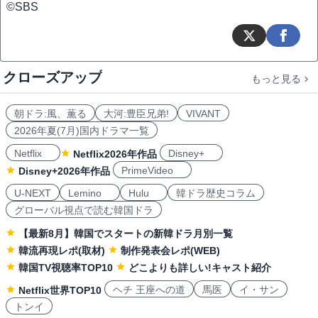
©SBS
クローズアップ
もっと見る
朝ドラ:風、薫る
大河:豊臣兄弟!
VIVANT
2026年夏(7月)国内ドラマ一覧
Netflix
Disney+
Netflix2026年作品
PrimeVideo
Disney+2026年作品
U-NEXT
Lemino
Hulu
韓ドラ歴史コラム
グローバル視点で読む韓国ドラ
【最新8月】韓国でスタートの新韓ドラ月別一覧
韓流再現レポ(取材)
制作発表会レポ(WEB)
韓国TV視聴率TOP10
どこよりも詳しい!キャスト紹介
ヘチ 王座への道
馬医
イ・サン
Netflix世界TOP10
トンイ