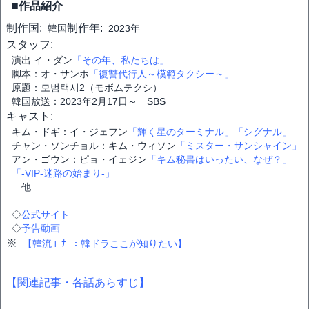
■作品紹介
制作国:
制作年:
韓国
2023年
スタッフ:
演出:イ・ダン
「その年、私たちは」
脚本：オ・サンホ
「復讐代行人～模範タクシー～」
原題：모범택시2（モボムテクシ）
韓国放送：2023年2月17日～ SBS
キャスト:
キム・ドギ：イ・ジェフン
「輝く星のターミナル」
「シグナル」
チャン・ソンチョル：キム・ウィソン
「ミスター・サンシャイン」
アン・ゴウン：ピョ・イェジン
「キム秘書はいったい、なぜ？」
「-VIP-迷路の始まり-」
他
◇
公式サイト
◇
予告動画
※
【韓流ｺｰﾅｰ：韓ドラここが知りたい】
【関連記事・各話あらすじ】