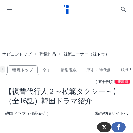
ナビコントップ
登録作品
韓流コーナー（韓ドラ）
韓流トップ
全て
超常現象
歴史・時代劇
現代
五十音順
新着順
【復讐代行人２～模範タクシー～】
（全16話）韓国ドラマ紹介
韓国ドラマ（作品紹介）
動画視聴サイトへ