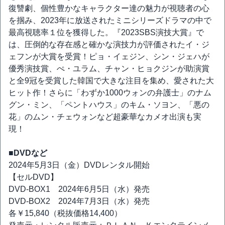
復讐劇、個性豊かなキャラクター達の魅力が視聴者の心
を掴み、2023年に放送されたミニシリーズドラマの中で
最高視聴率１位を獲得した。『2023SBS演技大賞』で
は、圧倒的な存在感と確かな演技力が評価されたイ・ジ
ェフンが大賞を受賞！ピョ・イェジン、シン・ジェハが
優秀演技賞、ぺ・ユラム、チャン・ヒョクジンが助演賞
と全9冠を受賞した韓国で大きな注目を集め、愛された大
ヒット作！さらに「わずか1000ウォンの弁護士」のナム
グン・ミン、「ペントハウス」のキム・ソヨン、「悪の
花」のムン・チェウォンなど超豪華なカメオ出演も実
現！
■DVDなど
2024年5月3日（金）DVDレンタル開始
【セルDVD】
DVD-BOX1 2024年6月5日（水）発売
DVD-BOX2 2024年7月3日（水）発売
各￥15,840（税抜価格14,400）