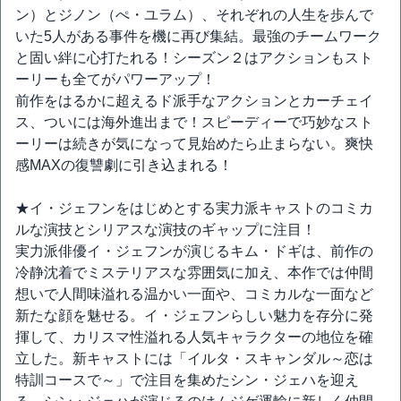
ン）とジノン（ぺ・ユラム）、それぞれの人生を歩んで
いた5人がある事件を機に再び集結。最強のチームワーク
と固い絆に心打たれる！シーズン２はアクションもスト
ーリーも全てがパワーアップ！
前作をはるかに超えるド派手なアクションとカーチェイ
ス、ついには海外進出まで！スピーディーで巧妙なスト
ーリーは続きが気になって見始めたら止まらない。爽快
感MAXの復讐劇に引き込まれる！
★イ・ジェフンをはじめとする実力派キャストのコミカ
ルな演技とシリアスな演技のギャップに注目！
実力派俳優イ・ジェフンが演じるキム・ドギは、前作の
冷静沈着でミステリアスな雰囲気に加え、本作では仲間
想いで人間味溢れる温かい一面や、コミカルな一面など
新たな顔を魅せる。イ・ジェフンらしい魅力を存分に発
揮して、カリスマ性溢れる人気キャラクターの地位を確
立した。新キャストには「イルタ・スキャンダル～恋は
特訓コースで～」で注目を集めたシン・ジェハを迎え