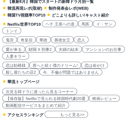
【最新8月】韓国でスタートの新韓ドラ月別一覧
韓流再現レポ(取材)
制作発表会レポ(WEB)
韓国TV視聴率TOP10
どこよりも詳しい!キャスト紹介
ヘチ 王座への道
馬医
イ・サン
Netflix世界TOP10
トンイ
鬼宮
奇皇后
華政
善徳女王
恋人
愛が来る
財閥 X 刑事2
夫婦の結末
マンションのお仕事
人妻キラー
恋は飴模様
君へと続く僕のドリーム!
恋は命がけ
殺し屋たちの店2
今、不倫が問題ではありません
華流トップページ
次見る韓ドラに迷ったら見るコーナー
【保存版】Netflixで見られる韓国時代劇20選
映画レビュー
動画配信サービスをまとめて紹介
もっと見る>>
アクセスランキング