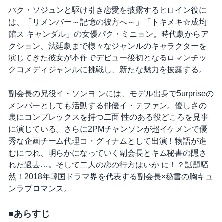
パク・ソジュンと駆け引き恋愛を披露するヒロイン役に
は、「リメンバー～記憶の彼方へ～」「トキメキ☆成均
館ス キャンダル」の女優パク・ミニョン。時代劇からア
クション、法廷劇まで様々なジャンルのキャラクターを
演じてきた彼女が本作でデビュー後初となるロマンチッ
クコメディジャンルに挑戦し、新たな魅力を披露する。
副会長の兄役イ・ソンヨ ンには、モデル出身で5urpriseの
メンバーとしても活動する俳優イ・テファン。優しさの
裏にコンプレックスを持つ二面 性のある役どころを見事
に演じている。さらに2PMチャンソンが超イケメンで優
秀な企画チーム代理コ・グィナムとして出演！物語が進
むにつれ、明らかになっていく副会長とキム秘書の隠さ
れた過去…。そして二人の恋の行方はいか に！？話題騒
然！2018年韓国ドラマ界を代表する副会長×秘書の胸キュ
ンラブロマンス。
■あらすじ