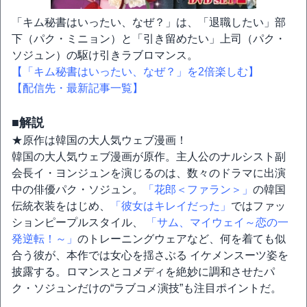
「キム秘書はいったい、なぜ？」は、「退職したい」部
下（パク・ミニョン）と「引き留めたい」上司（パク・
ソジュン）の駆け引きラブロマンス。
【「キム秘書はいったい、なぜ？」を2倍楽しむ】
【配信先・最新記事一覧】
■解説
★原作は韓国の大人気ウェブ漫画！
韓国の大人気ウェブ漫画が原作。主人公のナルシスト副
会長イ・ヨンジュンを演じるのは、数々のドラマに出演
中の俳優パク・ソジュン。
「花郎＜ファラン＞」
の韓国
伝統衣装をはじめ、
「彼女はキレイだった」
ではファッ
ションピープルスタイル、
「サム、マイウェイ～恋の一
発逆転！～」
のトレーニングウェアなど、何を着ても似
合う彼が、本作では女心を揺さぶる イケメンスーツ姿を
披露する。ロマンスとコメディを絶妙に調和させたパ
ク・ソジュンだけの“ラブコメ演技”も注目ポイントだ。