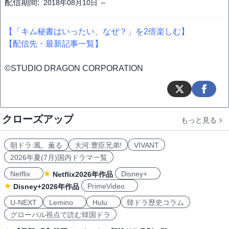
配信期間:
2018年08月10日 ～
【「キム秘書はいったい、なぜ？」を2倍楽しむ】
【配信先・最新記事一覧】
©STUDIO DRAGON CORPORATION
クローズアップ
もっと見る
朝ドラ:風、薫る
大河:豊臣兄弟!
VIVANT
2026年夏(7月)国内ドラマ一覧
Netflix
Disney+
Netflix2026年作品
PrimeVideo
Disney+2026年作品
U-NEXT
Lemino
Hulu
韓ドラ歴史コラム
グローバル視点で読む韓国ドラ