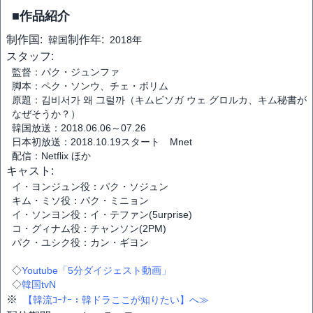
■作品紹介
制作国:
制作年:
韓国
2018年
スタッフ:
監督：パク・ジュンファ
脚本：ペク・ソンウ、チェ・ボリム
原題：김비서가 왜 그럴까（キムビソガ ウェ グロルカ、キム秘書が
なぜそうか？）
韓国放送：2018.06.06～07.26
日本初放送：2018.10.19スタート Mnet
配信：Netflix ほか
キャスト:
イ・ヨンジュン役：パク・ソジュン
キム・ミソ役：パク・ミニョン
イ・ソンヨン役：イ・テファン(5urprise)
コ・グィナム役：チャンソン(2PM)
パク・ユシク役：カン・ギヨン
◇
Youtube「5分ダイジェスト動画」
◇
韓国tvN
※
【韓流ｺｰﾅｰ：韓ドラここが知りたい】へ≫