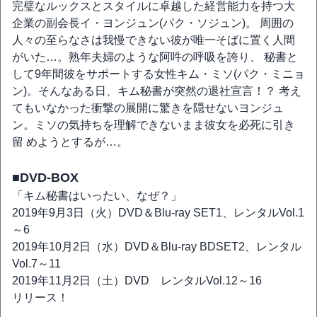
完璧なルックスとスタイルに卓越した経営能力を持つ大
企業の副会長イ・ヨンジュン(パク・ソジュン)。 周囲の
人々の至らなさは我慢できない彼が唯一そばに置く人間
がいた…。熟年夫婦のような阿吽の呼吸を誇り、 秘書と
して9年間彼をサポートする女性キム・ミソ(パク・ミニョ
ン)。そんなある日、キム秘書が突然の退社宣言！？ 考え
てもいなかった衝撃の展開に驚きを隠せないヨンジュ
ン。ミソの気持ちを理解できないまま彼女を必死に引き
留 めようとするが…。
■DVD-BOX
「キム秘書はいったい、なぜ？」
2019年9月3日（火）DVD＆Blu-ray SET1、レンタルVol.1
～6
2019年10月2日（水）DVD＆Blu-ray BDSET2、レンタル
Vol.7～11
2019年11月2日（土）DVD レンタルVol.12～16
リリース！