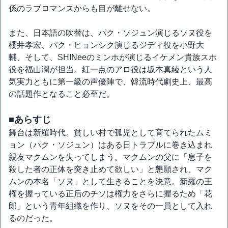
係のラブロマンスからも目が離せない。
また、日本語の吹替は、パク・ソジュン演じるソヌ役を
櫻井孝宏、パク・ヒョンシク演じるジディ役を小野大
輔、そして、SHINeeのミンホが演じるイケメン貴族スホ
役を福山潤が担当。紅一点のアロ役は坂本真綾という人
気実力ともに第一級の声優陣で、韓流時代劇史上、最高
の話題作となること必至だ。
■あらすじ
舞台は新羅時代。貧しい村で孤児として育てられたムミ
ョン（パク・ソジュン）はある日トラブルに巻き込まれ
親友マクムンを失ってしまう。マクムンの父に「息子を
殺した者の正体を突き止めて欲しい」と懇願され、マク
ムンの本名「ソヌ」として生きることを決意。新羅の王
権を握っている正后のチソは権力をさらに握るため「花
郎」という青年組織を作り、ソヌをその一員として入れ
るのだった。