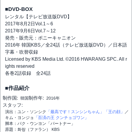
■DVD-BOX
レンタル【テレビ放送版DVD】
2017年8月2日Vol.1～6
2017年9月6日Vol.7～12
発売・販売元：ポニーキャニオン
2016年 韓国KBS／全24話（テレビ放送版DVD）／日本語
字幕・吹替収録
Licensed by KBS Media Ltd. ©2016 HWARANG SPC. All r
ights reserved
各巻2話収録 全24話
■作品紹介
制作国:
制作年:
韓国
2016年
スタッフ:
演出：ユン・ソンシク
「最高です！スンシンちゃん」
「王の顔」
／
キム・ヨンジョ
「百済の王 クンチョゴワン」
脚本：パク・ウンヨン「パートナー」
原題：화랑（ファラン） KBS