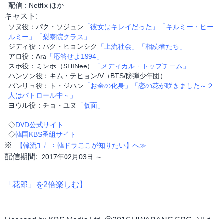
配信：Netflix ほか
キャスト:
ソヌ役：パク・ソジュン
「彼女はキレイだった」
「キルミー・ヒー
ルミー」
「梨泰院クラス」
ジディ役：パク・ヒョンシク
「上流社会」
「相続者たち」
アロ役：Ara
「応答せよ1994」
スホ役：ミンホ（SHINee）
「メディカル・トップチーム」
ハンソン役：キム・テヒョン/V（BTS/防弾少年団）
パンリュ役：ト・ジハン
「お金の化身」
「恋の花が咲きました～２
人はパトロール中～」
ヨウル役：チョ・ユヌ
「仮面」
◇
DVD公式サイト
◇
韓国KBS番組サイト
※
【韓流ｺｰﾅｰ：韓ドラここが知りたい】へ≫
配信期間:
2017年02月03日 ～
「花郎」を2倍楽しむ】