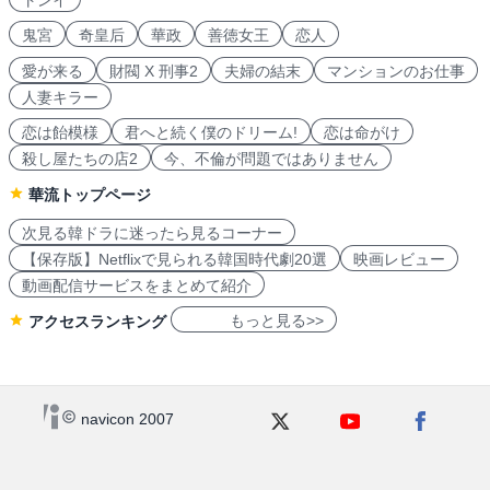
トンイ
鬼宮
奇皇后
華政
善徳女王
恋人
愛が来る
財閥 X 刑事2
夫婦の結末
マンションのお仕事
人妻キラー
恋は飴模様
君へと続く僕のドリーム!
恋は命がけ
殺し屋たちの店2
今、不倫が問題ではありません
華流トップページ
次見る韓ドラに迷ったら見るコーナー
【保存版】Netflixで見られる韓国時代劇20選
映画レビュー
動画配信サービスをまとめて紹介
もっと見る>>
アクセスランキング
navicon 2007