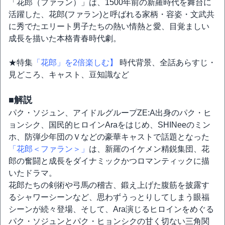
「花郎（ファラン）」は、1500年前の新羅時代を舞台に
活躍した、花郎(ファラン)と呼ばれる家柄・容姿・文武共
に秀でたエリート男子たちの熱い情熱と愛、目覚ましい
成長を描いた本格青春時代劇。
★特集
「花郎」を2倍楽しむ】
時代背景、全話あらすじ・
見どころ、キャスト、豆知識など
■解説
パク・ソジュン、アイドルグループZE:A出身のパク・ヒ
ョンシク、国民的ヒロインAraをはじめ、SHINeeのミン
ホ、防弾少年団のＶなどの豪華キャストで話題となった
「花郎＜ファラン＞」
は、新羅のイケメン精鋭集団、花
郎の奮闘と成長をダイナミックかつロマンティックに描
いたドラマ。
花郎たちの剣術や弓馬の稽古、鍛え上げた腹筋を披露す
るシャワーシーンなど、思わずうっとりしてしまう眼福
シーンが続々登場、そして、Ara演じるヒロインをめぐる
パク・ソジュンとパク・ヒョンシクの甘く切ない三角関