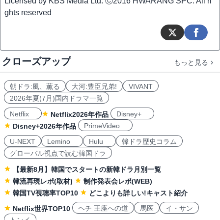
Licensed by KBS Media Ltd. ⓒ2016 HWARANG SPC. All ri
ghts reserved
クローズアップ
もっと見る
朝ドラ:風、薫る
大河:豊臣兄弟!
VIVANT
2026年夏(7月)国内ドラマ一覧
Netflix
Disney+
Netflix2026年作品
PrimeVideo
Disney+2026年作品
U-NEXT
Lemino
Hulu
韓ドラ歴史コラム
グローバル視点で読む韓国ドラ
【最新8月】韓国でスタートの新韓ドラ月別一覧
韓流再現レポ(取材)
制作発表会レポ(WEB)
韓国TV視聴率TOP10
どこよりも詳しい!キャスト紹介
ヘチ 王座への道
馬医
イ・サン
Netflix世界TOP10