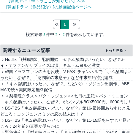
【韓流ｺｰﾅｰ：韓ドラここが知りたい】へ≫
[韓国ドラマ（作品紹介）]の動画配信ページへ
1
検索結果
1
件中
1
～
1
件を表示しています。
関連するニュース記事
もっと見る
Netflix「鉄槌教師」配信開始 ≪
キム秘書
はいったい、
なぜ
？
≫
イ・テファンがサプライズ出演、キム・ムヨルと激突
韓国ドラマファンの声を反映、V FASTチャンネルで「
キム秘書
はい
ったい、
なぜ
？
」「財閥家の末息子」など年末年始特別編成
「
キム秘書
はいったい、
なぜ
？
」などパク・ソジュン出演作、ABE
MAで続々期間限定無料配信
＜梨泰院クラス＞パク・ソジュン×＜七日の王妃＞パク・ミニョン
「
キム秘書
はいったい、
なぜ
？
」がシンプルBOX5000円、6000円に！
BS-TBS「
キム秘書
はいったい、
なぜ
？
」第16-最終回あらすじと見
どころ：ヨンジュンとミソの恋の結末は！
？
BS-TBS「
キム秘書
はいったい、
なぜ
？
」第11-15話あらすじと見ど
ころ：24年前の真実が明らかに
緊急決定！「梨泰院クラス」「
キム秘書
はいったい、
なぜ
？
」主演