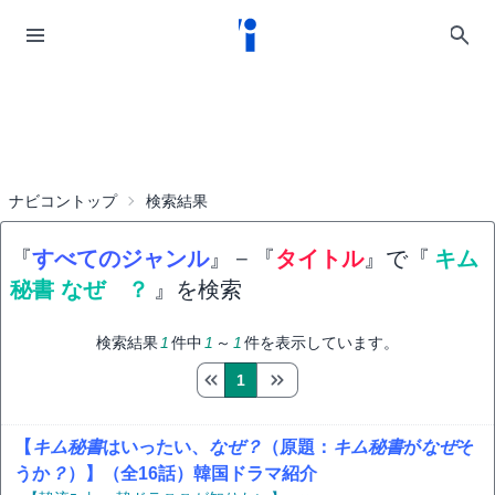
ナビコントップ
検索結果
『
すべてのジャンル
』
−
『
タイトル
』で『
キム
秘書 なぜ ？
』を検索
検索結果
1
件中
1
～
1
件を表示しています。
1
【
キム秘書
はいったい、
なぜ
？
（原題：
キム秘書
が
なぜ
そ
うか
？
）】（全16話）韓国ドラマ紹介