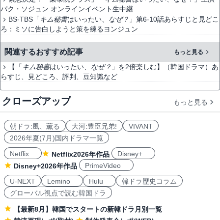
パク・ソジュン オンラインイベント生中継
BS-TBS「
キム秘書
はいったい、
なぜ
？
」第6-10話あらすじと見どこ
ろ：ミソに告白しようと策を練るヨンジュン
関連するおすすめ記事
もっと見る
【「
キム秘書
はいったい、
なぜ
？
」を2倍楽しむ】（韓国ドラマ）あ
らすじ、見どころ、評判、豆知識など
クローズアップ
もっと見る
朝ドラ:風、薫る
大河:豊臣兄弟!
VIVANT
2026年夏(7月)国内ドラマ一覧
Netflix
Disney+
Netflix2026年作品
PrimeVideo
Disney+2026年作品
U-NEXT
Lemino
Hulu
韓ドラ歴史コラム
グローバル視点で読む韓国ドラ
【最新8月】韓国でスタートの新韓ドラ月別一覧