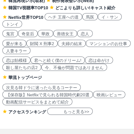
韓流再現レポ(取材)
制作発表会レポ(WEB)
韓国TV視聴率TOP10
どこよりも詳しい!キャスト紹介
ヘチ 王座への道
馬医
イ・サン
Netflix世界TOP10
トンイ
鬼宮
奇皇后
華政
善徳女王
恋人
愛が来る
財閥 X 刑事2
夫婦の結末
マンションのお仕事
人妻キラー
恋は飴模様
君へと続く僕のドリーム!
恋は命がけ
殺し屋たちの店2
今、不倫が問題ではありません
華流トップページ
次見る韓ドラに迷ったら見るコーナー
【保存版】Netflixで見られる韓国時代劇20選
映画レビュー
動画配信サービスをまとめて紹介
もっと見る>>
アクセスランキング