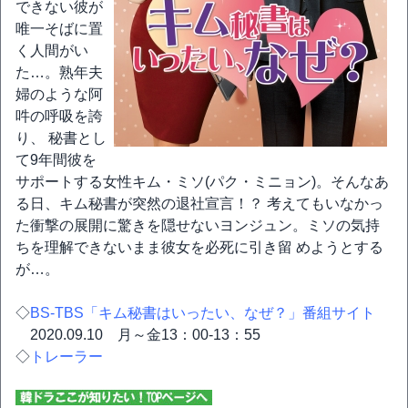
できない彼が
唯一そばに置
く人間がい
た…。熟年夫
婦のような阿
吽の呼吸を誇
り、 秘書とし
て9年間彼を
サポートする女性キム・ミソ(パク・ミニョン)。そんなあ
る日、キム秘書が突然の退社宣言！？ 考えてもいなかっ
た衝撃の展開に驚きを隠せないヨンジュン。ミソの気持
ちを理解できないまま彼女を必死に引き留 めようとする
が…。
◇
BS-TBS「キム秘書はいったい、なぜ？」番組サイト
2020.09.10 月～金13：00-13：55
◇
トレーラー