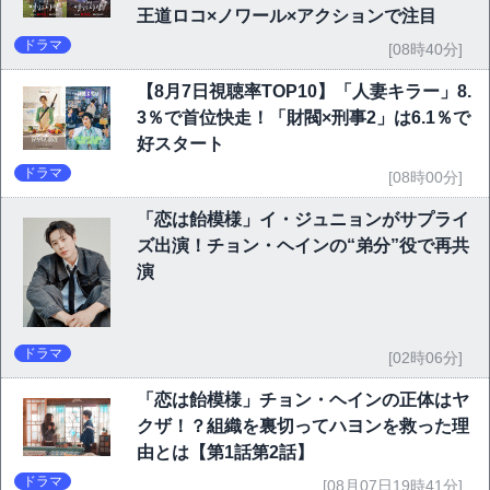
王道ロコ×ノワール×アクションで注目
ドラマ
[08時40分]
【8月7日視聴率TOP10】「人妻キラー」8.
3％で首位快走！「財閥×刑事2」は6.1％で
好スタート
ドラマ
[08時00分]
「恋は飴模様」イ・ジュニョンがサプライ
ズ出演！チョン・ヘインの“弟分”役で再共
演
ドラマ
[02時06分]
「恋は飴模様」チョン・ヘインの正体はヤ
クザ！？組織を裏切ってハヨンを救った理
由とは【第1話第2話】
ドラマ
[08月07日19時41分]