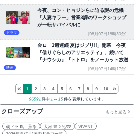
今夜、コン・ヒョジンらに迫る謎の危機
「人妻キラー」営業3課のワークショップ
が一転サバイバルに
ドラマ
[08月07日18時30分]
金ロ「3週連続 夏はジブリ!!」開幕 今夜
『借りぐらしのアリエッティ』、続いて
『ナウシカ』『トトロ』をノーカット放送
映画
[08月07日14時17分]
1
2
3
4
5
6
7
8
9
10
96591
件中
1
～
15
件を表示しています。
クローズアップ
もっと見る
朝ドラ:風、薫る
大河:豊臣兄弟!
VIVANT
2026年夏(7月)国内ドラマ一覧