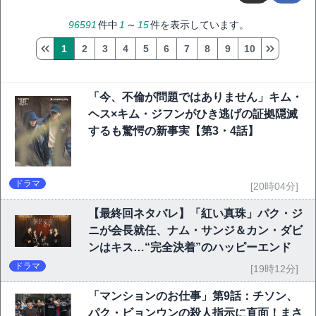
96591
件中
1
～
15
件を表示しています。
1
2
3
4
5
6
7
8
9
10
「今、不倫が問題ではありません」キム・
ヘス×キム・ジフンがひき逃げの証拠隠滅
するも驚愕の新事実【第3・4話】
ドラマ
[20時04分]
【最終回ネタバレ】「紅い真珠」パク・ジ
ニが会長就任、ナム・サンジ＆カン・ダビ
ンはキス…“完全決着”のハッピーエンド
ドラマ
[19時12分]
「マンションのお仕事」第9話：チソン、
パク・ビョンウンの殺人指示に直面！まさ