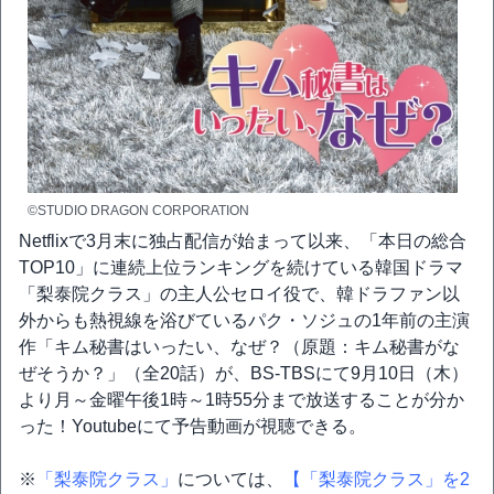
©STUDIO DRAGON CORPORATION
Netflixで3月末に独占配信が始まって以来、「本日の総合
TOP10」に連続上位ランキングを続けている韓国ドラマ
「梨泰院クラス」の主人公セロイ役で、韓ドラファン以
外からも熱視線を浴びているパク・ソジュの1年前の主演
作「キム秘書はいったい、なぜ？（原題：キム秘書がな
ぜそうか？」（全20話）が、BS-TBSにて9月10日（木）
より月～金曜午後1時～1時55分まで放送することが分か
った！Youtubeにて予告動画が視聴できる。
※
「梨泰院クラス」
については、
【「梨泰院クラス」を2