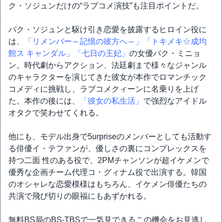
ク・ソジュンだけの“ラブコメ演技”も注目ポイントだ。
パク・ソジュンと駆け引き恋愛を披露するヒロイン役に
は、
「リメンバー～記憶の彼方へ～」
「トキメキ☆成均
館ス キャンダル」
「七日の王妃」
の女優パク・ミニョ
ン。時代劇からアクション、法廷劇まで様々なジャンル
のキャラクターを演じてきた彼女が本作でロマンチック
コメディに挑戦し、ラブコメクィーンに名乗りを上げ
た。本作の後には、
「彼女の私生活」
で強烈なアイドル
オタクで笑わせてくれる。
他にも、モデル出身で5urpriseのメンバーとしても活動す
る俳優イ・テファンが、優しさの裏にコンプレックスを
持つ二面 性のある役で、2PMチャンソンが超イケメンで
優秀な企画チーム代理コ・グィナム役で出演する。韓国
のオシャレな恋愛模様はもちろん、イケメン俳優たちの
共演で飛び切りの眼福にもあずかれる。
無料BS局のBS-TBSで一気見できるこの機会をお見逃し