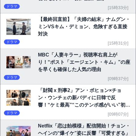
ドラマ
[15時33分]
【最終回直前】「夫婦の結末」ナムグン・
ミンVSキム・デミョン、危険すぎる直接
対決
ドラマ
[15時31分]
MBC「人妻キラー」視聴率右肩上が
り！“ポスト「エージェント・キム」”の座
を早くも確保した人気の理由
ドラマ
[09時37分]
「財閥 x 刑事2」アン・ボヒョン×チョ
ン・ウンチェの新バディに日韓で反
響！“ケミ最高”“このテンポ感がいい”初回
6.1％で好発進
ドラマ
[09時07分]
Netflix「恋は飴模様」配信開始！チョン・
ヘインの“爆イケ”姿に反響「可愛すぎる」