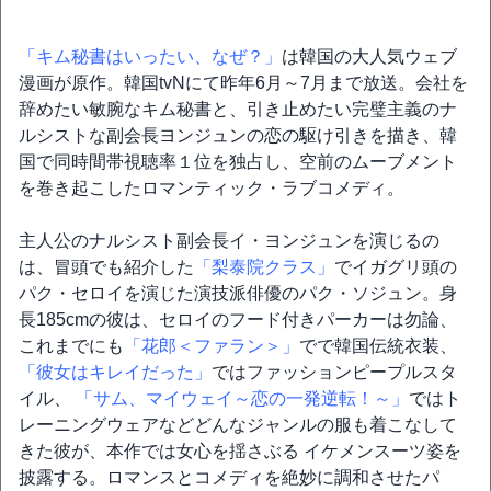
「キム秘書はいったい、なぜ？」
は韓国の大人気ウェブ
漫画が原作。韓国tvNにて昨年6月～7月まで放送。会社を
辞めたい敏腕なキム秘書と、引き止めたい完璧主義のナ
ルシストな副会長ヨンジュンの恋の駆け引きを描き、韓
国で同時間帯視聴率１位を独占し、空前のムーブメント
を巻き起こしたロマンティック・ラブコメディ。
主人公のナルシスト副会長イ・ヨンジュンを演じるの
は、冒頭でも紹介した
「梨泰院クラス」
でイガグリ頭の
パク・セロイを演じた演技派俳優のパク・ソジュン。身
長185cmの彼は、セロイのフード付きパーカーは勿論、
これまでにも
「花郎＜ファラン＞」
でで韓国伝統衣装、
「彼女はキレイだった」
ではファッションピープルスタ
イル、
「サム、マイウェイ～恋の一発逆転！～」
ではト
レーニングウェアなどどんなジャンルの服も着こなして
きた彼が、本作では女心を揺さぶる イケメンスーツ姿を
披露する。ロマンスとコメディを絶妙に調和させたパ