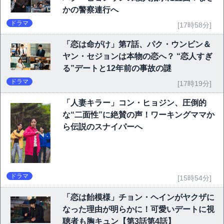
かの警察連行へ
ドラマ
[17時58分]
「恋は命がけ」第7話、パク・ウンビン＆
ヤン・セジョンは本物の恋へ？ “恋人すぎ
る”デートと12年前の事故の謎
ドラマ
[17時19分]
「人妻キラー」コン・ヒョジン、圧倒的
な“二面性”に絶賛の声！ワーキングママか
ら伝説のスナイパーへ
ドラマ
[15時54分]
「恋は飴模様」チョン・ヘインがヤクザに
なった理由が明らかに！可愛いデートに視
聴者も胸キュン【第3話第4話】