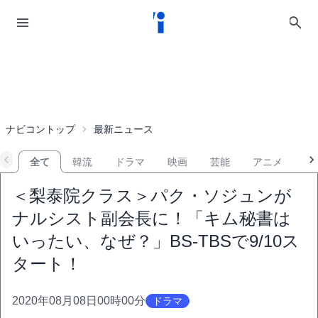
ナビコントップ
最新ニュース
全て
韓流
ドラマ
映画
芸能
アニメ
音
＜梨泰院クラス＞パク・ソジュンが
ナルシスト副会長に！「キム秘書は
いったい、なぜ？」BS-TBSで9/10ス
タート！
2020年08月08日00時00分
ドラマ