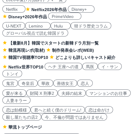
Netflix
Disney+
Netflix2026年作品
PrimeVideo
Disney+2026年作品
U-NEXT
Lemino
Hulu
韓ドラ歴史コラム
グローバル視点で読む韓国ドラ
【最新8月】韓国でスタートの新韓ドラ月別一覧
韓流再現レポ(取材)
制作発表会レポ(WEB)
韓国TV視聴率TOP10
どこよりも詳しい!キャスト紹介
ヘチ 王座への道
馬医
イ・サン
Netflix世界TOP10
トンイ
鬼宮
奇皇后
華政
善徳女王
恋人
愛が来る
財閥 X 刑事2
夫婦の結末
マンションのお仕事
人妻キラー
恋は飴模様
君へと続く僕のドリーム!
恋は命がけ
殺し屋たちの店2
今、不倫が問題ではありません
華流トップページ