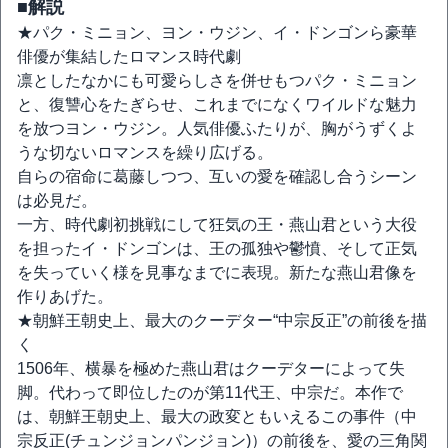
■解説
★パク・ミニョン、ヨン・ウジン、イ・ドンゴンら豪華
俳優が集結したロマンス時代劇
凛としたなかにも可愛らしさを併せもつパク・ミニョン
と、復讐心をたぎらせ、これまでになくワイルドな魅力
を放つヨン・ウジン。人気俳優ふたりが、胸がうずくよ
うな切ないロマンスを繰り広げる。
自らの宿命に葛藤しつつ、互いの愛を確認し合うシーン
は必見だ。
一方、時代劇初挑戦にして狂気の王・燕山君という大役
を担ったイ・ドンゴンは、王の孤独や鬱憤、そして正気
を失っていく様を見事なまでに表現。新たな燕山君像を
作りあげた。
★朝鮮王朝史上、最大のクーデター“中宗反正”の前後を描
く
1506年、横暴を極めた燕山君はクーデターによって失
脚。代わって即位したのが第11代王、中宗だ。本作で
は、朝鮮王朝史上、最大の政変ともいえるこの事件（中
宗反正(チュンジョンパンジョン)）の前後を、愛の三角関