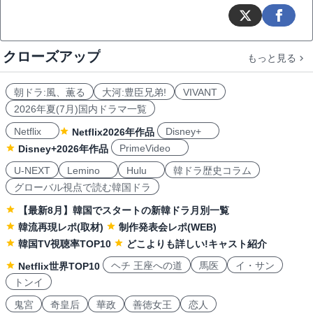
クローズアップ
もっと見る
朝ドラ:風、薫る
大河:豊臣兄弟!
VIVANT
2026年夏(7月)国内ドラマ一覧
Netflix
Disney+
Netflix2026年作品
PrimeVideo
Disney+2026年作品
U-NEXT
Lemino
Hulu
韓ドラ歴史コラム
グローバル視点で読む韓国ドラ
【最新8月】韓国でスタートの新韓ドラ月別一覧
韓流再現レポ(取材)
制作発表会レポ(WEB)
韓国TV視聴率TOP10
どこよりも詳しい!キャスト紹介
ヘチ 王座への道
馬医
イ・サン
Netflix世界TOP10
トンイ
鬼宮
奇皇后
華政
善徳女王
恋人