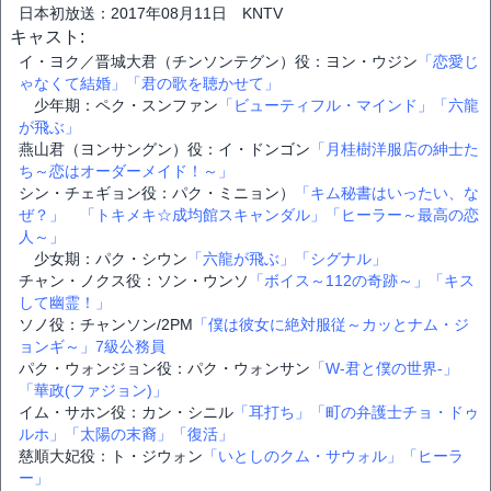
日本初放送：2017年08月11日 KNTV
キャスト:
イ・ヨク／晋城大君（チンソンテグン）役：ヨン・ウジン
「恋愛じ
ゃなくて結婚」
「君の歌を聴かせて」
少年期：ペク・スンファン
「ビューティフル・マインド」
「六龍
が飛ぶ」
燕山君（ヨンサングン）役：イ・ドンゴン
「月桂樹洋服店の紳士た
ち～恋はオーダーメイド！～」
シン・チェギョン役：パク・ミニョン）
「キム秘書はいったい、な
ぜ？」
「トキメキ☆成均館スキャンダル」
「ヒーラー～最高の恋
人～」
少女期：パク・シウン
「六龍が飛ぶ」
「シグナル」
チャン・ノクス役：ソン・ウンソ
「ボイス～112の奇跡～」
「キス
して幽霊！」
ソノ役：チャンソン/2PM
「僕は彼女に絶対服従～カッとナム・ジ
ョンギ～」
7級公務員
パク・ウォンジョン役：パク・ウォンサン
「W-君と僕の世界-」
「華政(ファジョン)」
イム・サホン役：カン・シニル
「耳打ち」
「町の弁護士チョ・ドゥ
ルホ」
「太陽の末裔」
「復活」
慈順大妃役：ト・ジウォン
「いとしのクム・サウォル」
「ヒーラ
ー」