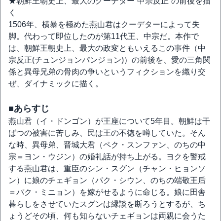
★朝鮮王朝史上、最大のクーデター“中宗反正”の前後を描
く
1506年、横暴を極めた燕山君はクーデターによって失
脚。代わって即位したのが第11代王、中宗だ。本作で
は、朝鮮王朝史上、最大の政変ともいえるこの事件（中
宗反正(チュンジョンパンジョン)）の前後を、愛の三角関
係と異母兄弟の骨肉の争いというフィクションを織り交
ぜ、ダイナミックに描く。
■あらすじ
燕山君（イ・ドンゴン）が王座について5年目。朝鮮は干
ばつの被害に苦しみ、民は王の不徳を噂していた。そん
な時、異母弟、晋城大君（ペク・スンファン、のちの中
宗＝ヨン・ウジン）の婚礼話が持ち上がる。ヨクを警戒
する燕山君は、重臣のシン・スグン（チャン・ヒョンソ
ン）に娘のチェギョン（パク・シウン、のちの端敬王后
＝パク・ミニョン）を嫁がせるように命じる。娘に田舎
暮らしをさせていたスグンは縁談を断ろうとするが、ち
ょうどその頃、何も知らないチェギョンは両親に会うた