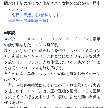
間だけ王妃の座につき廃妃された女性の悲恋を描く歴史
ロマンス 。
【「七日の王妃」を2倍楽しむ】
【配信先・最新記事一覧】
■解説
★パク・ミニョン、ヨン・ウジン、イ・ドンゴンら豪華
俳優が集結したロマンス時代劇
凛としたなかにも可愛らしさを併せもつパク・ミニョン
と、復讐心をたぎらせ、これまでになくワイルドな魅力
を放つヨン・ウジン。人気俳優ふたりが、胸がうずくよ
うな切ないロマンスを繰り広げる。
自らの宿命に葛藤しつつ、互いの愛を確認し合うシーン
は必見だ。
一方、時代劇初挑戦にして狂気の王・燕山君という大役
を担ったイ・ドンゴンは、王の孤独や鬱憤、そして正気
を失っていく様を見事なまでに表現。新たな燕山君像を
作りあげた。