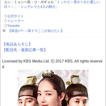
ユン・ミョンヘ役：コ・ボギョル
「トッケビ～君がくれた愛しい
日々～」
「シンデレラと4人の騎士」
◇
公式サイト
◇
トレーラー
◇
Youtube
※
【韓流ｺｰﾅｰ：韓ドラここが知りたい】
【各話あらすじ】
【配信先・最新記事一覧】
Licensed by KBS Media Ltd. ⓒ 2017 KBS. All rights reserve
d