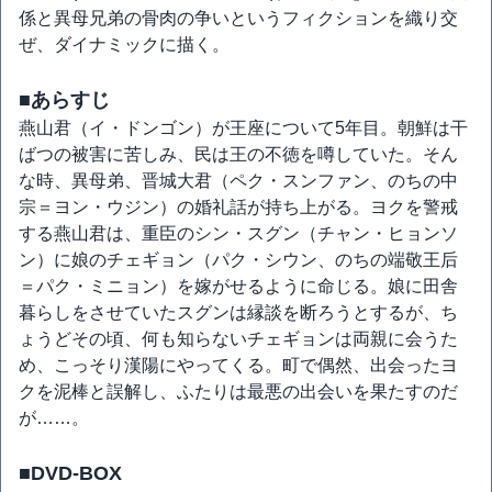
係と異母兄弟の骨肉の争いというフィクションを織り交
ぜ、ダイナミックに描く。
■あらすじ
燕山君（イ・ドンゴン）が王座について5年目。朝鮮は干
ばつの被害に苦しみ、民は王の不徳を噂していた。そん
な時、異母弟、晋城大君（ペク・スンファン、のちの中
宗＝ヨン・ウジン）の婚礼話が持ち上がる。ヨクを警戒
する燕山君は、重臣のシン・スグン（チャン・ヒョンソ
ン）に娘のチェギョン（パク・シウン、のちの端敬王后
＝パク・ミニョン）を嫁がせるように命じる。娘に田舎
暮らしをさせていたスグンは縁談を断ろうとするが、ち
ょうどその頃、何も知らないチェギョンは両親に会うた
め、こっそり漢陽にやってくる。町で偶然、出会ったヨ
クを泥棒と誤解し、ふたりは最悪の出会いを果たすのだ
が……。
■DVD-BOX