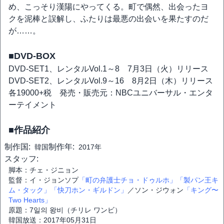
め、こっそり漢陽にやってくる。町で偶然、出会ったヨ
クを泥棒と誤解し、ふたりは最悪の出会いを果たすのだ
が……。
■DVD-BOX
DVD-SET1、レンタルVol.1～8 7月3日（火）リリース
DVD-SET2、レンタルVol.9～16 8月2日（木）リリース
各19000+税 発売・販売元：NBCユニバーサル・エンタ
ーテイメント
■作品紹介
制作国:
制作年:
韓国
2017年
スタッフ:
脚本：チェ・ジニョン
監督：イ・ジョンソプ
「町の弁護士チョ・ドゥルホ」
「製パン王キ
ム・タック」
「快刀ホン・ギルドン」
／ソン・ジウォン
「キング〜
Two Hearts」
原題：7일의 왕비（チリレ ワンビ）
韓国放送：2017年05月31日