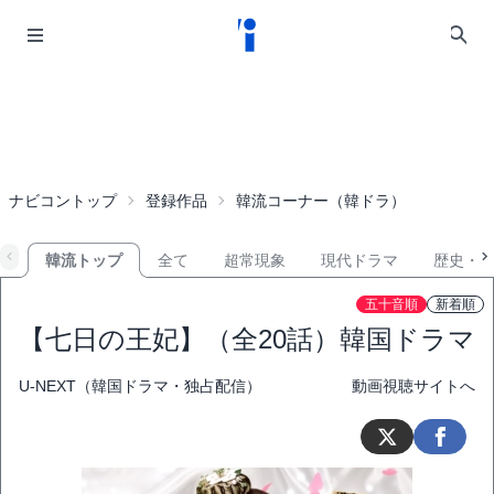
ナビコントップ
登録作品
韓流コーナー（韓ドラ）
韓流トップ
全て
超常現象
現代ドラマ
歴史・
五十音順
新着順
【七日の王妃】（全20話）韓国ドラマ
U-NEXT（韓国ドラマ・独占配信）
動画視聴サイトへ