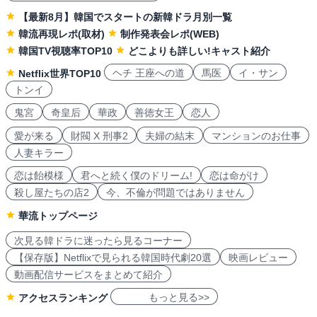
【最新8月】韓国でスタートの新韓ドラ月別一覧
韓流再現レポ(取材)
制作発表会レポ(WEB)
韓国TV視聴率TOP10
どこよりも詳しい!キャスト紹介
ヘチ 王座への道
馬医
イ・サン
Netflix世界TOP10
トンイ
鬼宮
奇皇后
華政
善徳女王
恋人
愛が来る
財閥 X 刑事2
夫婦の結末
マンションのお仕事
人妻キラー
恋は飴模様
君へと続く僕のドリーム!
恋は命がけ
殺し屋たちの店2
今、不倫が問題ではありません
華流トップページ
次見る韓ドラに迷ったら見るコーナー
【保存版】Netflixで見られる韓国時代劇20選
映画レビュー
動画配信サービスをまとめて紹介
もっと見る>>
アクセスランキング