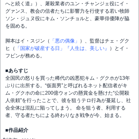
へと続く道』）、屠殺業者のユン・チャンジェ役にイ・
グァンス、教会の信者たちに影響力を行使する若い牧師
ソン・ジュヌ役にキム・ソンチョルと、豪華俳優陣が脇
を固める。
脚本はイ・スジン（
「悪の偶像」
）、監督はチェ・グク
ヒ（
「国家が破産する日」
『人生は、美しい』
）とイ・
フビンが務める。
■あらすじ
全国民の怒りを買った稀代の凶悪犯キム・グクホが13年
ぶりに出所する。“仮面男”と呼ばれるネット配信者がキ
ム・グクホの命に200億ウォンの懸賞金を懸けた“公開殺
人依頼”を行ったことで、彼を狙うテロ行為が蔓延し、社
会全体は混乱に陥ってしまう。 命を狙う者、利用する
者、守る者たちによる終わりなき戦争が今、始まる。
■作品紹介