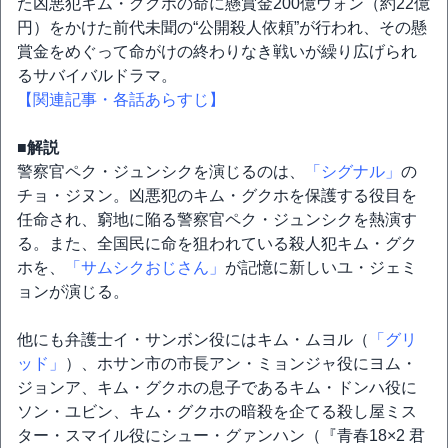
た凶悪犯キム・グクホの命に懸賞金200億ウォン（約22億
円）をかけた前代未聞の“公開殺人依頼”が行われ、その懸
賞金をめぐって命がけの終わりなき戦いが繰り広げられ
るサバイバルドラマ。
【関連記事・各話あらすじ】
■解説
警察官ペク・ジュンシクを演じるのは、
「シグナル」
の
チョ・ジヌン。凶悪犯のキム・グクホを保護する役目を
任命され、窮地に陥る警察官ペク・ジュンシクを熱演す
る。また、全国民に命を狙われている殺人犯キム・グク
ホを、
「サムシクおじさん」
が記憶に新しいユ・ジェミ
ョンが演じる。
他にも弁護士イ・サンボン役にはキム・ムヨル（
「グリ
ッド」
）、ホサン市の市長アン・ミョンジャ役にヨム・
ジョンア、キム・グクホの息子であるキム・ドンハ役に
ソン・ユビン、キム・グクホの暗殺を企てる殺し屋ミス
ター・スマイル役にシュー・グァンハン（『青春18×2 君