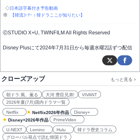
◇
日本語字幕付き予告動画
※
【韓流ｺｰﾅｰ：韓ドラここが知りたい】
ⓒSTUDIO X+U, TWINFILM All Rights Reserved
Disney Plusにて2024年7月31日から毎週水曜2話ずつ配信
クローズアップ
もっと見る
朝ドラ:風、薫る
大河:豊臣兄弟!
VIVANT
2026年夏(7月)国内ドラマ一覧
Netflix
Disney+
Netflix2026年作品
PrimeVideo
Disney+2026年作品
U-NEXT
Lemino
Hulu
韓ドラ歴史コラム
グローバル視点で読む韓国ドラ