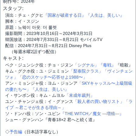
制作年:
2024年
スタッフ:
演出：チェ・グクヒ
『国家が破産する日』
『人生は、美しい』
脚本：イ・スジン
原題：노웨이 아웃: 더 룰렛
撮影期間：2023年10月16日～2024年3月31日
韓国放送：2024年7月331日～8月21日 モバイルTV
配信：2024年7月31日～8月21日 Disney Plus
（毎週水曜2話ずつ配信）
キャスト:
ペク・ジュンシク役：チョ・ジヌン
「シグナル」
『毒戦』
『暗殺』
キム・グクホ役：ユ・ジェミョン
「梨泰院クラス」
「ヴィンチェン
ツォ」
「恋のスケッチ〜応答せよ1988〜」
アン・ミョンジャ役：ヨム・ジョンア
「SKYキャッスル〜上級階級
の妻たち〜」
『人生は、美しい』
イ・サンボン役：キム・ムヨル
「未成年裁判」
ユン・チャンジェ役：イ・グァンス
「殺人者の買い物リスト」
「ラ
イブ ～君こそが生きる理由～」
ソ・ドンハ役：ソン・ユビン
『THE WITCH／魔女 ―増殖―』
シュー・グァンハン『青春18×2 君へと続く道』
◇
予告編
（日本語字幕なし）