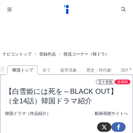
ナビコントップ
登録作品
韓流コーナー（韓ドラ）
韓流トップ
全て
超常現象
歴史・時代劇
現代
五十音順
新着順
【白雪姫には死を～BLACK OUT】
（全14話）韓国ドラマ紹介
韓国ドラマ（作品紹介）
動画視聴サイトへ