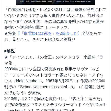
「白雪姫には死を～BLACK OUT」は、遺体が発見されて
いないミステリアスな殺人事件の犯人とされ、前科者に
なった青年が10年後、あの日の真実を明らかにする過程
を描いた逆追跡犯罪スリラードラマ。
★特集
【「白雪姫には死を」を2倍楽しむ】
全話あらす
じ、見どころ、キャスト紹介など深掘り
■解説
★「ドイツミステリの女王」のベストセラー小説をドラ
マ化
2009年にドイツ全国で発売された刑事オリヴァー&ピ
ア・シリーズでベストセラー作家となったネレ・ノイハ
ウス（Nele Neuhaus、1967年6月20日 - ）作家の2010年
刊行の『Schneewittchen muss sterben』（白雪姫には死
んでもらう）が原作。
2013年よりZDFで同著を皮切りに、『森の中に埋めた』
までの8作がタウヌスミステリシリーズ（ドイツ語: Der T
aunuskrimi）としてドラマ化されている。