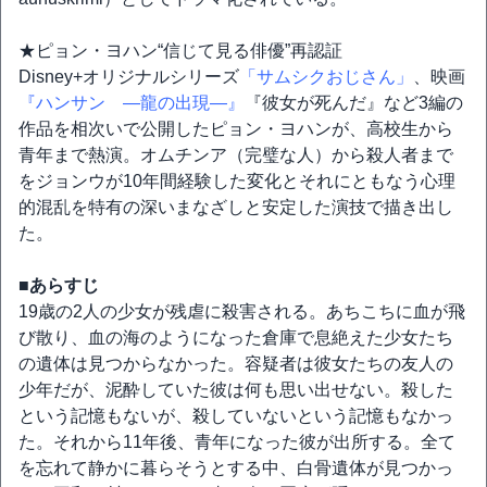
★ピョン・ヨハン“信じて見る俳優”再認証
Disney+オリジナルシリーズ
「サムシクおじさん」
、映画
『ハンサン ―龍の出現―』
『彼女が死んだ』など3編の
作品を相次いで公開したピョン・ヨハンが、高校生から
青年まで熱演。オムチンア（完璧な人）から殺人者まで
をジョンウが10年間経験した変化とそれにともなう心理
的混乱を特有の深いまなざしと安定した演技で描き出し
た。
■あらすじ
19歳の2人の少女が残虐に殺害される。あちこちに血が飛
び散り、血の海のようになった倉庫で息絶えた少女たち
の遺体は見つからなかった。容疑者は彼女たちの友人の
少年だが、泥酔していた彼は何も思い出せない。殺した
という記憶もないが、殺していないという記憶もなかっ
た。それから11年後、青年になった彼が出所する。全て
を忘れて静かに暮らそうとする中、白骨遺体が見つかっ