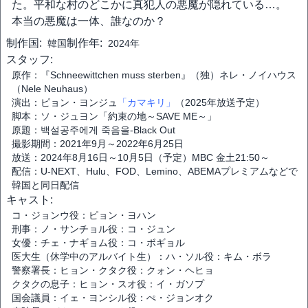
た。平和な村のどこかに真犯人の悪魔が隠れている…。
本当の悪魔は一体、誰なのか？
制作国:
制作年:
韓国
2024年
スタッフ:
原作：『Schneewittchen muss sterben』（独）ネレ・ノイハウス
（Nele Neuhaus）
演出：ピョン・ヨンジュ
「カマキリ」
（2025年放送予定）
脚本：ソ・ジュヨン「約束の地～SAVE ME～」
原題：백설공주에게 죽음을-Black Out
撮影期間：2021年9月～2022年6月25日
放送：2024年8月16日～10月5日（予定）MBC 金土21:50～
配信：U-NEXT、Hulu、FOD、Lemino、ABEMAプレミアムなどで
韓国と同日配信
キャスト:
コ・ジョンウ役：ピョン・ヨハン
刑事：ノ・サンチョル役：コ・ジュン
女優：チェ・ナギョム役：コ・ボギョル
医大生（休学中のアルバイト生）：ハ・ソル役：キム・ボラ
警察署長：ヒョン・クタク役：クォン・ヘヒョ
クタクの息子：ヒョン・スオ役：イ・ガソプ
国会議員：イェ・ヨンシル役：ぺ・ジョンオク