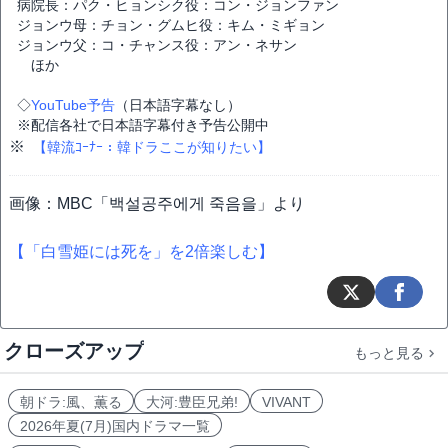
病院長：パク・ヒョンシク役：コン・ジョンファン
ジョンウ母：チョン・グムヒ役：キム・ミギョン
ジョンウ父：コ・チャンス役：アン・ネサン
ほか
◇
YouTube予告
（日本語字幕なし）
※配信各社で日本語字幕付き予告公開中
※
【韓流ｺｰﾅｰ：韓ドラここが知りたい】
画像：MBC「백설공주에게 죽음을」より
【「白雪姫には死を」を2倍楽しむ】
クローズアップ
もっと見る
朝ドラ:風、薫る
大河:豊臣兄弟!
VIVANT
2026年夏(7月)国内ドラマ一覧