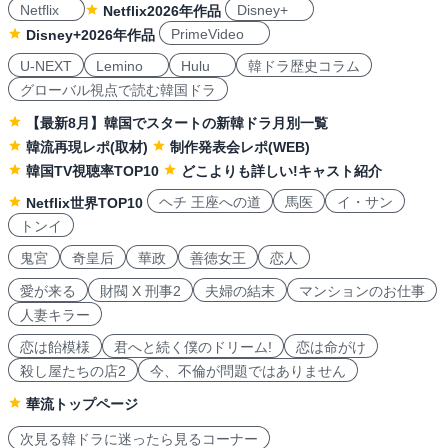
Netflix
Disney+
Netflix2026年作品
PrimeVideo
Disney+2026年作品
U-NEXT
Lemino
Hulu
韓ドラ歴史コラム
グローバル視点で読む韓国ドラ
【最新8月】韓国でスタートの新韓ドラ月別一覧
韓流再現レポ(取材)
制作発表会レポ(WEB)
韓国TV視聴率TOP10
どこよりも詳しい!キャスト紹介
ヘチ 王座への道
馬医
イ・サン
Netflix世界TOP10
トンイ
鬼宮
奇皇后
華政
善徳女王
恋人
愛が来る
財閥 X 刑事2
夫婦の結末
マンションのお仕事
人妻キラー
恋は飴模様
君へと続く僕のドリーム!
恋は命がけ
殺し屋たちの店2
今、不倫が問題ではありません
華流トップページ
次見る韓ドラに迷ったら見るコーナー