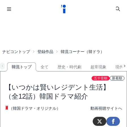
ナビコントップ
登録作品
韓流コーナー（韓ドラ）
韓流トップ
全て
歴史・時代劇
超常現象
現代
五十音順
新着順
【いつかは賢いレジデント生活】
（全12話）韓国ドラマ紹介
（韓国ドラマ・オリジナル）
動画視聴サイトへ