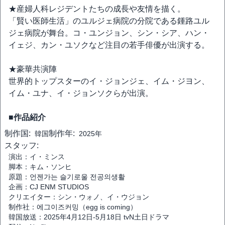
★産婦人科レジデントたちの成長や友情を描く。
「賢い医師生活」のユルジェ病院の分院である鍾路ユル
ジェ病院が舞台。コ・ユンジョン、シン・シア、ハン・
イェジ、カン・ユソクなど注目の若手俳優が出演する。
★豪華共演陣
世界的トップスターのイ・ジョンジェ、イム・ジヨン、
イム・ユナ、イ・ジョンソクらが出演。
■作品紹介
制作国:
制作年:
韓国
2025年
スタッフ:
演出：イ・ミンス
脚本：キム・ソンヒ
原題：언젠가는 슬기로울 전공의생활
企画：CJ ENM STUDIOS
クリエイター：シン・ウォノ、イ・ウジョン
制作社：에그이즈커밍（egg is coming）
韓国放送：2025年4月12日-5月18日 tvN土日ドラマ