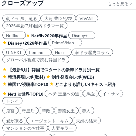
クローズアップ
もっと見る
朝ドラ:風、薫る
大河:豊臣兄弟!
VIVANT
2026年夏(7月)国内ドラマ一覧
Netflix
Disney+
Netflix2026年作品
PrimeVideo
Disney+2026年作品
U-NEXT
Lemino
Hulu
韓ドラ歴史コラム
グローバル視点で読む韓国ドラ
【最新8月】韓国でスタートの新韓ドラ月別一覧
韓流再現レポ(取材)
制作発表会レポ(WEB)
韓国TV視聴率TOP10
どこよりも詳しい!キャスト紹介
ヘチ 王座への道
馬医
イ・サン
Netflix世界TOP10
トンイ
鬼宮
奇皇后
華政
善徳女王
恋人
愛が来る
エージェント・キム
夫婦の結末
マンションのお仕事
人妻キラー