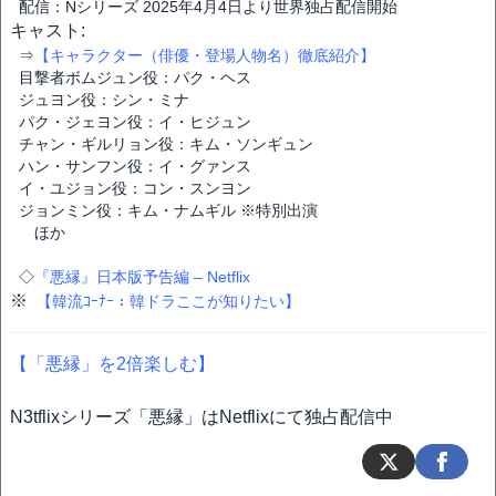
配信：Nシリーズ 2025年4月4日より世界独占配信開始
キャスト:
⇒
【キャラクター（俳優・登場人物名）徹底紹介】
目撃者ボムジュン役：パク・ヘス
ジュヨン役：シン・ミナ
パク・ジェヨン役：イ・ヒジュン
チャン・ギルリョン役：キム・ソンギュン
ハン・サンフン役：イ・グァンス
イ・ユジョン役：コン・スンヨン
ジョンミン役：キム・ナムギル ※特別出演
ほか
◇
『悪縁』日本版予告編 – Netflix
※
【韓流ｺｰﾅｰ：韓ドラここが知りたい】
【「悪縁」を2倍楽しむ】
N3tflixシリーズ「悪縁」はNetflixにて独占配信中