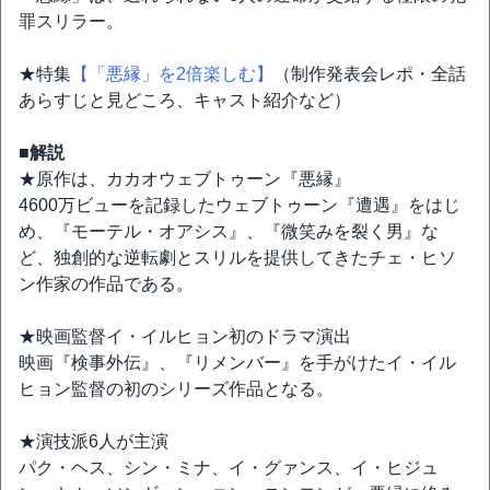
罪スリラー。
★特集
【「悪縁」を2倍楽しむ】
（制作発表会レポ・全話
あらすじと見どころ、キャスト紹介など）
■解説
★原作は、カカオウェブトゥーン『悪縁』
4600万ビューを記録したウェブトゥーン『遭遇』をはじ
め、『モーテル・オアシス』、『微笑みを裂く男』な
ど、独創的な逆転劇とスリルを提供してきたチェ・ヒソ
ン作家の作品である。
★映画監督イ・イルヒョン初のドラマ演出
映画『検事外伝』、『リメンバー』を手がけたイ・イル
ヒョン監督の初のシリーズ作品となる。
★演技派6人が主演
パク・ヘス、シン・ミナ、イ・グァンス、イ・ヒジュ