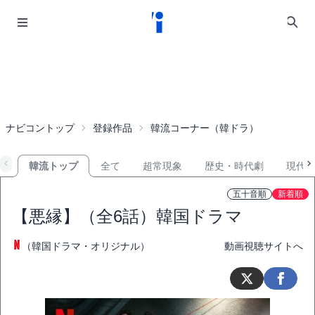
ナビコントップ
登録作品
韓流コーナー（韓ドラ）
韓流トップ
全て
超常現象
歴史・時代劇
現代
五十音順
新着順
【悪縁】（全6話）韓国ドラマ
（韓国ドラマ・オリジナル）
動画視聴サイトへ