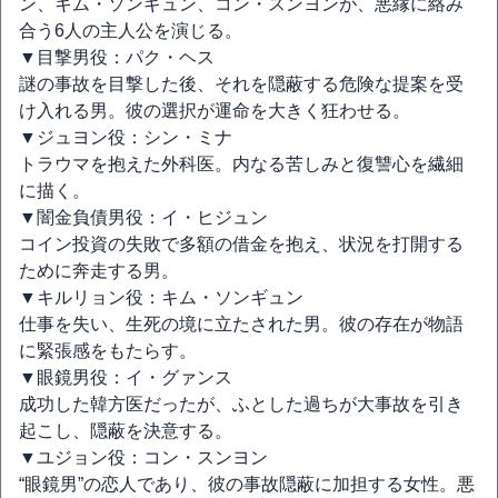
ン、キム・ソンギュン、コン・スンヨンが、悪縁に絡み
合う6人の主人公を演じる。
▼目撃男役：パク・ヘス
謎の事故を目撃した後、それを隠蔽する危険な提案を受
け入れる男。彼の選択が運命を大きく狂わせる。
▼ジュヨン役：シン・ミナ
トラウマを抱えた外科医。内なる苦しみと復讐心を繊細
に描く。
▼闇金負債男役：イ・ヒジュン
コイン投資の失敗で多額の借金を抱え、状況を打開する
ために奔走する男。
▼キルリョン役：キム・ソンギュン
仕事を失い、生死の境に立たされた男。彼の存在が物語
に緊張感をもたらす。
▼眼鏡男役：イ・グァンス
成功した韓方医だったが、ふとした過ちが大事故を引き
起こし、隠蔽を決意する。
▼ユジョン役：コン・スンヨン
“眼鏡男”の恋人であり、彼の事故隠蔽に加担する女性。悪