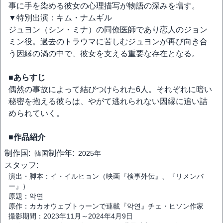
事に手を染める彼女の心理描写が物語の深みを増す。
▼特別出演：キム・ナムギル
ジュヨン（シン・ミナ）の同僚医師であり恋人のジョン
ミン役。過去のトラウマに苦しむジュヨンが再び向き合
う因縁の渦の中で、彼女を支える重要な存在となる。
■あらすじ
偶然の事故によって結びつけられた6人。それぞれに暗い
秘密を抱える彼らは、やがて逃れられない因縁に追い詰
められていく。
■作品紹介
制作国:
制作年:
韓国
2025年
スタッフ:
演出・脚本：イ・イルヒョン（映画『検事外伝』、『リメンバ
ー』）
原題：악연
原作：カカオウェブトゥーンで連載『악연』チェ・ヒソン作家
撮影期間：2023年11月～2024年4月9日