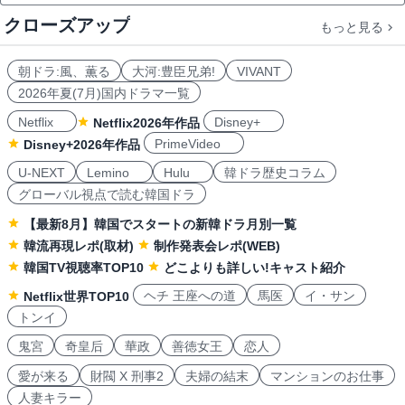
クローズアップ
もっと見る
朝ドラ:風、薫る
大河:豊臣兄弟!
VIVANT
2026年夏(7月)国内ドラマ一覧
Netflix
Disney+
Netflix2026年作品
PrimeVideo
Disney+2026年作品
U-NEXT
Lemino
Hulu
韓ドラ歴史コラム
グローバル視点で読む韓国ドラ
【最新8月】韓国でスタートの新韓ドラ月別一覧
韓流再現レポ(取材)
制作発表会レポ(WEB)
韓国TV視聴率TOP10
どこよりも詳しい!キャスト紹介
ヘチ 王座への道
馬医
イ・サン
Netflix世界TOP10
トンイ
鬼宮
奇皇后
華政
善徳女王
恋人
愛が来る
財閥 X 刑事2
夫婦の結末
マンションのお仕事
人妻キラー