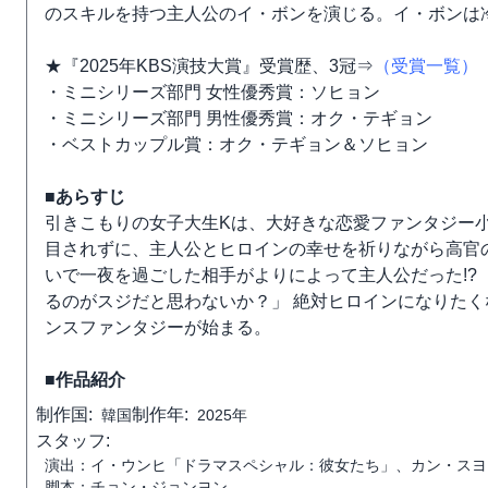
のスキルを持つ主人公のイ・ボンを演じる。イ・ボンは
★『2025年KBS演技大賞』受賞歴、3冠⇒
（受賞一覧）
・ミニシリーズ部門 女性優秀賞：ソヒョン
・ミニシリーズ部門 男性優秀賞：オク・テギョン
・ベストカップル賞：オク・テギョン＆ソヒョン
■あらすじ
引きこもりの女子大生Kは、大好きな恋愛ファンタジー
目されずに、主人公とヒロインの幸せを祈りながら高官
いで一夜を過ごした相手がよりによって主人公だった!?
るのがスジだと思わないか？」 絶対ヒロインになりたく
ンスファンタジーが始まる。
■作品紹介
制作国:
制作年:
韓国
2025年
スタッフ:
演出：イ・ウンヒ「ドラマスペシャル：彼女たち」、カン・スヨ
脚本：チョン・ジョンヨン