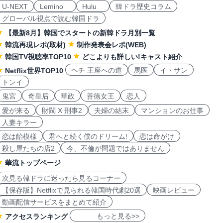
U-NEXT
Lemino
Hulu
韓ドラ歴史コラム
グローバル視点で読む韓国ドラ
【最新8月】韓国でスタートの新韓ドラ月別一覧
韓流再現レポ(取材)
制作発表会レポ(WEB)
韓国TV視聴率TOP10
どこよりも詳しい!キャスト紹介
ヘチ 王座への道
馬医
イ・サン
Netflix世界TOP10
トンイ
鬼宮
奇皇后
華政
善徳女王
恋人
愛が来る
財閥 X 刑事2
夫婦の結末
マンションのお仕事
人妻キラー
恋は飴模様
君へと続く僕のドリーム!
恋は命がけ
殺し屋たちの店2
今、不倫が問題ではありません
華流トップページ
次見る韓ドラに迷ったら見るコーナー
【保存版】Netflixで見られる韓国時代劇20選
映画レビュー
動画配信サービスをまとめて紹介
もっと見る>>
アクセスランキング