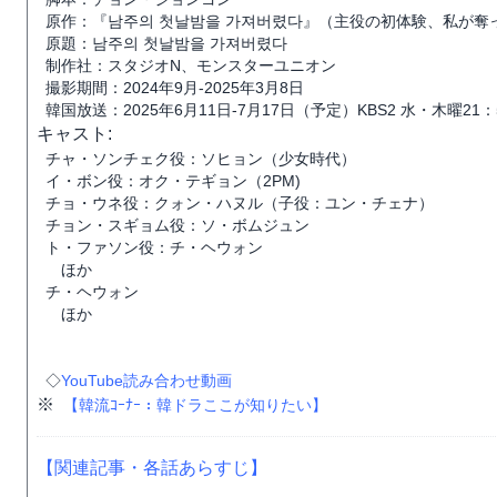
原作：『남주의 첫날밤을 가져버렸다』（主役の初体験、私が奪
原題：남주의 첫날밤을 가져버렸다
制作社：スタジオN、モンスターユニオン
撮影期間：2024年9月-2025年3月8日
韓国放送：2025年6月11日-7月17日（予定）KBS2 水・木曜21：
キャスト:
チャ・ソンチェク役：ソヒョン（少女時代）
イ・ボン役：オク・テギョン（2PM)
チョ・ウネ役：クォン・ハヌル（子役：ユン・チェナ）
チョン・スギョム役：ソ・ボムジュン
ト・ファソン役：チ・ヘウォン
ほか
チ・ヘウォン
ほか
◇
YouTube読み合わせ動画
※
【韓流ｺｰﾅｰ：韓ドラここが知りたい】
【関連記事・各話あらすじ】