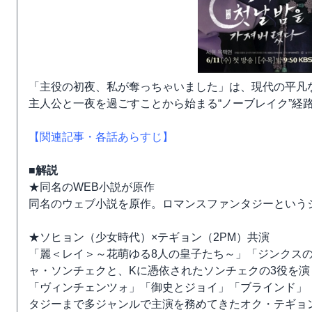
「主役の初夜、私が奪っちゃいました」は、現代の平凡
主人公と一夜を過ごすことから始まる“ノーブレイク”経
【関連記事・各話あらすじ】
■解説
★同名のWEB小説が原作
同名のウェブ小説を原作。ロマンスファンタジーという
★ソヒョン（少女時代）×テギョン（2PM）共演
「麗＜レイ＞～花萌ゆる8人の皇子たち～」「ジンクス
ャ・ソンチェクと、Kに憑依されたソンチェクの3役を演
「ヴィンチェンツォ」「御史とジョイ」「ブラインド」
タジーまで多ジャンルで主演を務めてきたオク・テギョ