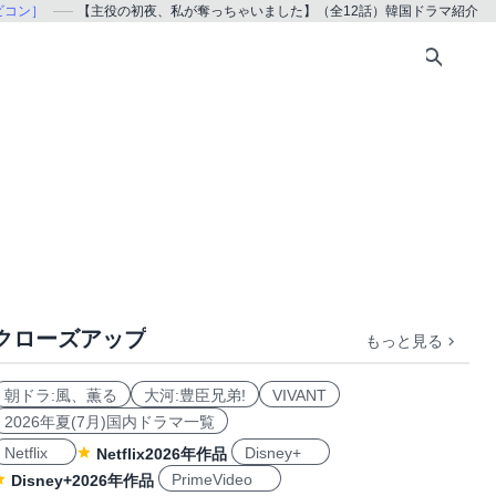
ナビコン］
【主役の初夜、私が奪っちゃいました】（全12話）韓国ドラマ紹介
クローズアップ
もっと見る
朝ドラ:風、薫る
大河:豊臣兄弟!
VIVANT
2026年夏(7月)国内ドラマ一覧
Netflix
Disney+
Netflix2026年作品
PrimeVideo
Disney+2026年作品