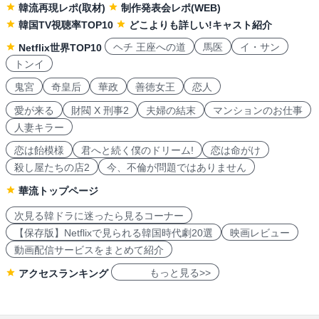
韓流再現レポ(取材)
制作発表会レポ(WEB)
韓国TV視聴率TOP10
どこよりも詳しい!キャスト紹介
ヘチ 王座への道
馬医
イ・サン
Netflix世界TOP10
トンイ
鬼宮
奇皇后
華政
善徳女王
恋人
愛が来る
財閥 X 刑事2
夫婦の結末
マンションのお仕事
人妻キラー
恋は飴模様
君へと続く僕のドリーム!
恋は命がけ
殺し屋たちの店2
今、不倫が問題ではありません
華流トップページ
次見る韓ドラに迷ったら見るコーナー
【保存版】Netflixで見られる韓国時代劇20選
映画レビュー
動画配信サービスをまとめて紹介
もっと見る>>
アクセスランキング