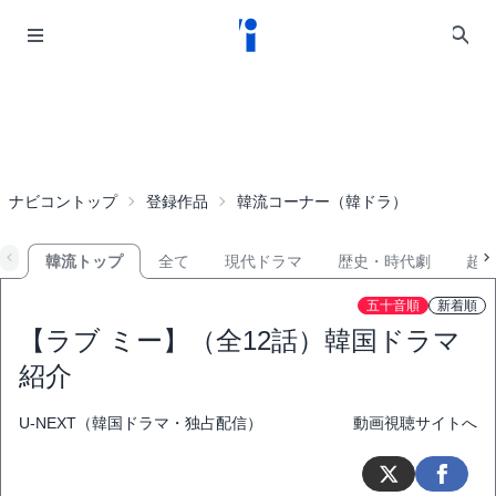
ナビコントップ
登録作品
韓流コーナー（韓ドラ）
韓流トップ
全て
現代ドラマ
歴史・時代劇
超
五十音順
新着順
【ラブ ミー】（全12話）韓国ドラマ
紹介
U-NEXT（韓国ドラマ・独占配信）
動画視聴サイトへ