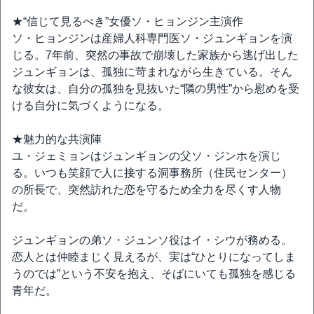
★“信じて見るべき”女優ソ・ヒョンジン主演作
ソ・ヒョンジンは産婦人科専門医ソ・ジュンギョンを演
じる。7年前、突然の事故で崩壊した家族から逃げ出した
ジュンギョンは、孤独に苛まれながら生きている。そん
な彼女は、自分の孤独を見抜いた“隣の男性”から慰めを受
ける自分に気づくようになる。
★魅力的な共演陣
ユ・ジェミョンはジュンギョンの父ソ・ジンホを演じ
る。いつも笑顔で人に接する洞事務所（住民センター）
の所長で、突然訪れた恋を守るため全力を尽くす人物
だ。
ジュンギョンの弟ソ・ジュンソ役はイ・シウが務める。
恋人とは仲睦まじく見えるが、実は“ひとりになってしま
うのでは”という不安を抱え、そばにいても孤独を感じる
青年だ。