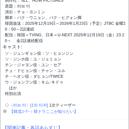
制作社：SLL、HOW PICTURES
原題：러브 미
演出：チョ・ヨンミン
脚本：パク・ウニョン、パク・ヒグォン脚
韓国放送：2025年12月19日～2026年1月23日（予定）JTBC 金曜2
0：50～2話連続
配信：韓国＝TVING、日本＝U-NEXT 2025年12月19日（金）23:2
0～ 金2話連続配信
キャスト:
ソ・ジュンギョン役：ソ・ヒョンジン
ソ・ジンホ役：ユ・ジェミョン
チン・ジャヨン役：ユン・セア
チュ・ドヒョン役：チャン・ユル
チ・ヘオン役：ダヒョン/TWICE
ウ・ジョンフン役：キム･キドゥ
ほか
特別出演
◇
〈러브 미〉[1차 티저]
1次ティーザー
※
【韓流ｺｰﾅｰ：韓ドラここが知りたい】
【関連記事・各話あらすじ】