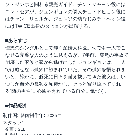
ソ・ジンホと関わる観光ガイド、チン・ジャヨン役には
ユン・セアが、ジュンギョンの隣人チュ・ドヒョン役に
はチャン・リュルが、ジュンソの幼なじみチ・ヘオン役
にはTWICE出身のダヒョンが出演する。
■あらすじ
理想のシングルとして輝く産婦人科医。何でも一人でこ
なせる完璧な人のように見えるが、7年前、突然の事故で
崩壊した家族と家から逃げ出したジュンギョンは、一人
では癒せない孤独に蝕まれていた。その孤独を悟られま
いと、静かに、必死に日々を耐え抜いてきた彼女は、い
つしか自分の孤独を見透かし、そっと寄り添ってくれ
る“隣の男性”に心癒やされている自分に気づく。
■作品紹介
制作国:
制作年:
韓国
2025年
スタッフ:
企画：SLL