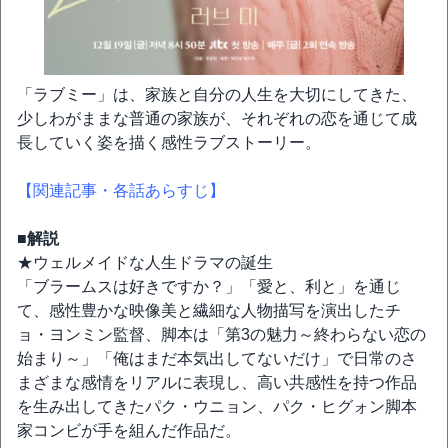
「ラブミー」は、家族と自分の人生を大切にしてきた、
少しわがままな普通の家族が、それぞれの恋を通じて成
長していく姿を描く感性ラブストーリー。
【関連記事・各話あらすじ】
■解説
★ウェルメイドな人生ドラマの誕生
「ブラームスは好きですか？」「愛と、利と」を通じ
て、感性豊かな映像美と繊細な人物描写を演出したチ
ョ・ヨンミン監督、脚本は「第3の魅力～終わらない恋の
始まり～」「俺はまだ本気出してないだけ」で日常のさ
まざまな感情をリアルに表現し、高い共感性を持つ作品
を生み出してきたパク・ウニョン、パク・ヒグォン脚本
家コンビが手を組んだ作品だ。