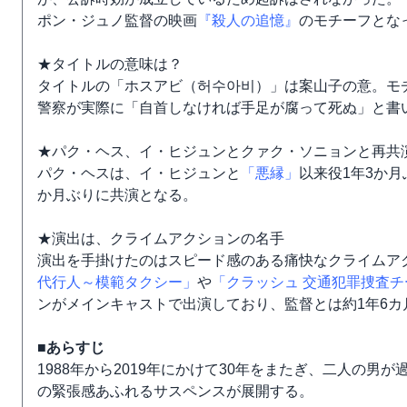
ポン・ジュノ監督の映画
『殺人の追憶』
のモチーフとな
★タイトルの意味は？
タイトルの「ホスアビ（허수아비）」は案山子の意。モ
警察が実際に「自首しなければ手足が腐って死ぬ」と書
★パク・ヘス、イ・ヒジュンとクァク・ソニョンと再共
パク・ヘスは、イ・ヒジュンと
「悪縁」
以来役1年3か
か月ぶりに共演となる。
★演出は、クライムアクションの名手
演出を手掛けたのはスピード感のある痛快なクライムア
代行人～模範タクシー」
や
「クラッシュ 交通犯罪捜査チ
ンがメインキャストで出演しており、監督とは約1年6カ
■あらすじ
1988年から2019年にかけて30年をまたぎ、二人の
の緊張感あふれるサスペンスが展開する。