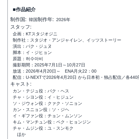
■作品紹介
制作国:
制作年:
韓国
2026年
スタッフ:
企画：KTスタジオジニ
制作社：スタジオ・アンジャイレン、イッツストーリー
演出：パク・ジュヌ
脚本：イ・ジヒョン
原題：허수아비
撮影期間：2025年7月1日～10月27日
放送：2026年4月20日～ ENA月火22：00
配信：U-NEXTで2026年4月20日 から日本初・独占配信／各4
キャスト:
カン・テジュ役：パク・ヘス
チャ・シヨン役：イ・ヒジュン
ソ・ジウォン役：クァク・ソニョン
カン・スニョン役：ソ・ジヘ
イ・ギファン役：チョン・ムンソン
キム・マンチュン役：ペク・ヒョンジン
チャ・ムジン役：ユ・スンモク
ほか