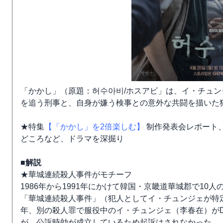
「かかし」（原題：허수아비/ホスアビ」は、イ・チュ
を追う刑事と、自身が嫌う検事との意外な共闘を描いた
★特集
【「かかし」を2倍楽しむ】
制作発表会レポート
どころなど、ドラマを深掘り
■解説
★華城連続殺人事件がモチーフ
1986年から1991年にかけて韓国・京畿道華城郡で1
「華城連続殺人事件」（犯人としてイ・チュンジェが特定
年、別の殺人罪で服役中のイ・チュンジェ（李春在）がD
が、公訴時効が成立しているため起訴はされなかった。