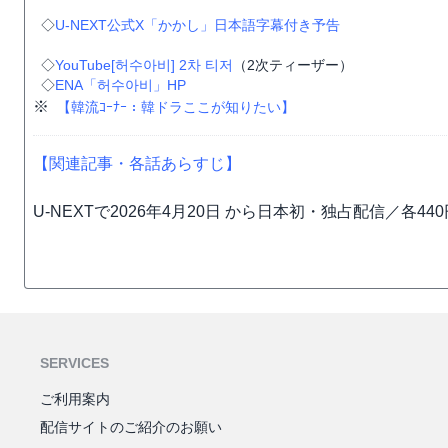
◇
U-NEXT公式X「かかし」日本語字幕付き予告
◇
YouTube[허수아비] 2차 티저
（2次ティーザー）
◇
ENA「허수아비」HP
※
【韓流ｺｰﾅｰ：韓ドラここが知りたい】
【関連記事・各話あらすじ】
U-NEXTで2026年4月20日 から日本初・独占配信／各4
SERVICES
ご利用案内
配信サイトのご紹介のお願い