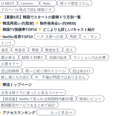
U-NEXT
Lemino
Hulu
韓ドラ歴史コラム
グローバル視点で読む韓国ドラ
【最新8月】韓国でスタートの新韓ドラ月別一覧
韓流再現レポ(取材)
制作発表会レポ(WEB)
韓国TV視聴率TOP10
どこよりも詳しい!キャスト紹介
ヘチ 王座への道
馬医
イ・サン
Netflix世界TOP10
トンイ
鬼宮
奇皇后
華政
善徳女王
恋人
愛が来る
財閥 X 刑事2
夫婦の結末
マンションのお仕事
人妻キラー
恋は飴模様
君へと続く僕のドリーム!
恋は命がけ
殺し屋たちの店2
今、不倫が問題ではありません
華流トップページ
次見る韓ドラに迷ったら見るコーナー
【保存版】Netflixで見られる韓国時代劇20選
映画レビュー
動画配信サービスをまとめて紹介
もっと見る>>
アクセスランキング