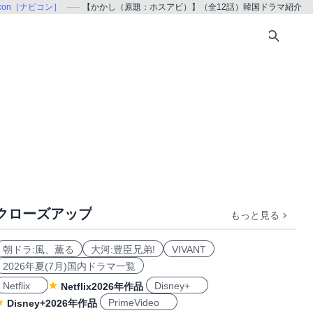
icon［ナビコン］
【かかし（原題：ホスアビ）】（全12話）韓国ドラマ紹介
クローズアップ
もっと見る
朝ドラ:風、薫る
大河:豊臣兄弟!
VIVANT
2026年夏(7月)国内ドラマ一覧
Netflix
Disney+
Netflix2026年作品
PrimeVideo
Disney+2026年作品