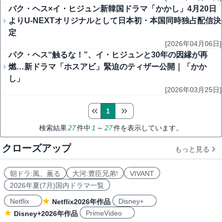
パク・ヘス×イ・ヒジュン新韓国ドラマ「かかし」4月20日
よりU-NEXTオリジナルとして日本初・本国同時独占配信決
定
[2026年04月06日]
パク・ヘス“触るな！”、イ・ヒジュンと30年の因縁が再
燃…新ドラマ「ホスアビ」緊迫のティザー公開｜「かか
し」
[2026年03月25日]
1
検索結果
27
件中
1
～
27
件を表示しています。
クローズアップ
もっと見る
朝ドラ:風、薫る
大河:豊臣兄弟!
VIVANT
2026年夏(7月)国内ドラマ一覧
Netflix
Disney+
Netflix2026年作品
PrimeVideo
Disney+2026年作品