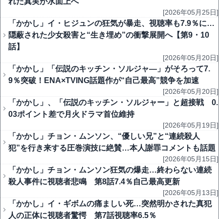
れた真実が水面上へ
[2026年05月25日]
「かかし」イ・ヒジュンの狂気が暴走、視聴率も7.9％に…
隠蔽された少女殺害と“生き埋め”の衝撃展開へ【第9・10
話】
[2026年05月20日]
「かかし」「伝説のキッチン・ソルジャ―」がそろって7.
9％突破！ENA×TVING話題作が“自己最高”競争を加速
[2026年05月20日]
「かかし」、「伝説のキッチン・ソルジャー」と超接戦 0.
03ポイント差で月火ドラマ首位維持
[2026年05月19日]
「かかし」チョン・ムンソン、“優しい兄”と“連続殺人
犯”を行き来する圧巻演技に絶賛…本人謝罪コメントも話題
[2026年05月15日]
「かかし」チョン・ムンソン狂気の爆走…終わらない連続
殺人事件に視聴者悲鳴 第8話7.4％自己最高更新
[2026年05月13日]
「かかし」イ・ギボムの痛ましい死…突然明かされた真犯
人の正体に視聴者驚愕 第7話視聴率6.5％