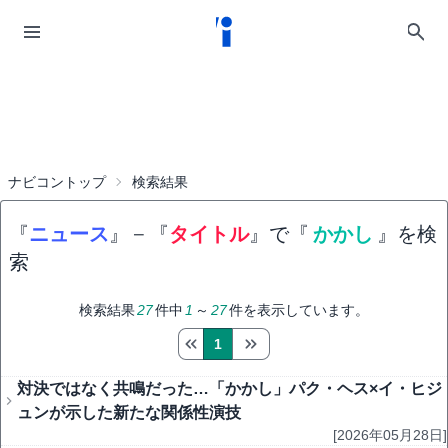
ナビコントップ
検索結果
『
ニュース
』
−
『
タイトル
』で『
かかし
』を検
索
検索結果
27
件中
1
～
27
件を表示しています。
1
対決ではなく共鳴だった…「かかし」パク・ヘス×イ・ヒジ
ュンが示した新たな関係性演技
[2026年05月28日]