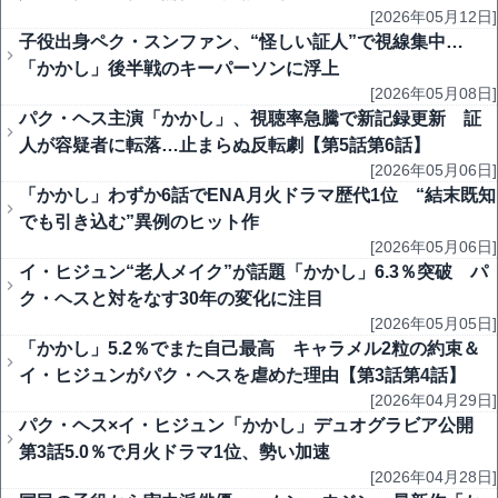
[2026年05月12日]
子役出身ペク・スンファン、“怪しい証人”で視線集中…
「かかし」後半戦のキーパーソンに浮上
[2026年05月08日]
パク・ヘス主演「かかし」、視聴率急騰で新記録更新 証
人が容疑者に転落…止まらぬ反転劇【第5話第6話】
[2026年05月06日]
「かかし」わずか6話でENA月火ドラマ歴代1位 “結末既知
でも引き込む”異例のヒット作
[2026年05月06日]
イ・ヒジュン“老人メイク”が話題「かかし」6.3％突破 パ
ク・ヘスと対をなす30年の変化に注目
[2026年05月05日]
「かかし」5.2％でまた自己最高 キャラメル2粒の約束＆
イ・ヒジュンがパク・ヘスを虐めた理由【第3話第4話】
[2026年04月29日]
パク・ヘス×イ・ヒジュン「かかし」デュオグラビア公開
第3話5.0％で月火ドラマ1位、勢い加速
[2026年04月28日]