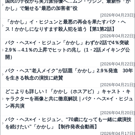
国民の子役から実力派俳優へ…ムン・ウジン、最新作「か
かし」で魅せる“最恐の加害者”役
[2026年04月23日]
「かかし」イ・ヒジュンと最悪の再会を果たすパク・ヘ
ス！かかしになりすます殺人犯を追う【第1第2話】
[2026年04月22日]
パク・ヘス×イ・ヒジュン「かかし」わずか2話で4％突破
2.9％→4.1％の上昇でヒットの兆し（1・2話メイキング公
開）
[2026年04月22日]
パク・ヘス“老人メイク”が話題「かかし」2.9％発進 30年
を生きる執念の演技に絶賛
[2026年04月21日]
どこよりも詳しい！「かかし（ホスアビ）」キャスト・キ
ャラクターを画像と共に徹底解説｜パク・ヘス×イ・ヒジュ
ン再共演
[2026年04月20日]
パク・ヘス×イ・ヒジュン、“70歳になっても一緒に歳演技
を続けたい”「かかし」【制作発表会動画】
[2026年04月17日]