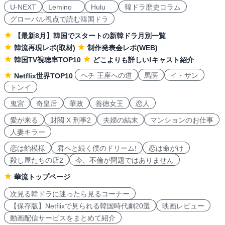
U-NEXT
Lemino
Hulu
韓ドラ歴史コラム
グローバル視点で読む韓国ドラ
【最新8月】韓国でスタートの新韓ドラ月別一覧
韓流再現レポ(取材)
制作発表会レポ(WEB)
韓国TV視聴率TOP10
どこよりも詳しい!キャスト紹介
ヘチ 王座への道
馬医
イ・サン
Netflix世界TOP10
トンイ
鬼宮
奇皇后
華政
善徳女王
恋人
愛が来る
財閥 X 刑事2
夫婦の結末
マンションのお仕事
人妻キラー
恋は飴模様
君へと続く僕のドリーム!
恋は命がけ
殺し屋たちの店2
今、不倫が問題ではありません
華流トップページ
次見る韓ドラに迷ったら見るコーナー
【保存版】Netflixで見られる韓国時代劇20選
映画レビュー
動画配信サービスをまとめて紹介