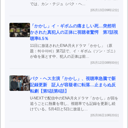
では、カン・テジュ（パク・ヘ...
[05月13日09時12分]
「かかし」イ・ギボムの痛ましい死…突然明
かされた真犯人の正体に視聴者驚愕 第7話視
聴率6.5％
11日に放送されたENA月火ドラマ「かかし」（原
題：허수아비）第7話で、イ・ギボム（ソン・ゴニ）
が命を落とす中、犯人の正体は前...
[05月12日08時00分]
パク・ヘス主演「かかし」、視聴率急騰で新
記録更新 証人が容疑者に転落…止まらぬ反
転劇【第5話第6話】
U-NEXTで配信中のENA月火ドラマ「かかし」が回を
追うごとに熱量を増し、視聴率でも記録を更新し続
けている。5月4日と5日に放送し...
[05月06日10時20分]