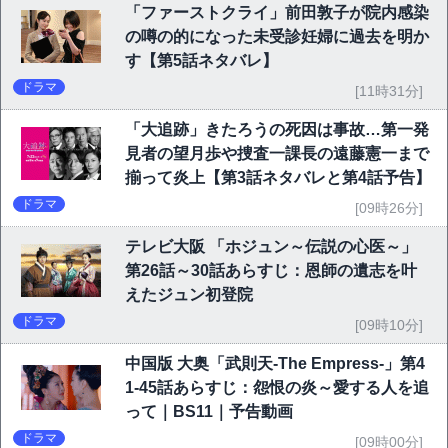
「ファーストクライ」前田敦子が院内感染
の噂の的になった未受診妊婦に過去を明か
す【第5話ネタバレ】
ドラマ
[11時31分]
「大追跡」きたろうの死因は事故…第一発
見者の望月歩や捜査一課長の遠藤憲一まで
揃って炎上【第3話ネタバレと第4話予告】
ドラマ
[09時26分]
テレビ大阪 「ホジュン～伝説の心医～」
第26話～30話あらすじ：恩師の遺志を叶
えたジュン初登院
ドラマ
[09時10分]
中国版 大奥「武則天-The Empress-」第4
1-45話あらすじ：怨恨の炎～愛する人を追
って｜BS11｜予告動画
ドラマ
[09時00分]