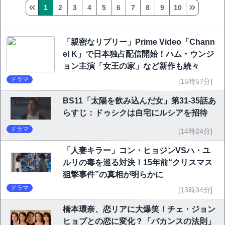
1
2
3
4
5
6
7
8
9
10
「親密なリプリー」Prime Video「Chann
el K」で日本独占配信開始！ハム・ウンジ
ョン主演「女王の家」など新作も続々
ドラマ
[15時57分]
BS11「太陽を飲み込んだ女」第31-35話あ
らすじ：ドゥシクは自宅にルシアを招待
ドラマ
[14時24分]
「人妻キラー」コン・ヒョジンVSハ・ユ
ルリの毒を巡る対決！15年前“クリスマス
狙撃事件”の真相が明らかに
ドラマ
[13時34分]
橋本環奈、恋リアに大爆笑！チェ・ジョン
ヒョプとの恋に変化？「バカンスの法則」