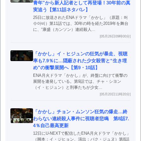
青年”から新人記者として再登場！30年前の真
実追う【第11話ネタバレ】
25日に放送されたENAドラマ「かかし」（原題：허
수아비）第11話では、30年の時を経た2019年を舞台
に、“康盛（カンソン）連続殺人...
[05月26日09時00分]
「かかし」イ・ヒジュンの狂気が暴走、視聴
率も7.9％に…隠蔽された少女殺害と“生き埋
め”の衝撃展開へ【第9・10話】
ENA月火ドラマ「かかし」が、終盤に向けて衝撃の
展開を連発している。第9話では、チャ・シヨン
（イ・ヒジュン）と刑事たちが少女...
[05月20日11時20分]
「かかし」チョン・ムンソン狂気の爆走…終
わらない連続殺人事件に視聴者悲鳴 第8話7.
4％自己最高更新
12日にU-NEXTで配信したENA月火ドラマ「かかし」
（脚本：イ・ジヒョン、演出：パク・ジュヌ）第8話