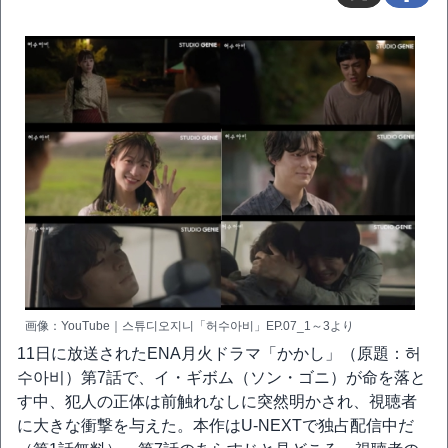
画像：YouTube｜스튜디오지니「허수아비」EP.07_1～3より
11日に放送されたENA月火ドラマ「かかし」（原題：허
수아비）第7話で、イ・ギボム（ソン・ゴニ）が命を落と
す中、犯人の正体は前触れなしに突然明かされ、視聴者
に大きな衝撃を与えた。本作はU-NEXTで独占配信中だ