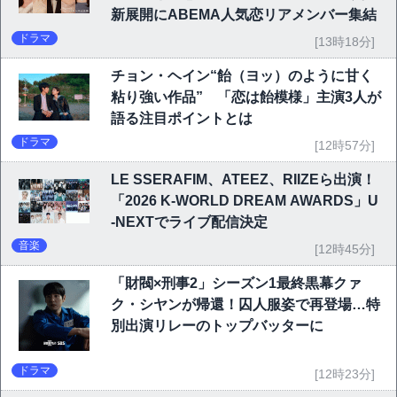
新展開にABEMA人気恋リアメンバー集結
ドラマ
[13時18分]
チョン・ヘイン“飴（ヨッ）のように甘く
粘り強い作品” 「恋は飴模様」主演3人が
語る注目ポイントとは
ドラマ
[12時57分]
LE SSERAFIM、ATEEZ、RIIZEら出演！
「2026 K-WORLD DREAM AWARDS」U
-NEXTでライブ配信決定
音楽
[12時45分]
「財閥×刑事2」シーズン1最終黒幕クァ
ク・シヤンが帰還！囚人服姿で再登場…特
別出演リレーのトップバッターに
ドラマ
[12時23分]