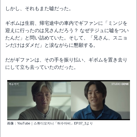
しかし、それもまた嘘だった。
ギボムは生前、帰宅途中の車内でギファンに「ミンジを
迎えに行ったのは兄さんだろう？ なぜテジュに嘘をつい
たんだ」と問い詰めていた。そして、「兄さん、スニョ
ンだけはダメだ」と涙ながらに懇願する。
だがギファンは、その手を振り払い、ギボムを置き去り
にして立ち去っていたのだった。
画像：YouTube｜스튜디오지니「허수아비」EP.07_3より