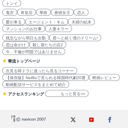
トンイ
鬼宮
奇皇后
華政
善徳女王
恋人
愛が来る
エージェント・キム
夫婦の結末
マンションのお仕事
人妻キラー
残念ながら明日も出勤
君へと続く僕のドリーム!
恋は命がけ
殺し屋たちの店2
今、不倫が問題ではありません
華流トップページ
次見る韓ドラに迷ったら見るコーナー
【保存版】Netflixで見られる韓国時代劇20選
映画レビュー
動画配信サービスをまとめて紹介
もっと見る>>
アクセスランキング
navicon 2007