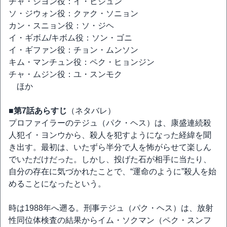
チャ・シヨン役：イ・ヒジュン
ソ・ジウォン役：クァク・ソニョン
カン・スニョン役：ソ・ジヘ
イ・ギボム/キボム役：ソン・ゴニ
イ・ギファン役：チョン・ムンソン
キム・マンチュン役：ペク・ヒョンジン
チャ・ムジン役：ユ・スンモク
ほか
■第7話あらすじ
（ネタバレ）
プロファイラーのテジュ（パク・ヘス）は、康盛連続殺
人犯イ・ヨンウから、殺人を犯すようになった経緯を聞
き出す。最初は、いたずら半分で人を怖がらせて楽しん
でいただけだった。しかし、投げた石が相手に当たり、
自分の存在に気づかれたことで、“運命のように”殺人を始
めることになったという。
時は1988年へ遡る。刑事テジュ（パク・ヘス）は、放射
性同位体検査の結果からイム・ソクマン（ペク・スンフ