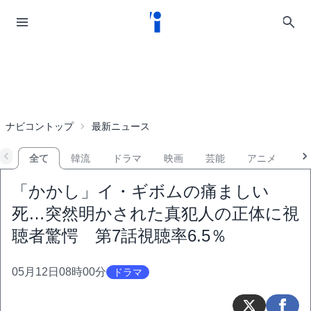
ナビコントップ
最新ニュース
全て
韓流
ドラマ
映画
芸能
アニメ
音
「かかし」イ・ギボムの痛ましい
死…突然明かされた真犯人の正体に視
聴者驚愕 第7話視聴率6.5％
05月12日08時00分
ドラマ