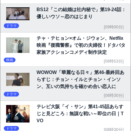
BS12「この結婚は社内秘で」第19-24話：
優しいウソ～恋のはじまり
ドラマ
[09時00分]
チャ・テヒョン×オム・ジウォン、Netflix
映画『復職警察』で初の夫婦役！ドタバタ
家族アクションコメディ制作決定
映画
[08時53分]
WOWOW「華麗なる日々」第46-最終回あ
らすじ：チョン・イルとチョン・インソ
ン、互いの気持ちを確かめ合い恋人に
ドラマ
[08時30分]
テレビ大阪「イ・サン」第41-45話あらす
じと見どころ：無謀な戦い～即位の日｜T
VO
ドラマ
[08時30分]