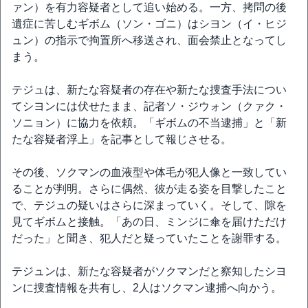
ァン）を有力容疑者として追い始める。一方、拷問の後
遺症に苦しむギボム（ソン・ゴニ）はシヨン（イ・ヒジ
ュン）の指示で拘置所へ移送され、面会禁止となってし
まう。
テジュは、新たな容疑者の存在や新たな捜査手法につい
てシヨンには伏せたまま、記者ソ・ジウォン（クァク・
ソニョン）に協力を依頼。「ギボムの不当逮捕」と「新
たな容疑者浮上」を記事として報じさせる。
その後、ソクマンの血液型や体毛が犯人像と一致してい
ることが判明。さらに偶然、彼が走る姿を目撃したこと
で、テジュの疑いはさらに深まっていく。そして、隙を
見てギボムと接触。「あの日、ミンジに傘を届けただけ
だった」と聞き、犯人だと疑っていたことを謝罪する。
テジュンは、新たな容疑者がソクマンだと察知したシヨ
ンに捜査情報を共有し、2人はソクマン逮捕へ向かう。