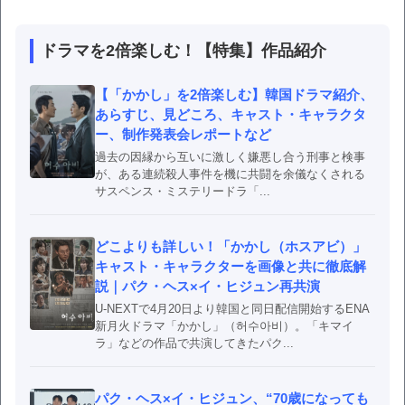
ドラマを2倍楽しむ！【特集】作品紹介
【「かかし」を2倍楽しむ】韓国ドラマ紹介、
あらすじ、見どころ、キャスト・キャラクタ
ー、制作発表会レポートなど
過去の因縁から互いに激しく嫌悪し合う刑事と検事
が、ある連続殺人事件を機に共闘を余儀なくされる
サスペンス・ミステリードラ「...
どこよりも詳しい！「かかし（ホスアビ）」
キャスト・キャラクターを画像と共に徹底解
説｜パク・ヘス×イ・ヒジュン再共演
U-NEXTで4月20日より韓国と同日配信開始するENA
新月火ドラマ「かかし」（허수아비）。「キマイ
ラ」などの作品で共演してきたパク...
パク・ヘス×イ・ヒジュン、“70歳になっても