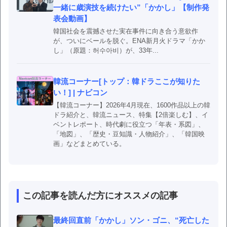
一緒に歳演技を続けたい”「かかし」【制作発
表会動画】
韓国社会を震撼させた実在事件に向き合う意欲作
が、ついにベールを脱ぐ。ENA新月火ドラマ「かか
し」（原題：허수아비）が、33年...
韓流コーナー[トップ：韓ドラここが知りた
い！] | ナビコン
【韓流コーナー】2026年4月現在、1600作品以上の韓
ドラ紹介と、韓流ニュース、特集【2倍楽しむ】、イ
ベントレポート、時代劇に役立つ「年表・系図」、
「地図」、「歴史・豆知識・人物紹介」、「韓国映
画」などまとめている。
この記事を読んだ方にオススメの記事
最終回直前「かかし」ソン・ゴニ、“死亡した