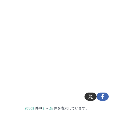
96561
件中
1
～
15
件を表示しています。