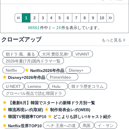
1
2
3
4
5
6
7
8
9
10
96561
件中
1
～
15
件を表示しています。
クローズアップ
もっと見る
朝ドラ:風、薫る
大河:豊臣兄弟!
VIVANT
2026年夏(7月)国内ドラマ一覧
Netflix
Disney+
Netflix2026年作品
PrimeVideo
Disney+2026年作品
U-NEXT
Lemino
Hulu
韓ドラ歴史コラム
グローバル視点で読む韓国ドラ
【最新8月】韓国でスタートの新韓ドラ月別一覧
韓流再現レポ(取材)
制作発表会レポ(WEB)
韓国TV視聴率TOP10
どこよりも詳しい!キャスト紹介
ヘチ 王座への道
馬医
イ・サン
Netflix世界TOP10