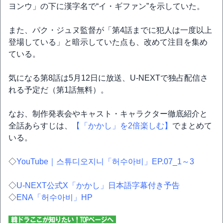
ヨンウ」の下に漢字名で“イ・ギファン”を示していた。
また、パク・ジュヌ監督が「第4話までに犯人は一度以上
登場している」と暗示していた点も、改めて注目を集め
ている。
気になる第8話は5月12日に放送、U-NEXTで独占配信さ
れる予定だ（第1話無料）。
なお、制作発表会やキャスト・キャラクター徹底紹介と
全話あらすじは、
【「かかし」を2倍楽しむ】
でまとめて
いる。
◇
YouTube｜스튜디오지니「허수아비」EP.07_1～3
◇
U-NEXT公式X「かかし」日本語字幕付き予告
◇
ENA「허수아비」HP