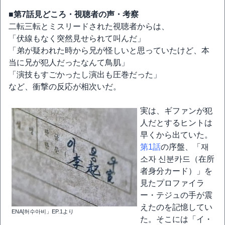
■第7話見どころ・視聴者の声・考察
二転三転とミスリードされた視聴者からは、
「伏線もなく突然見せられて叫んだ」
「弟が疑われた時から兄が怪しいと思っていたけど、本
当に兄が犯人だったなんて鳥肌」
「演技もすごかったし演出も圧巻だった」
など、衝撃の反応が相次いだ。
実は、ギファンが犯
人だとするヒントは
早くから出ていた。
第1話
の序盤、「재
소자 신분카드（在所
者身分カード）」を
見たプロファイラ
ー・テジュの手が震
えたのを記憶してい
ENA[허수아비」EP.1より
た。そこには「イ・