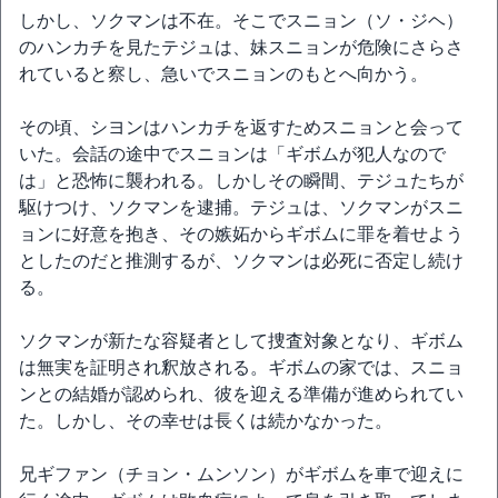
しかし、ソクマンは不在。そこでスニョン（ソ・ジヘ）
のハンカチを見たテジュは、妹スニョンが危険にさらさ
れていると察し、急いでスニョンのもとへ向かう。
その頃、シヨンはハンカチを返すためスニョンと会って
いた。会話の途中でスニョンは「ギボムが犯人なので
は」と恐怖に襲われる。しかしその瞬間、テジュたちが
駆けつけ、ソクマンを逮捕。テジュは、ソクマンがスニ
ョンに好意を抱き、その嫉妬からギボムに罪を着せよう
としたのだと推測するが、ソクマンは必死に否定し続け
る。
ソクマンが新たな容疑者として捜査対象となり、ギボム
は無実を証明され釈放される。ギボムの家では、スニョ
ンとの結婚が認められ、彼を迎える準備が進められてい
た。しかし、その幸せは長くは続かなかった。
兄ギファン（チョン・ムンソン）がギボムを車で迎えに