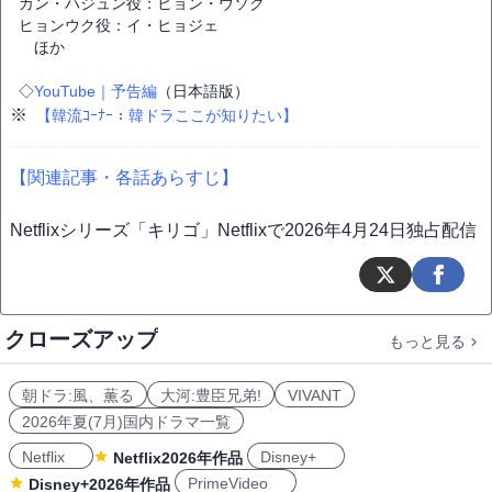
カン・ハジュン役：ヒョン・ウソク
ヒョンウク役：イ・ヒョジェ
ほか
◇
YouTube｜予告編
（日本語版）
※
【韓流ｺｰﾅｰ：韓ドラここが知りたい】
【関連記事・各話あらすじ】
Netflixシリーズ「キリゴ」Netflixで2026年4月24日独占配信
クローズアップ
もっと見る
朝ドラ:風、薫る
大河:豊臣兄弟!
VIVANT
2026年夏(7月)国内ドラマ一覧
Netflix
Disney+
Netflix2026年作品
PrimeVideo
Disney+2026年作品