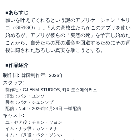
■あらすじ
願いを叶えてくれるという謎のアプリケーション「キリ
ゴ（GIRIGO）」。5人の高校生たちがこのアプリを使い
始めるが、アプリが彼らの「突然の死」を予言し始めた
ことから、自分たちの死の運命を回避するためにその背
後に隠された恐ろしい真実を暴こうとする。
■作品紹介
制作国:
制作年:
韓国
2026年
スタッフ:
制作社：CJ ENM STUDIOS, 카이로스메이커스
演出：パク・ユンソ
脚本：パク・ジュンソプ
配信：Netflix 2026年4月24日 一挙配信
キャスト:
ユ・セア役：チョン・ソヨン
イム・ナラ役：カン・ミナ
キム・ゴヌ役：ペク・ソンホ