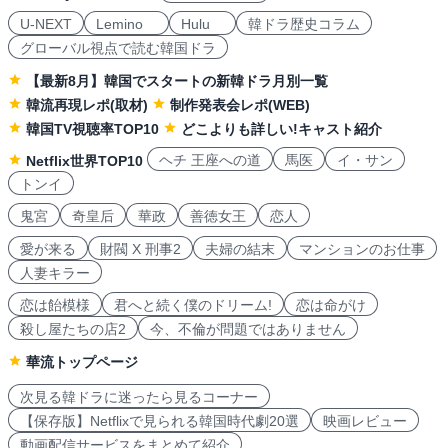
U-NEXT
Lemino
Hulu
韓ドラ歴史コラム
グローバル視点で読む韓国ドラ
【最新8月】韓国でスタートの新韓ドラ月別一覧
韓流再現レポ(取材)
制作発表会レポ(WEB)
韓国TV視聴率TOP10
どこよりも詳しい!キャスト紹介
ヘチ 王座への道
馬医
イ・サン
Netflix世界TOP10
トンイ
鬼宮
奇皇后
華政
善徳女王
恋人
愛が来る
財閥 X 刑事2
夫婦の結末
マンションのお仕事
人妻キラー
恋は飴模様
君へと続く僕のドリーム!
恋は命がけ
殺し屋たちの店2
今、不倫が問題ではありません
華流トップページ
次見る韓ドラに迷ったら見るコーナー
【保存版】Netflixで見られる韓国時代劇20選
映画レビュー
動画配信サービスをまとめて紹介