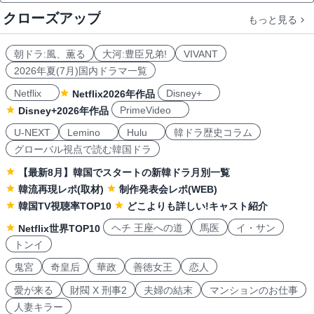
クローズアップ
もっと見る
朝ドラ:風、薫る
大河:豊臣兄弟!
VIVANT
2026年夏(7月)国内ドラマ一覧
Netflix
Disney+
Netflix2026年作品
PrimeVideo
Disney+2026年作品
U-NEXT
Lemino
Hulu
韓ドラ歴史コラム
グローバル視点で読む韓国ドラ
【最新8月】韓国でスタートの新韓ドラ月別一覧
韓流再現レポ(取材)
制作発表会レポ(WEB)
韓国TV視聴率TOP10
どこよりも詳しい!キャスト紹介
ヘチ 王座への道
馬医
イ・サン
Netflix世界TOP10
トンイ
鬼宮
奇皇后
華政
善徳女王
恋人
愛が来る
財閥 X 刑事2
夫婦の結末
マンションのお仕事
人妻キラー