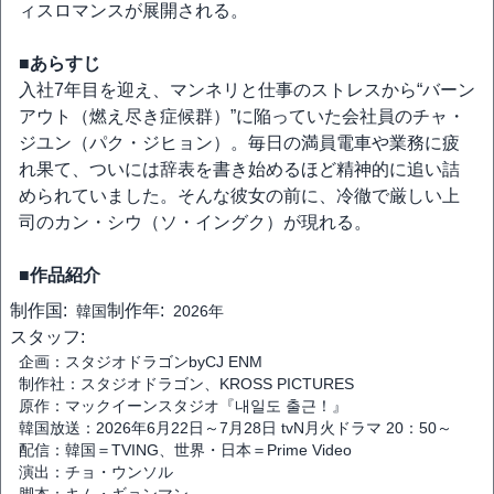
ィスロマンスが展開される。
■あらすじ
入社7年目を迎え、マンネリと仕事のストレスから“バーン
アウト（燃え尽き症候群）”に陥っていた会社員のチャ・
ジユン（パク・ジヒョン）。毎日の満員電車や業務に疲
れ果て、ついには辞表を書き始めるほど精神的に追い詰
められていました。そんな彼女の前に、冷徹で厳しい上
司のカン・シウ（ソ・イングク）が現れる。
■作品紹介
制作国:
制作年:
韓国
2026年
スタッフ:
企画：スタジオドラゴンbyCJ ENM
制作社：スタジオドラゴン、KROSS PICTURES
原作：マックイーンスタジオ『내일도 출근！』
韓国放送：2026年6月22日～7月28日 tvN月火ドラマ 20：50～
配信：韓国＝TVING、世界・日本＝Prime Video
演出：チョ・ウンソル