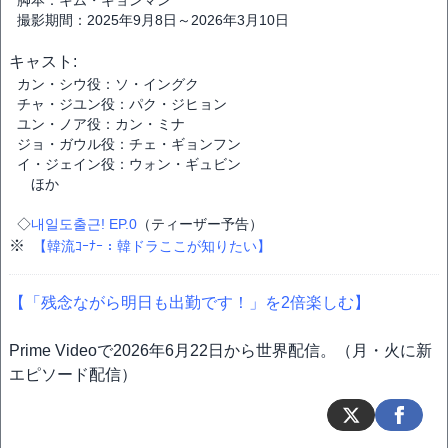
脚本：キム・ギョンマン
撮影期間：2025年9月8日～2026年3月10日
キャスト:
カン・シウ役：ソ・イングク
チャ・ジユン役：パク・ジヒョン
ユン・ノア役：カン・ミナ
ジョ・ガウル役：チェ・ギョンフン
イ・ジェイン役：ウォン・ギュビン
ほか
◇
내일도출근! EP.0
（ティーザー予告）
※
【韓流ｺｰﾅｰ：韓ドラここが知りたい】
【「残念ながら明日も出勤です！」を2倍楽しむ】
Prime Videoで2026年6月22日から世界配信。（月・火に新
エピソード配信）