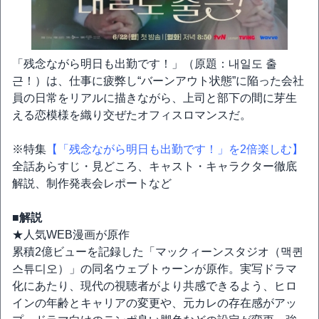
「残念ながら明日も出勤です！」（原題：내일도 출
근！）は、仕事に疲弊し“バーンアウト状態”に陥った会社
員の日常をリアルに描きながら、上司と部下の間に芽生
える恋模様を織り交ぜたオフィスロマンスだ。
※特集
【「残念ながら明日も出勤です！」を2倍楽しむ】
全話あらすじ・見どころ、キャスト・キャラクター徹底
解説、制作発表会レポートなど
■解説
★人気WEB漫画が原作
累積2億ビューを記録した「マックィーンスタジオ（맥퀸
스튜디오）」の同名ウェブトゥーンが原作。実写ドラマ
化にあたり、現代の視聴者がより共感できるよう、ヒロ
インの年齢とキャリアの変更や、元カレの存在感がアッ