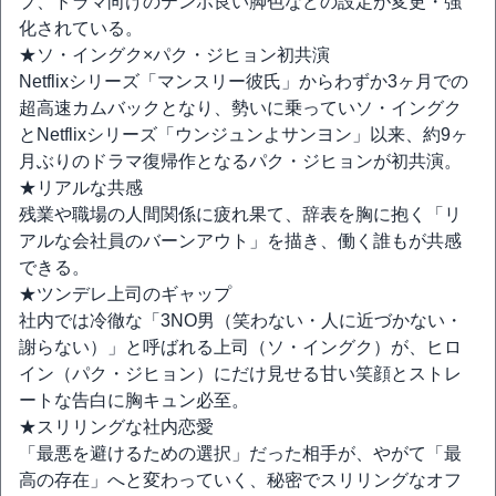
プ、ドラマ向けのテンポ良い脚色などの設定が変更・強
化されている。
★ソ・イングク×パク・ジヒョン初共演
Netflixシリーズ「マンスリー彼氏」からわずか3ヶ月での
超高速カムバックとなり、勢いに乗っていソ・イングク
とNetflixシリーズ「ウンジュンよサンヨン」以来、約9ヶ
月ぶりのドラマ復帰作となるパク・ジヒョンが初共演。
★リアルな共感
残業や職場の人間関係に疲れ果て、辞表を胸に抱く「リ
アルな会社員のバーンアウト」を描き、働く誰もが共感
できる。
★ツンデレ上司のギャップ
社内では冷徹な「3NO男（笑わない・人に近づかない・
謝らない）」と呼ばれる上司（ソ・イングク）が、ヒロ
イン（パク・ジヒョン）にだけ見せる甘い笑顔とストレ
ートな告白に胸キュン必至。
★スリリングな社内恋愛
「最悪を避けるための選択」だった相手が、やがて「最
高の存在」へと変わっていく、秘密でスリリングなオフ