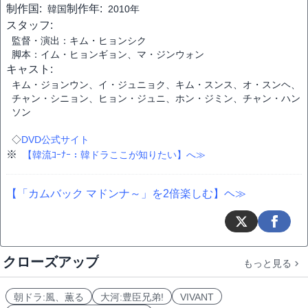
制作国:
制作年:
韓国
2010年
スタッフ:
監督・演出：キム・ヒョンシク
脚本：イム・ヒョンギョン、マ・ジンウォン
キャスト:
キム・ジョンウン、イ・ジュニョク、キム・スンス、オ・スンヘ、
チャン・シニョン、ヒョン・ジュニ、ホン・ジミン、チャン・ハン
ソン
◇
DVD公式サイト
※
【韓流ｺｰﾅｰ：韓ドラここが知りたい】へ≫
【「カムバック マドンナ～」を2倍楽しむ】ヘ≫
クローズアップ
もっと見る
朝ドラ:風、薫る
大河:豊臣兄弟!
VIVANT