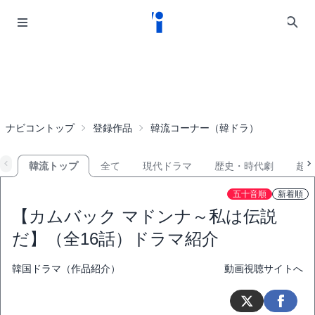
ナビコントップ
登録作品
韓流コーナー（韓ドラ）
韓流トップ
全て
現代ドラマ
歴史・時代劇
超
五十音順
新着順
【カムバック マドンナ～私は伝説
だ】（全16話）ドラマ紹介
韓国ドラマ（作品紹介）
動画視聴サイトへ