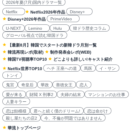
2026年夏(7月)国内ドラマ一覧
Netflix
Disney+
Netflix2026年作品
PrimeVideo
Disney+2026年作品
U-NEXT
Lemino
Hulu
韓ドラ歴史コラム
グローバル視点で読む韓国ドラ
【最新8月】韓国でスタートの新韓ドラ月別一覧
韓流再現レポ(取材)
制作発表会レポ(WEB)
韓国TV視聴率TOP10
どこよりも詳しい!キャスト紹介
ヘチ 王座への道
馬医
イ・サン
Netflix世界TOP10
トンイ
鬼宮
奇皇后
華政
善徳女王
恋人
愛が来る
財閥 X 刑事2
夫婦の結末
マンションのお仕事
人妻キラー
恋は飴模様
君へと続く僕のドリーム!
恋は命がけ
殺し屋たちの店2
今、不倫が問題ではありません
華流トップページ