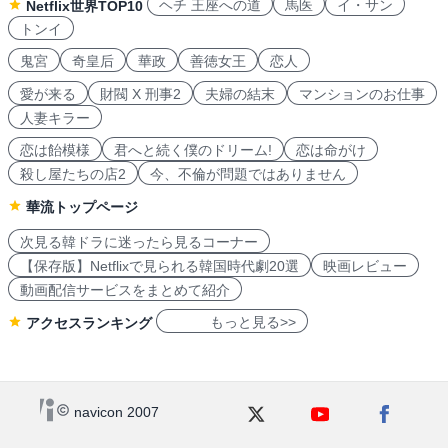
ヘチ 王座への道
馬医
イ・サン
Netflix世界TOP10
トンイ
鬼宮
奇皇后
華政
善徳女王
恋人
愛が来る
財閥 X 刑事2
夫婦の結末
マンションのお仕事
人妻キラー
恋は飴模様
君へと続く僕のドリーム!
恋は命がけ
殺し屋たちの店2
今、不倫が問題ではありません
華流トップページ
次見る韓ドラに迷ったら見るコーナー
【保存版】Netflixで見られる韓国時代劇20選
映画レビュー
動画配信サービスをまとめて紹介
もっと見る>>
アクセスランキング
navicon 2007