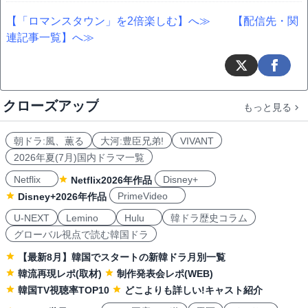
【「ロマンスタウン」を2倍楽しむ】へ≫
【配信先・関
連記事一覧】へ≫
クローズアップ
もっと見る
朝ドラ:風、薫る
大河:豊臣兄弟!
VIVANT
2026年夏(7月)国内ドラマ一覧
Netflix
Disney+
Netflix2026年作品
PrimeVideo
Disney+2026年作品
U-NEXT
Lemino
Hulu
韓ドラ歴史コラム
グローバル視点で読む韓国ドラ
【最新8月】韓国でスタートの新韓ドラ月別一覧
韓流再現レポ(取材)
制作発表会レポ(WEB)
韓国TV視聴率TOP10
どこよりも詳しい!キャスト紹介