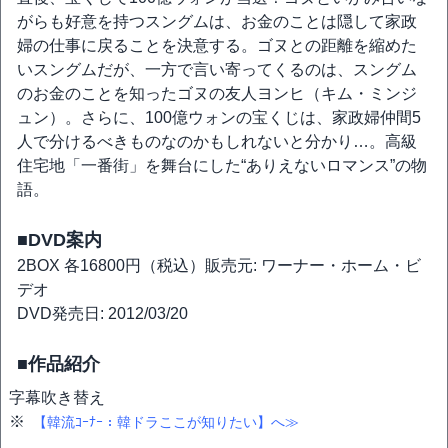
がらも好意を持つスングムは、お金のことは隠して家政
婦の仕事に戻ることを決意する。ゴヌとの距離を縮めた
いスングムだが、一方で言い寄ってくるのは、スングム
のお金のことを知ったゴヌの友人ヨンヒ（キム・ミンジ
ュン）。さらに、100億ウォンの宝くじは、家政婦仲間5
人で分けるべきものなのかもしれないと分かり…。高級
住宅地「一番街」を舞台にした“ありえないロマンス”の物
語。
■DVD案内
2BOX 各16800円（税込）販売元: ワーナー・ホーム・ビ
デオ
DVD発売日: 2012/03/20
■作品紹介
字幕
吹き替え
※
【韓流ｺｰﾅｰ：韓ドラここが知りたい】へ≫