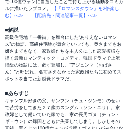
で100億ウォンに当選したことで持ち上がる騒動をコミカ
ルに描いたラブコメ。
【「ロマンスタウン」を2倍楽し
む】へ≫
【配信先・関連記事一覧】へ≫
■解説
高級住宅地「一番街」を舞台にした“ありえないロマン
ス”の物語。高級住宅地が舞台といっても、奥さまでもお
嬢さまでもなく、家政婦たちを主人公にした恋愛模様を
描く最新ロマンティック・コメディ。韓国ドラマで上流
階級の物語には、必ず登場し、“アジュンマ（おばさ
ん）”と呼ばれ、名前さえなかった家政婦たちに初めてス
ポットを当てた新感覚ドラマだ。
■あらすじ
ギャンブル好きの父、サンフン（チュ・ジンモ）のせい
で苦労をしてきた２７歳のスングム（ソン・ユリ）。家
政婦として働いていた家でも、家の長男ゴヌ（チョン・
ギョウン）の帰国とともに失業してしまう。しかしその
直後、宝くじで100億ウォンが当選！ゴヌといがみ合いな