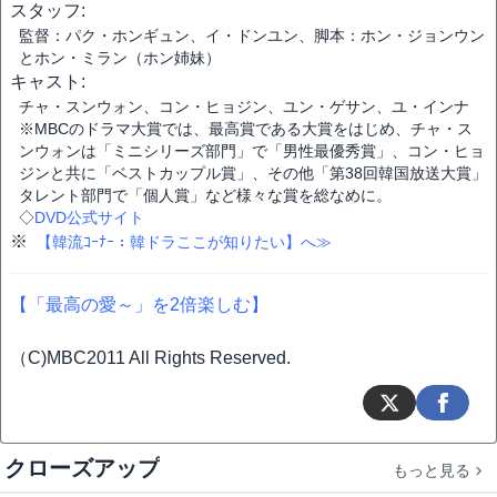
スタッフ:
監督：パク・ホンギュン、イ・ドンユン、脚本：ホン・ジョンウン
とホン・ミラン（ホン姉妹）
キャスト:
チャ・スンウォン、コン・ヒョジン、ユン・ゲサン、ユ・インナ
※MBCのドラマ大賞では、最高賞である大賞をはじめ、チャ・ス
ンウォンは「ミニシリーズ部門」で「男性最優秀賞」、コン・ヒョ
ジンと共に「ベストカップル賞」、その他「第38回韓国放送大賞」
タレント部門で「個人賞」など様々な賞を総なめに。
◇
DVD公式サイト
※
【韓流ｺｰﾅｰ：韓ドラここが知りたい】へ≫
【「最高の愛～」を2倍楽しむ】
（C)MBC2011 All Rights Reserved.
クローズアップ
もっと見る