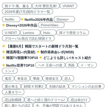
朝ドラ:風、薫る
大河:豊臣兄弟!
VIVANT
2026年夏(7月)国内ドラマ一覧
Netflix
Disney+
Netflix2026年作品
PrimeVideo
Disney+2026年作品
U-NEXT
Lemino
Hulu
韓ドラ歴史コラム
グローバル視点で読む韓国ドラ
【最新8月】韓国でスタートの新韓ドラ月別一覧
韓流再現レポ(取材)
制作発表会レポ(WEB)
韓国TV視聴率TOP10
どこよりも詳しい!キャスト紹介
ヘチ 王座への道
馬医
イ・サン
Netflix世界TOP10
トンイ
鬼宮
奇皇后
華政
善徳女王
恋人
愛が来る
財閥 X 刑事2
夫婦の結末
マンションのお仕事
人妻キラー
恋は飴模様
君へと続く僕のドリーム!
恋は命がけ
殺し屋たちの店2
今、不倫が問題ではありません