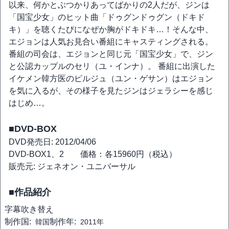
以来、何かとぶつかりあってばかりの2人だが、ジンは
「国宝少女」のヒット曲「ドゥグンドゥグン（ドキド
キ）」を聴くたびになぜか胸がドキドキ…！そんな中、
エジョンは人気お見合い番組にキャスティングされる。
番組の司会は、エジョンと同じ元「国宝少女」で、ジン
と公認カップルのセリ（ユ・インナ）。 番組に出演した
イケメン韓方医のピルジュ（ユン・ゲサン）はエジョン
を気に入るが、その様子を見たジンはジェラシーを感じ
はじめ…。
■DVD-BOX
DVD発売日: 2012/04/06
DVD-BOX1、2 価格：各15960円（税込）
販売元: ジェネオン・ユニバーサル
■作品紹介
字幕
吹き替え
制作国:
制作年:
韓国
2011年