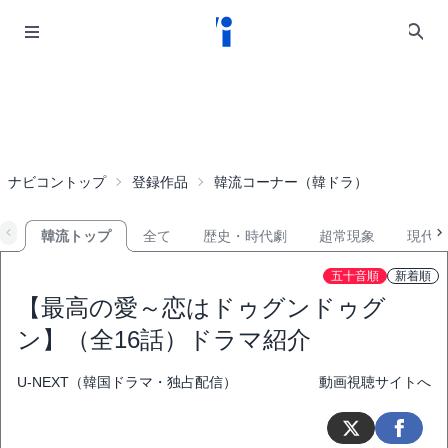
ナビコントップ
登録作品
韓流コーナー（韓ドラ）
韓流トップ
全て
歴史・時代劇
超常現象
現代
五十音順
新着順
【最高の愛～恋はドゥグンドゥグ
ン】（全16話）ドラマ紹介
U-NEXT（韓国ドラマ・独占配信）
動画視聴サイトへ