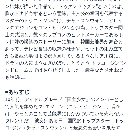
ン姉妹が描いた作品で、“ドゥグンドゥグン”というのは、
胸がドキドキするという意味。主人公の韓国を代表する
スターのトッコ・ジンには、チャ・スンウォン。ヒロイ
ンのエジョンをコン・ヒョジンが担当。トップスター同
士の共演と、数々のラブコメのヒットメーカーであるホ
ン姉妹の爆笑のストーリーに加え、韓国芸能界が舞台と
あって、テレビ番組の収録の様子や、セットの組み立て
から番組の裏側まで覗き見しているようなリアル感に、
ドラマの人気はうなぎのぼり。とうとう“トッコ・ジン”シ
ンドロームまではやらせてしまった。豪華なカメオ出演
も話題に。
■あらすじ
10年前、アイドルグループ「国宝少女」のメンバーとし
て人気を集めたク･エジョン（コン・ヒョジン）。現在
は、やっとのことで芸能界にしがみついている売れない
タレントだ。 彼女はある日、国民的トップスター、トッ
コ･ジン（チャ・スンウォン）と最悪の出会いを果たす。