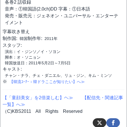
各巻2 話収録
音声：①韓国語(2.0ch)DD 字幕：①日本語
発売・販売元：ジェネオン・ユニバーサル・エンターテ
イメント
字幕
吹き替え
制作国:
制作年:
韓国
2011年
スタッフ:
演出：イ・ジンソ／イ・ソヨン
脚本：オ・ソニョン
韓国放送日：2011年5月2日～7月5日
キャスト:
チャン・ナラ、チェ・ダニエル、リュ・ジン、キム・ミンソ
※
【韓流ｺｰﾅｰ：韓ドラここが知りたい】へ≫
【「童顔美女」を2倍楽しむ】ヘ≫
【配信先・関連記事
一覧】へ≫
（C)KBS2011 All Rights Reserved