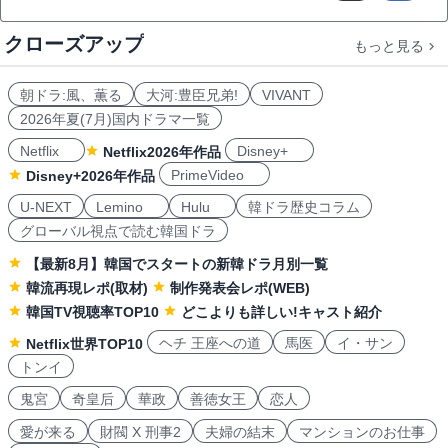
クローズアップ
もっと見る
朝ドラ:風、薫る
大河:豊臣兄弟!
VIVANT
2026年夏(7月)国内ドラマ一覧
Netflix
Disney+
Netflix2026年作品
PrimeVideo
Disney+2026年作品
U-NEXT
Lemino
Hulu
韓ドラ歴史コラム
グローバル視点で読む韓国ドラ
【最新8月】韓国でスタートの新韓ドラ月別一覧
韓流再現レポ(取材)
制作発表会レポ(WEB)
韓国TV視聴率TOP10
どこよりも詳しい!キャスト紹介
ヘチ 王座への道
馬医
イ・サン
Netflix世界TOP10
トンイ
鬼宮
奇皇后
華政
善徳女王
恋人
愛が来る
財閥 X 刑事2
夫婦の結末
マンションのお仕事