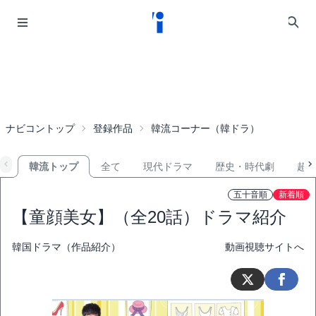
ナビコントップ
登録作品
韓流コーナー（韓ドラ）
韓流トップ
全て
現代ドラマ
歴史・時代劇
超
五十音順
新着順
【童顔美女】（全20話）ドラマ紹介
韓国ドラマ（作品紹介）
動画視聴サイトへ