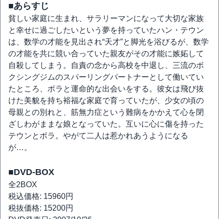
■あらすじ
貧しい家庭に生まれ、サラリーマンになって大切な家族
と幸せに過ごしたいという夢を持っていたハン・テウン
は、数学の才能を見出され“天才”と脚光を浴びるが、数学
の才能を共に競い合っていた親友がその才能に嫉妬して
自殺してしまう。自責の念から高校を中退し、三流のボ
クシングジムのスパーリングパートナーとして働いてい
たところ、ボラと運命的な出会いをする。彼女は飛び抜
けた美貌を持ち裕福な家庭で育っていたが、少女の頃の
母親との別れと、筋無力症という難病をかかえて心を閉
ざしわがままな娘となっていた。互いに心に傷を持った
テウンとボラ。やがて二人は惹かれあうようになる
が…。
■DVD-BOX
全2BOX
税込価格: 15960円
税抜価格: 15200円