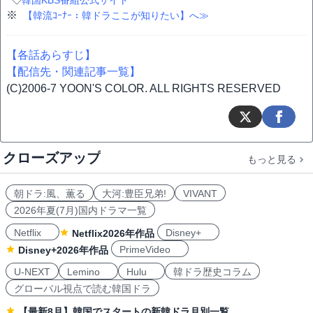
◇
韓国KBS番組公式サイト
※
【韓流ｺｰﾅｰ：韓ドラここが知りたい】へ≫
【各話あらすじ】
【配信先・関連記事一覧】
(C)2006-7 YOON'S COLOR. ALL RIGHTS RESERVED
クローズアップ
もっと見る
朝ドラ:風、薫る
大河:豊臣兄弟!
VIVANT
2026年夏(7月)国内ドラマ一覧
Netflix
Disney+
Netflix2026年作品
PrimeVideo
Disney+2026年作品
U-NEXT
Lemino
Hulu
韓ドラ歴史コラム
グローバル視点で読む韓国ドラ
【最新8月】韓国でスタートの新韓ドラ月別一覧