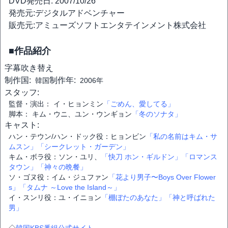
DVD発売日: 2007/10/26
発売元:デジタルアドベンチャー
販売元:アミューズソフトエンタテインメント株式会社
■作品紹介
字幕
吹き替え
制作国:
制作年:
韓国
2006年
スタッフ:
監督・演出： イ・ヒョンミン
「ごめん、愛してる」
脚本： キム・ウニ、ユン・ウンギョン
「冬のソナタ」
キャスト:
ハン・テウン/ハン・ドック役：ヒョンビン
「私の名前はキム・サ
ムスン」
「シークレット・ガーデン」
キム・ボラ役：ソン・ユリ、
「快刀 ホン・ギルドン」
「ロマンス
タウン」
「神々の晩餐」
ソ・ゴヌ役：イム・ジュファン
「花より男子〜Boys Over Flower
s」
「タムナ ～Love the Island～」
イ・スンリ役：ユ・イニョン
「棚ぼたのあなた」
「神と呼ばれた
男」