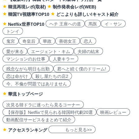
韓流再現レポ(取材)
制作発表会レポ(WEB)
韓国TV視聴率TOP10
どこよりも詳しい!キャスト紹介
ヘチ 王座への道
馬医
イ・サン
Netflix世界TOP10
トンイ
鬼宮
奇皇后
華政
善徳女王
恋人
愛が来る
エージェント・キム
夫婦の結末
マンションのお仕事
人妻キラー
残念ながら明日も出勤
君へと続く僕のドリーム!
恋は命がけ
殺し屋たちの店2
今、不倫が問題ではありません
華流トップページ
次見る韓ドラに迷ったら見るコーナー
【保存版】Netflixで見られる韓国時代劇20選
映画レビュー
動画配信サービスをまとめて紹介
もっと見る>>
アクセスランキング