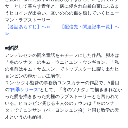
サーとして暮らす青年と、病に侵され自暴自棄にふるま
うヒロインが出会い、互いの心の傷を癒していくヒュー
マン・ラブストーリー。
【各話あらすじ】ヘ≫
【配信先・関連記事一覧】へ
≫
■解説
アンデルセンの同名童話をモチーフにした作品。脚本は
「冬のソナタ」のキム・ウニとユン・ウンギョン。「私
の名前はキム・サムスン」でトップスターに躍り出たヒ
ョンビンの輝かしい主演作。
ユン･ソクホ監督の事務所ユンスカラーの作品で、5番目
の
“四季シリーズ”
として、「冬のソナタ」で描ききれなか
った愛を描ききった究極のラブストーリーとも言われて
いる。ヒョンビン演じる主人公のテウンは「冬のソナ
タ」でチュンサン（ペ・ヨンジュン扮）と同じ数学の天
才というのも納得。